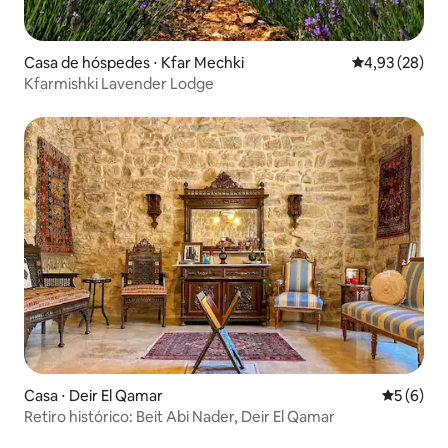
Casa de hóspedes ⋅ Kfar Mechki
4,93 de uma a
4,93 (28)
Kfarmishki Lavender Lodge
Casa ⋅ Deir El Qamar
5 de uma 
5 (6)
Retiro histórico: Beit Abi Nader, Deir El Qamar