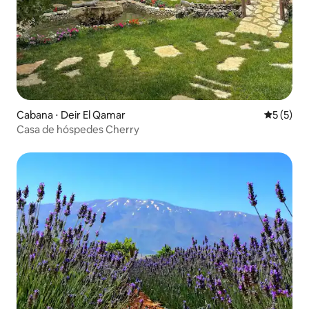
Cabana ⋅ Deir El Qamar
5 de uma 
5 (5)
Casa de hóspedes Cherry