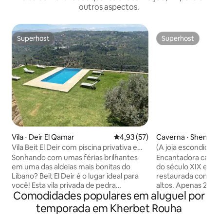
outros aspectos.
Superhost
Superhost
Superhost
Superhost
Vila ⋅ Deir El Qamar
4,93 de uma avaliação média de
4,93 (57)
Caverna ⋅ Shemla
Vila Beit El Deir com piscina privativa e
(A joia escondida) 
espaço para eventos
eletricidade 24
Sonhando com umas férias brilhantes
Encantadora casa 
em uma das aldeias mais bonitas do
do século XIX em
Líbano? Beit El Deir é o lugar ideal para
restaurada com ar
você! Esta vila privada de pedra
altos. Apenas 20 m
Comodidades populares em aluguel por
lindamente decorada em Deir El Qamar
minutos da Unive
oferece um lugar montanhoso
(Souk El Gharb). Á
temporada em Kherbet Rouha
maravilhoso para se conectar com a
espaçosas, eletric