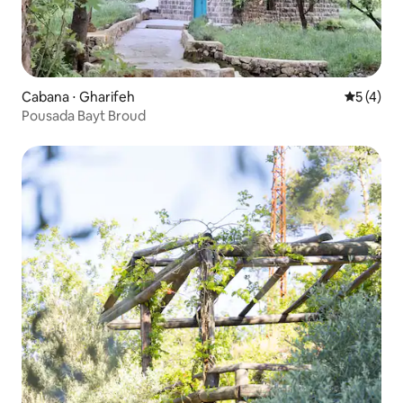
Cabana ⋅ Gharifeh
5 de uma 
5 (4)
Pousada Bayt Broud