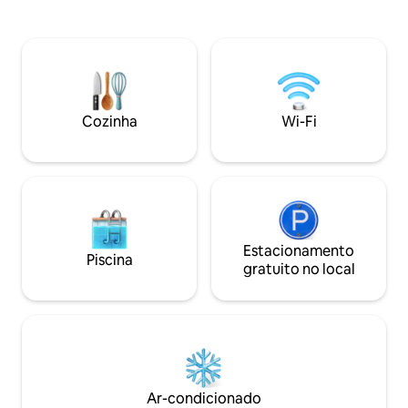
natureza e desfrutar do ar fresco.
quente e uma cha
Aproveite nossa piscina de borda infinita
Lenha disponível p
de frente para o histórico palácio
ou traga a sua pró
Beiteddine! A poucos minutos de
aeroporto e passei
restaurantes, museus. Perfeito para
disponíveis a preç
famílias, grupos, casais e encontros de
hóspedes. Aluguel
amigos para festas de churrasco
também está dispo
Cozinha
Wi-Fi
emocionantes, jantares, noites
hóspedes.
suntuosas e almoços.
Estacionamento
Piscina
gratuito no local
Ar-condicionado