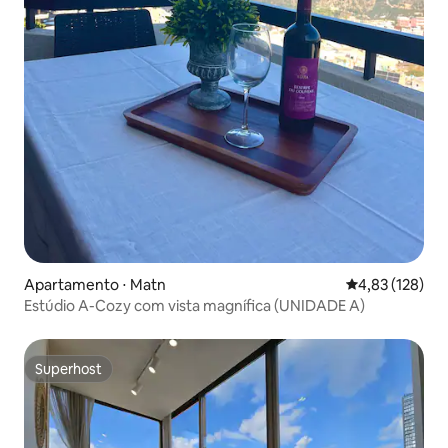
Apartamento ⋅ Matn
4,83 de uma av
4,83 (128)
Estúdio A-Cozy com vista magnífica (UNIDADE A)
Superhost
Superhost