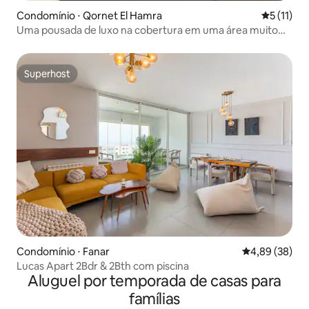
Condomínio ⋅ Qornet El Hamra
5 de uma a
5 (11)
Uma pousada de luxo na cobertura em uma área muito
calma
Superhost
Superhost
Condomínio ⋅ Fanar
4,89 de uma a
4,89 (38)
Lucas Apart 2Bdr & 2Bth com piscina
Aluguel por temporada de casas para
famílias