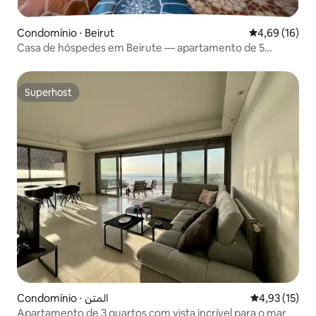
Condomínio ⋅ Beirut
4,69 de uma a
4,69 (16)
Casa de hóspedes em Beirute — apartamento de 5
quartos
Superhost
Superhost
Condomínio ⋅ المتن
4,93 de uma a
4,93 (15)
Apartamento de 3 quartos com vista incrível para o mar