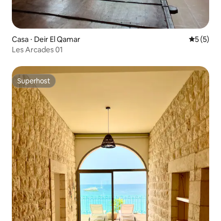
Casa ⋅ Deir El Qamar
5 de uma 
5 (5)
Les Arcades 01
Superhost
Superhost