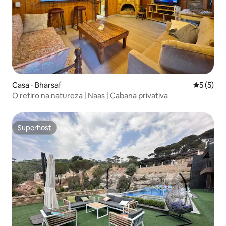
Casa ⋅ Bharsaf
5 de uma 
5 (5)
O retiro na natureza | Naas | Cabana privativa
Superhost
Superhost