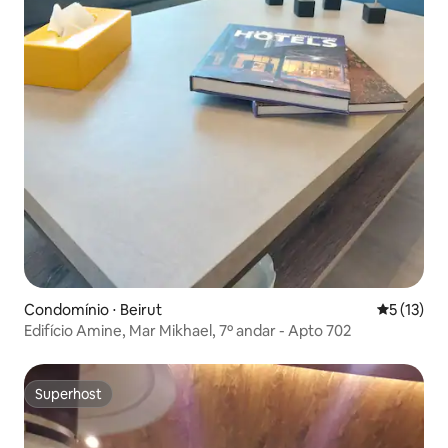
Condomínio ⋅ Beirut
5 de uma a
5 (13)
Edifício Amine, Mar Mikhael, 7º andar - Apto 702
Superhost
Superhost