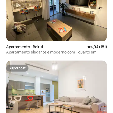
Apartamento ⋅ Beirut
4,94 de uma av
4,94 (181)
Apartamento elegante e moderno com 1 quarto em
Achrafieh
Superhost
Superhost