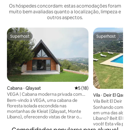
Os hóspedes concordam: estas acomodações foram
muito bem avaliadas quanto a localização, limpeza e
outros aspectos.
Superhost
Superhost
Superhost
Superhost
Cabana ⋅ Qlayaat
5 de uma avaliação média de
5 (18)
VEGA | Cabana moderna privada com
Vila ⋅ Deir El Qama
vista panorâmica
Bem-vindo à VEGA, uma cabana de
Vila Beit El Deir co
floresta isolada escondida nas
espaço para even
Sonhando com umas
montanhas de Kleiat (Qlayaat, Monte
em uma das aldeia
Líbano), oferecendo vistas de tirar o
Líbano? Beit El Dei
fôlego e tranquilidade completa
você! Esta vila pr
Projetado cuidadosamente para manhãs
lindamente decor