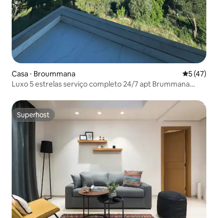
Casa ⋅ Broummana
5 de uma a
5 (47)
Luxo 5 estrelas serviço completo 24/7 apt Brummana
Views
Superhost
Superhost