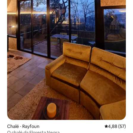
Chalé ⋅ Rayfoun
4,88 de uma a
4,88 (57)
O chalé da Floresta Negra