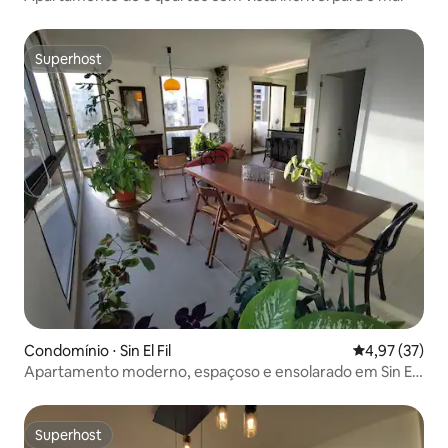
Superhost
Superhost
Condomínio ⋅ Sin El Fil
4,97 de uma a
4,97 (37)
Apartamento moderno, espaçoso e ensolarado em Sin El
Fil
Superhost
Superhost