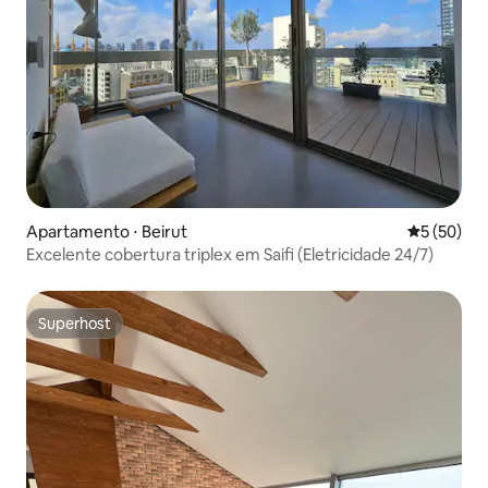
Apartamento ⋅ Beirut
5 de uma a
5 (50)
Excelente cobertura triplex em Saifi (Eletricidade 24/7)
Superhost
Superhost