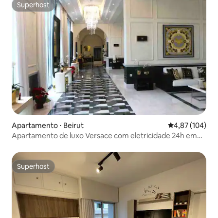
Superhost
Superhost
Apartamento ⋅ Beirut
4,87 de uma av
4,87 (104)
Apartamento de luxo Versace com eletricidade 24h em
Damac DT
Superhost
Superhost