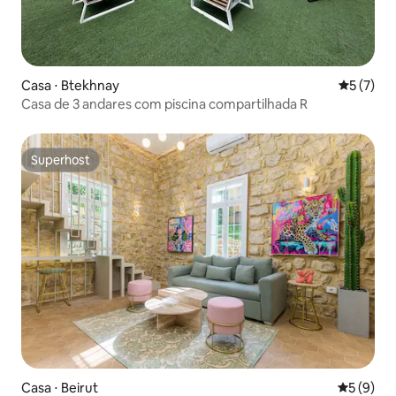
Casa ⋅ Btekhnay
5 de uma 
5 (7)
Casa de 3 andares com piscina compartilhada R
Superhost
Superhost
Casa ⋅ Beirut
5 de uma 
5 (9)