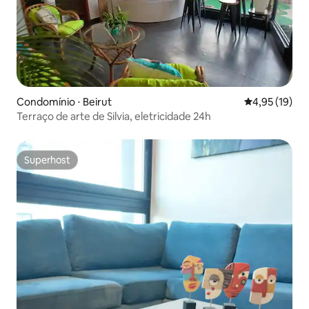
Condomínio ⋅ Beirut
4,95 de uma a
4,95 (19)
Terraço de arte de Silvia, eletricidade 24h
Superhost
Superhost