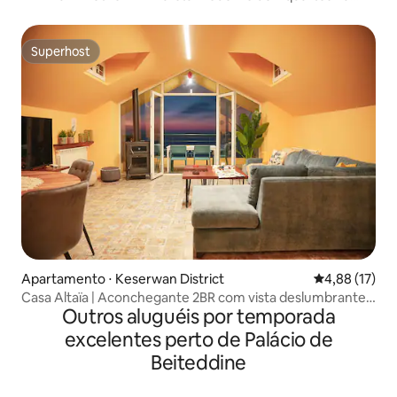
cidade
Superhost
Superhost
Apartamento ⋅ Keserwan District
4,88 de uma a
4,88 (17)
Casa Altaïa | Aconchegante 2BR com vista deslumbrante
Outros aluguéis por temporada
para o mar
excelentes perto de Palácio de
Beiteddine