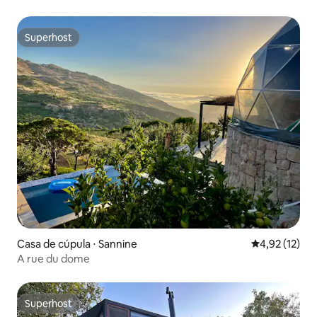
Superhost
Superhost
Casa de cúpula ⋅ Sannine
4,92 de uma a
4,92 (12)
A rue du dome
Superhost
Superhost