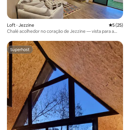
Loft ⋅ Jezzine
5 de uma a
5 (25)
Chalé acolhedor no coração de Jezzine — vista para a
montanha
Superhost
Superhost