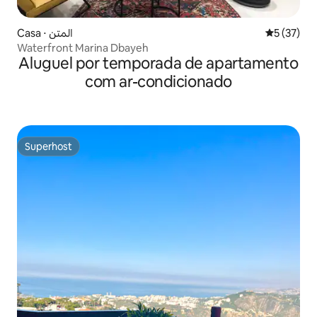
Casa ⋅ المتن
5 de uma a
5 (37)
Waterfront Marina Dbayeh
Aluguel por temporada de apartamento
com ar-condicionado
Superhost
Superhost