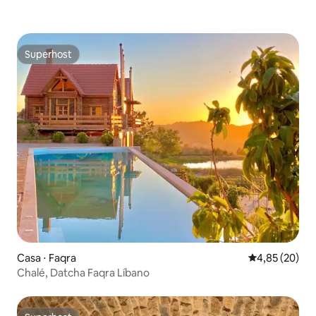
Superhost
Superhost
Casa ⋅ Faqra
4,85 de uma a
4,85 (20)
Chalé, Datcha Faqra Líbano