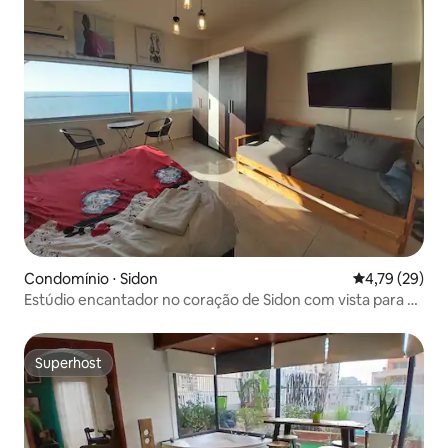
Condomínio ⋅ Sidon
4,79 de uma a
4,79 (29)
Estúdio encantador no coração de Sidon com vista para o
mar
Superhost
Superhost