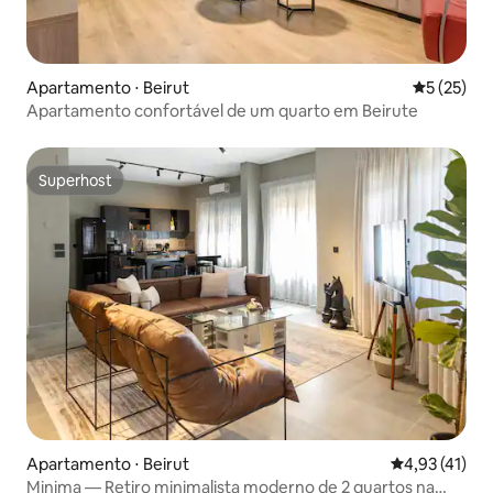
Apartamento ⋅ Beirut
5 de uma a
5 (25)
Apartamento confortável de um quarto em Beirute
Superhost
Superhost
Apartamento ⋅ Beirut
4,93 de uma a
4,93 (41)
Minima — Retiro minimalista moderno de 2 quartos na