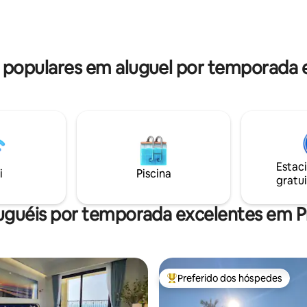
do centro de Phu Quoc, Ham
resorts próximos. Aqui, você 
hoi - 15 minutos do teleférico
ambiente tranquilo, a poucos p
 Praia de Kem, Praia de São.
mar e da floresta
populares em aluguel por temporada 
Estac
i
Piscina
gratui
uguéis por temporada excelentes em 
Preferido dos hóspedes
Entre os melhores preferidos d