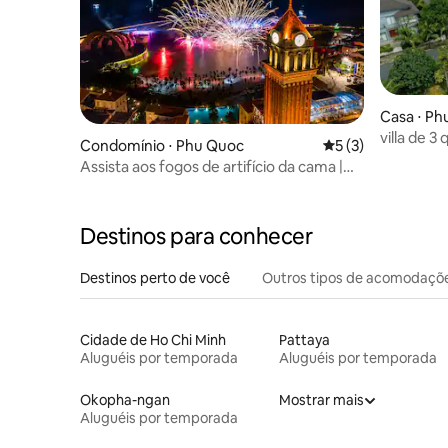
Casa ⋅ Ph
villa de 3
Condomínio ⋅ Phu Quoc
5 de uma avaliação
5 (3)
Assista aos fogos de artifício da cama |
Luxo de 2 quartos com vista para o mar
Destinos para conhecer
Destinos perto de você
Outros tipos de acomodaçõ
Cidade de Ho Chi Minh
Pattaya
Aluguéis por temporada
Aluguéis por temporada
Okopha-ngan
Mostrar mais
Aluguéis por temporada