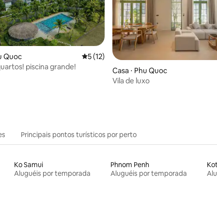
u Quoc
5 de uma avaliação média de 5, 12 avalia
5 (12)
 quartos! piscina grande!
 média de 5, 3 avaliações
Casa ⋅ Phu Quoc
Vila de luxo
es
Principais pontos turísticos por perto
Ko Samui
Phnom Penh
Kot
Aluguéis por temporada
Aluguéis por temporada
Al