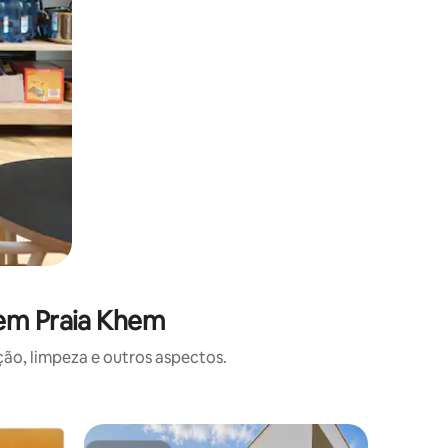
 em Praia Khem
o, limpeza e outros aspectos.
Apartame