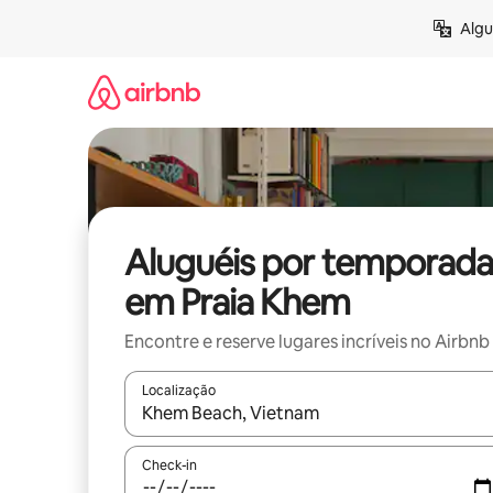
Pular
Algu
para
o
conteúdo
Aluguéis por temporada
em Praia Khem
Encontre e reserve lugares incríveis no Airbnb
Localização
Quando os resultados estiverem disponíveis, expl
Check-in