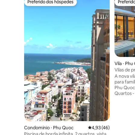
Preferido dos hóspedes
Preferid
Preferido dos hóspedes
Preferid
Vila ⋅ Ph
Vilas de p
privativa
A nova vi
para famíl
Phu Quoc P
Quartos -
abastecida
privativa
Kid Club -
a apenas 7
Localizad
bonita do 
Condomínio ⋅ Phu Quoc
4,93 de uma avaliação 
4,93 (46)
apenas 8 
Piscina de borda infinita, 2 quartos, vista