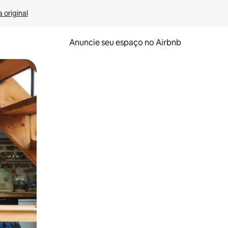
 original
Anuncie seu espaço no Airbnb
 deslizando o dedo na tela.