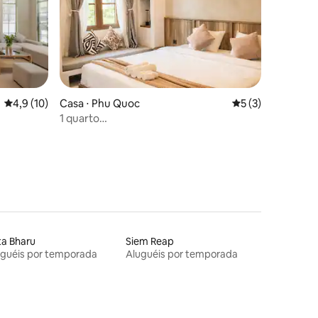
ções
4,9 de uma avaliação média de 5, 10 avaliações
4,9 (10)
Casa ⋅ Phu Quoc
5 de uma avaliaçã
5 (3)
1 quarto
superespaçoso|comodidades|Sunset
Town|vista para os fogos de artifício
a Bharu
Siem Reap
uguéis por temporada
Aluguéis por temporada