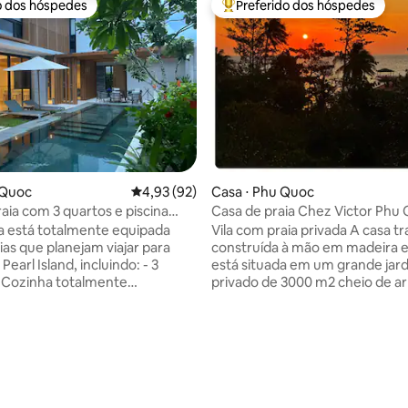
o dos hóspedes
Preferido dos hóspedes
o dos hóspedes
Entre os melhores preferidos d
u Quoc
4,93 de uma avaliação média de 5, 92 avalia
4,93 (92)
Casa ⋅ Phu Quoc
raia com 3 quartos e piscina
Casa de praia Chez Victor Phu
la está totalmente equipada
Vila com praia privada A casa tr
ias que planejam viajar para
construída à mão em madeira e
earl Island, incluindo: - 3
está situada em um grande jar
 Cozinha totalmente
privado de 3000 m2 cheio de a
 - Sala de estar ampla - Piscina
floridos e árvores frutíferas. A
 confortável - Free Gym - Free
um grande pátio com ótimas ár
 apreciar a incrível praia que fica
descanso, socialização e traba
00m de distância da vila. -
vista para o oceano. A vila está 
o em Long Beach - a vista mais
numa pequena vila de pescadore
pôr do sol. Distancias: - A
uma curta distância a pé de alg
média de 5, 46 avaliações
minutos do aeroporto - 12
mercados, restaurantes e bar