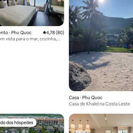
nto ⋅ Phu Quoc
4,78 de uma avaliação média de 5, 80 avalia
4,78 (80)
m vista para o mar, cozinha,
e lavar roupa
 média de 5, 4 avaliações
Casa ⋅ Phu Quoc
Casa de Khalid na Costa Leste
rido dos hóspedes
 melhores preferidos dos hóspedes