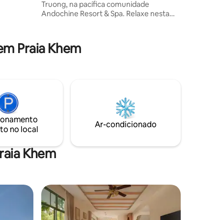
Truong, na pacífica comunidade
vive em um
Andochine Resort & Spa. Relaxe nesta
assos do
elegante vila de 2 quartos com sua
própria piscina privativa, espaços de
estar abertos e iluminados e um
em Praia Khem
ambiente relaxante de ilha. Passe seus
dias explorando as belas praias, cafés e
restaurantes de Phu Quoc antes de
voltar para o conforto e a privacidade da
sua villa. Perfeita para casais, famílias e
pequenos grupos que buscam uma
viagem inesquecível à ilha.
ionamento
Ar-condicionado
to no local
Praia Khem
os hóspedes