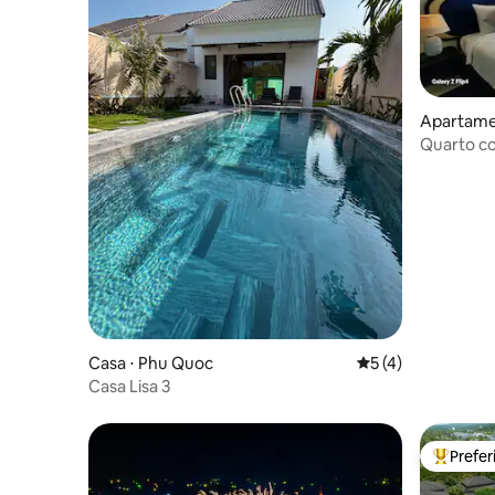
Apartame
Quarto co
máquina d
Casa ⋅ Phu Quoc
5 de uma avaliação
5 (4)
Casa Lisa 3
Prefe
Entre os