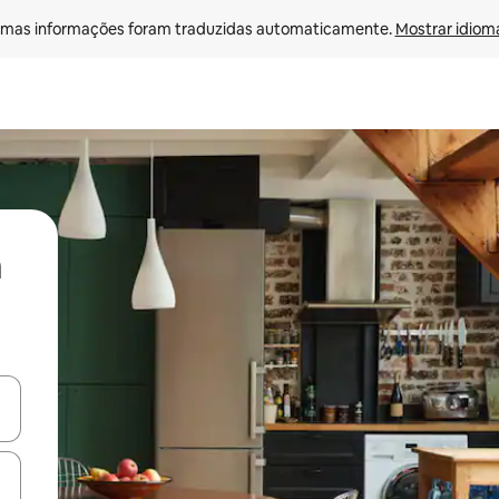
mas informações foram traduzidas automaticamente. 
Mostrar idioma
ore-os usando as seta para cima e para baixo do teclado ou tocando e