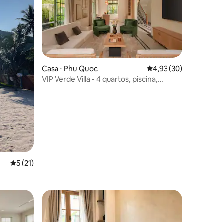
ções
Casa ⋅ Phu Quoc
4,93 de uma avaliação
4,93 (30)
VIP Verde Villa - 4 quartos, piscina,
academia, sauna
5 de uma avaliação média de 5, 21 avaliações
5 (21)