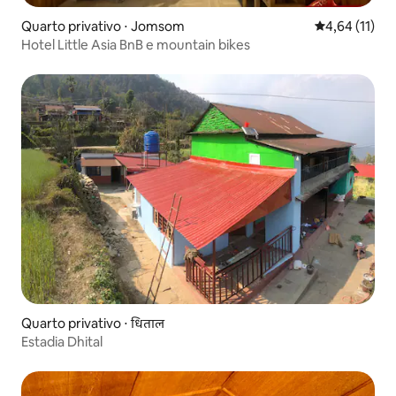
Quarto privativo ⋅ Jomsom
4,64 de uma a
4,64 (11)
Hotel Little Asia BnB e mountain bikes
Quarto privativo ⋅ धिताल
Estadia Dhital