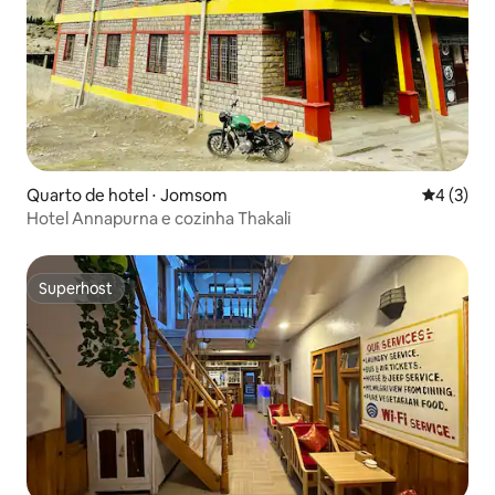
Quarto de hotel ⋅ Jomsom
4 de uma 
4 (3)
Hotel Annapurna e cozinha Thakali
Superhost
Superhost