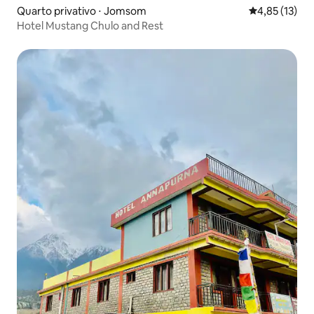
Quarto privativo ⋅ Jomsom
4,85 de uma a
4,85 (13)
Hotel Mustang Chulo and Rest