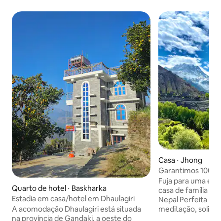
Casa ⋅ Jhong
Garantimos 100% 
de conforto, 300%
Fuja para uma est
Quarto de hotel ⋅ Baskharka
casa de família n
Estadia em casa/hotel em Dhaulagiri
Nepal Perfeita para trabalho remoto,
meditação, solidã
A acomodação Dhaulagiri está situada
autoaperfeiçoame
na província de Gandaki, a oeste do