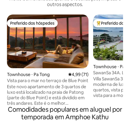
outros aspectos.
Preferido dos hóspedes
Preferido dos 
Preferido dos hóspedes
Entre os melhore
Townhouse ⋅ Pa T
SawanSa 34A. Luxo.
Townhouse ⋅ Pa Tong
4,99 de uma avaliação média de
4,99 (71)
minutos a pé da pr
Villa SawanSa 34B
Vista para o mar no terraço de Blue Point
moderna de luxo 
Este novo apartamento de 3 quartos de
quartos, vista pan
luxo está localizado na praia de Patong
vista para a monta
(parte do Blue Point) e está dividido em
horizonte da cidade. Localiz
três andares. Este é o melhor
perfeita em propr
Comodidades populares em aluguel por
apartamento em termos de localização,
minutos a pé da pr
vista e configuração em todo o
temporada em Amphoe Kathu
minutos a pé (ou 3
complexo. Ao entrar, temos o quarto
Bangla Entertainm
principal e a sala de estar, que está
INCLUÍDO: camarei