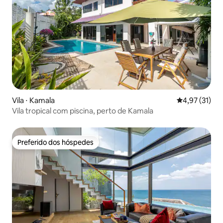
Vila ⋅ Kamala
4,97 de uma a
4,97 (31)
Vila tropical com piscina, perto de Kamala
Preferido dos hóspedes
Preferido dos hóspedes