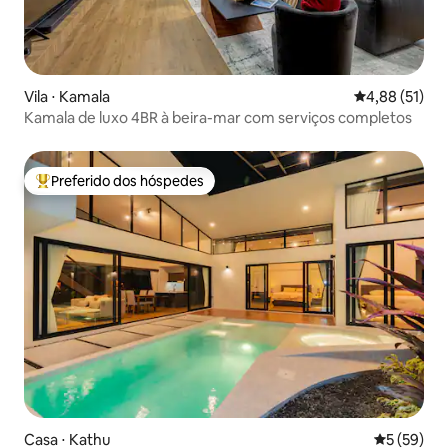
Vila ⋅ Kamala
4,88 de uma a
4,88 (51)
Kamala de luxo 4BR à beira-mar com serviços completos
Preferido dos hóspedes
Entre os melhores preferidos dos hóspedes
Casa ⋅ Kathu
5 de uma a
5 (59)