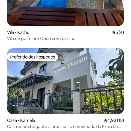
Vila ⋅ Kathu
5 de uma 
5 (4)
Vila de golfe em Coco com piscina
Preferido dos hóspedes
Preferido dos hóspedes
Casa ⋅ Kamala
4,92 de uma a
4,92 (13)
Casa aconchegante a uma curta caminhada da Praia de