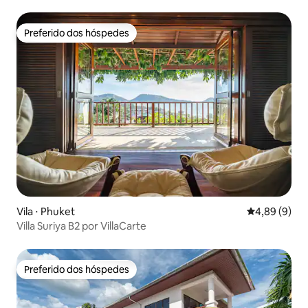
Kamala
Preferido dos hóspedes
Preferido dos hóspedes
Vila ⋅ Phuket
4,89 de uma 
4,89 (9)
Villa Suriya B2 por VillaCarte
Preferido dos hóspedes
Preferido dos hóspedes