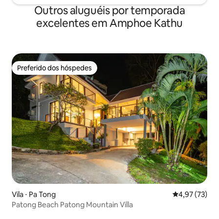
Outros aluguéis por temporada
excelentes em Amphoe Kathu
Preferido dos hóspedes
Preferido dos hóspedes
Vila ⋅ Pa Tong
4,97 de uma a
4,97 (73)
Patong Beach Patong Mountain Villa