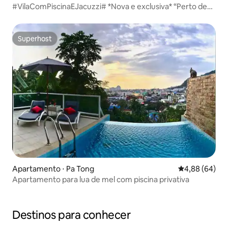
#VilaComPiscinaEJacuzzi# *Nova e exclusiva* “Perto de
Patong”
Superhost
Superhost
Apartamento ⋅ Pa Tong
4,88 de uma av
4,88 (64)
Apartamento para lua de mel com piscina privativa
Destinos para conhecer