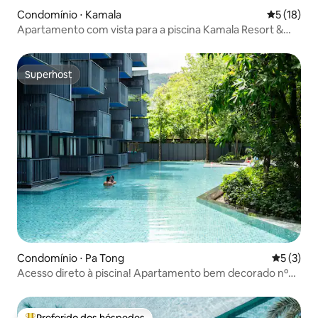
Condomínio ⋅ Kamala
5 de uma a
5 (18)
Apartamento com vista para a piscina Kamala Resort &
Residence (M1)
Superhost
Superhost
Condomínio ⋅ Pa Tong
5 de uma 
5 (3)
Acesso direto à piscina! Apartamento bem decorado nº
145 em Patong Beach, a 5 minutos da praia, a 10 minutos
da rua dos bares Bangla e do shopping Jungceylon
Preferido dos hóspedes