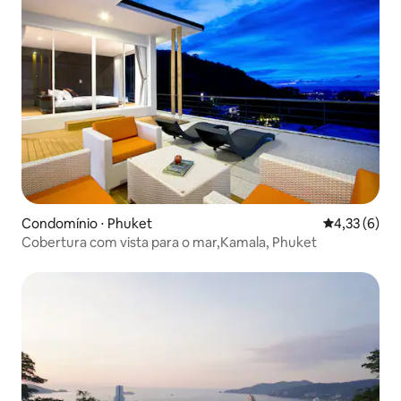
Condomínio ⋅ Phuket
4,33 de uma 
4,33 (6)
Cobertura com vista para o mar,Kamala, Phuket