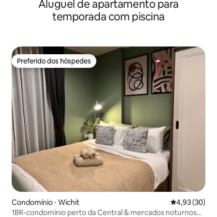
Aluguel de apartamento para
piscina
temporada com piscina
Preferido dos hóspedes
Preferido dos hóspedes
Condomínio ⋅ Wichit
4,93 de uma a
4,93 (30)
1BR-condomínio perto da Central & mercados noturnos