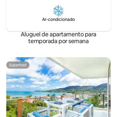
180°, deitado na cama ouvindo a maré
✨ * Cozinha aberta + mesa de jantar
longa + terraço com churrasqueira para
apoiar o serviço de chef particular porta
Ar-condicionado
a porta ✨ * * Conveniência no segredo *
*: No meio da colina, desfrute de comida
para viagem diretamente
Aluguel de apartamento para
temporada por semana
Superhost
Superhost