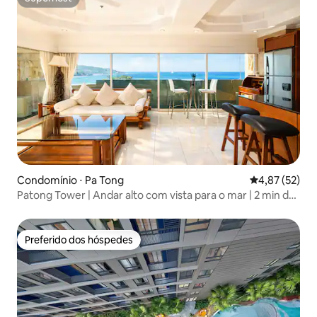
Superhost
Condomínio ⋅ Pa Tong
4,87 de uma a
4,87 (52)
Patong Tower | Andar alto com vista para o mar | 2 min da
praia
Preferido dos hóspedes
Preferido dos hóspedes