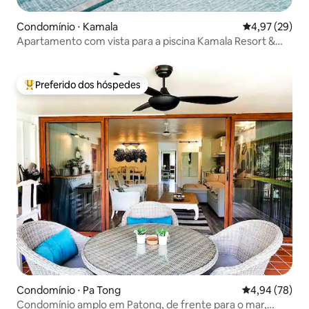
Condomínio ⋅ Kamala
4,97 de uma a
4,97 (29)
Apartamento com vista para a piscina Kamala Resort &
Residence (D1)
Preferido dos hóspedes
Entre os melhores preferidos dos hóspedes
Condomínio ⋅ Pa Tong
4,94 de uma a
4,94 (78)
Condomínio amplo em Patong, de frente para o mar,