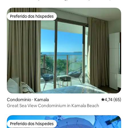
totalmente reformado.
Preferido dos hóspedes
Preferido dos hóspedes
Condomínio ⋅ Kamala
4,74 de uma a
4,74 (65)
Great Sea View Condominium in Kamala Beach
Preferido dos hóspedes
Preferido dos hóspedes