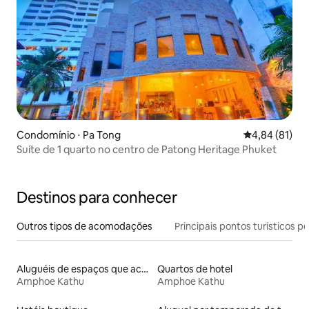
Condomínio ⋅ Pa Tong
4,84 de uma a
4,84 (81)
Suíte de 1 quarto no centro de Patong Heritage Phuket
Destinos para conhecer
Outros tipos de acomodações
Principais pontos turísticos po
Aluguéis de espaços que aceitam animais de estimação
Quartos de hotel
Amphoe Kathu
Amphoe Kathu