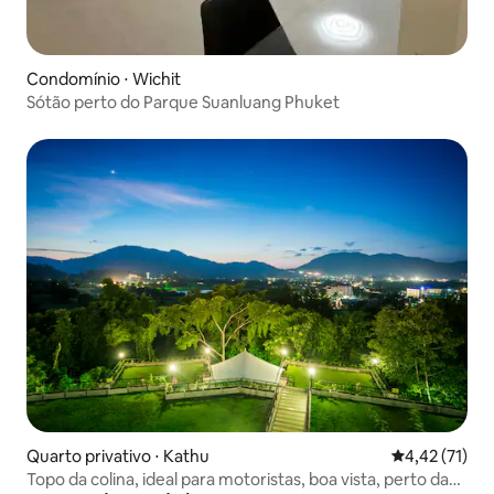
Condomínio ⋅ Wichit
Sótão perto do Parque Suanluang Phuket
Quarto privativo ⋅ Kathu
4,42 de uma a
4,42 (71)
Topo da colina, ideal para motoristas, boa vista, perto da