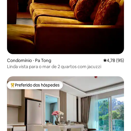
Condomínio ⋅ Pa Tong
4,78 de uma a
4,78 (95)
Linda vista para o mar de 2 quartos com jacuzzi
Preferido dos hóspedes
Entre os melhores preferidos dos hóspedes