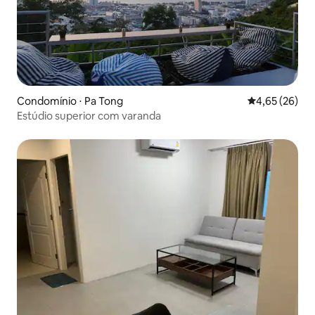
Condomínio ⋅ Pa Tong
4,65 de uma a
4,65 (26)
Estúdio superior com varanda