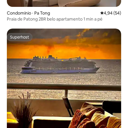
Condomínio ⋅ Pa Tong
4,94 de uma a
4,94 (54)
Praia de Patong 2BR belo apartamento 1 min a pé
Superhost
Superhost