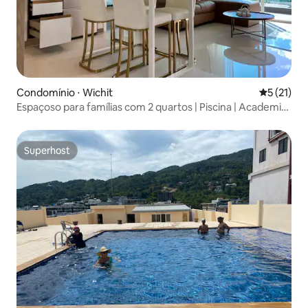
Condomínio ⋅ Wichit
5 de uma a
5 (21)
Espaçoso para famílias com 2 quartos | Piscina | Academia |
Perto do centro histórico
Superhost
Superhost