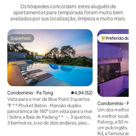
Os hóspedes concordam: estes aluguéis de
apartamentos para temporada foram muito bem
avaliados por sua localização, limpeza e muito mais.
Superhost
Preferido dos 
Superhost
Entre os melhore
Condomínio ⋅ Pa Tong
4,94 de uma avaliação média de
4,94 (52)
Vista para o mar de Blue Point 3 quartos
Condomínio ⋅ Pa 
🌴 * * Phuket Baton · Mansão duplex
Um dos melhores 
panorâmica de 180° com vista para o mar
quartos Super Mo
A melhor localiza
| Sobre a Baía de Padang * * -- 3 quartos,
Patong, a 50 metr
3 banheiros, luxo de dois andares, piso
um pub Inglês. A 
plano, 6 pessoas, tranquilo na multidão
Rd, a famosa área 
—— ✅ * * Vista panorâmica de dois