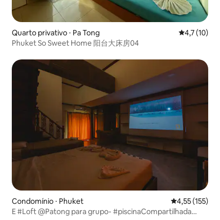
Quarto privativo ⋅ Pa Tong
4,7 de uma a
4,7 (10)
Phuket So Sweet Home 阳台大床房04
Condomínio ⋅ Phuket
4,55 de uma av
4,55 (155)
E #Loft @Patong para grupo- #piscinaCompartilhada