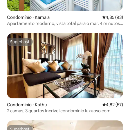
Condomínio ⋅ Kamala
4,85 de uma a
4,85 (93)
Apartamento moderno, vista total para o mar. 4 minutos a
pé da praia de Kamala, localização privilegiada, a uma
curta caminhada de lojas e restaurantes, piscina infinita
enorme
Superhost
Superhost
Condomínio ⋅ Kathu
4,82 de uma a
4,82 (57)
2 camas, 3 quartos Incrível condomínio luxuoso com
piscina
Superhost