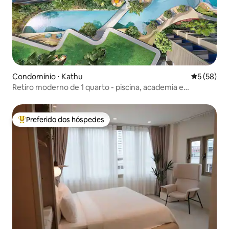
Condomínio ⋅ Kathu
5 de uma a
5 (58)
Retiro moderno de 1 quarto - piscina, academia e
estacionamento gratuito, Wi-Fi
Preferido dos hóspedes
Entre os melhores preferidos dos hóspedes