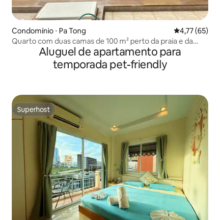
Condomínio ⋅ Pa Tong
4,77 de uma a
4,77 (65)
Quarto com duas camas de 100 m² perto da praia e da
Aluguel de apartamento para
Bangla Road
temporada pet-friendly
Superhost
Superhost