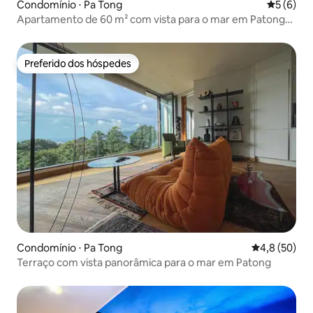
Condomínio ⋅ Pa Tong
5 de uma 
5 (6)
Apartamento de 60 m² com vista para o mar em Patong
Beach, Phuket
Preferido dos hóspedes
Preferido dos hóspedes
Condomínio ⋅ Pa Tong
4,8 de uma a
4,8 (50)
Terraço com vista panorâmica para o mar em Patong