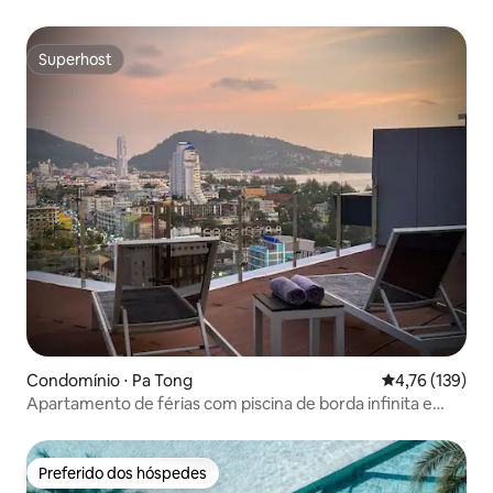
|Wi-Fi gratuito
Superhost
Superhost
Condomínio ⋅ Pa Tong
4,76 de uma av
4,76 (139)
Apartamento de férias com piscina de borda infinita e
vista para o mar em duplex na praia de Patong
Preferido dos hóspedes
Preferido dos hóspedes