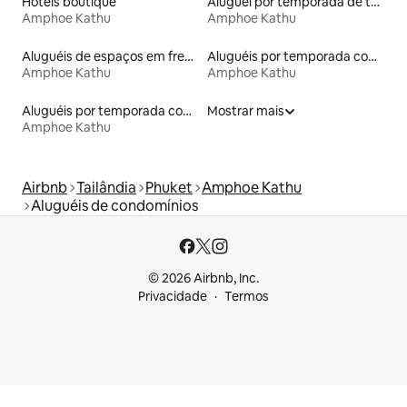
Hotéis boutique
Aluguel por temporada de townhouses
Amphoe Kathu
Amphoe Kathu
Aluguéis de espaços em frente à praia
Aluguéis por temporada com acesso à praia
Amphoe Kathu
Amphoe Kathu
Aluguéis por temporada com banheira de hidromassagem
Mostrar mais
Amphoe Kathu
Airbnb
Tailândia
Phuket
Amphoe Kathu
Aluguéis de condomínios
© 2026 Airbnb, Inc.
Privacidade
Termos