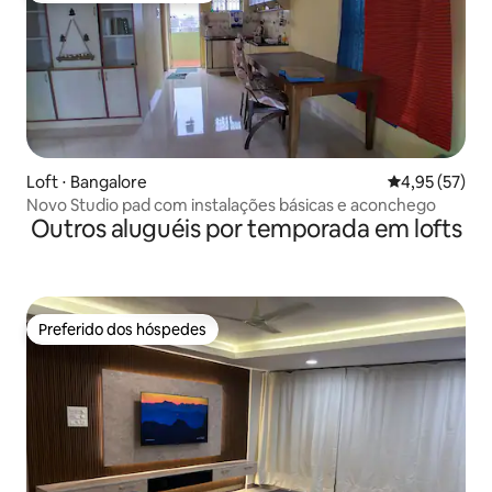
Loft ⋅ Bangalore
4,95 de uma a
4,95 (57)
Novo Studio pad com instalações básicas e aconchego
Outros aluguéis por temporada em lofts
Preferido dos hóspedes
Preferido dos hóspedes