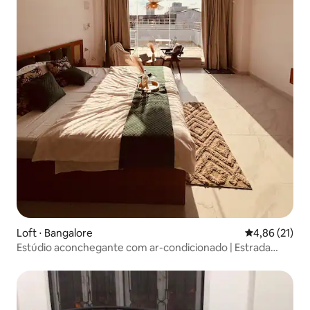
Loft ⋅ Bangalore
4,86 de uma a
4,86 (21)
Estúdio aconchegante com ar-condicionado | Estrada
principal de RT Nagar | Terraço