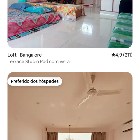
Loft ⋅ Bangalore
4,9 de uma av
4,9 (211)
Terrace Studio Pad com vista
Preferido dos hóspedes
Preferido dos hóspedes