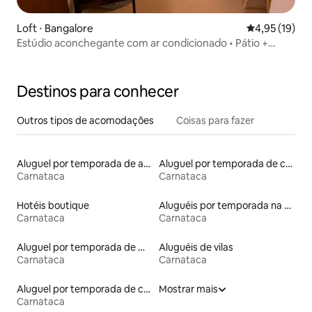
Loft ⋅ Bangalore
4,95 de uma a
4,95 (19)
Estúdio aconchegante com ar condicionado • Pátio +
Terraço • 10 Min Manyata
Destinos para conhecer
Outros tipos de acomodações
Coisas para fazer
Aluguel por temporada de apart-hotéis
Aluguel por temporada de casas na árvore
Carnataca
Carnataca
Hotéis boutique
Aluguéis por temporada na orla
Carnataca
Carnataca
Aluguel por temporada de microcasas
Aluguéis de vilas
Carnataca
Carnataca
Aluguel por temporada de casas de hóspedes
Mostrar mais
Carnataca