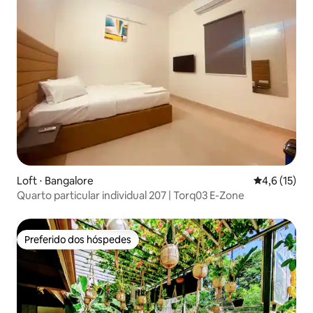
Loft ⋅ Bangalore
4,6 de uma a
4,6 (15)
Quarto particular individual 207 | Torq03 E-Zone
Preferido dos hóspedes
Preferido dos hóspedes