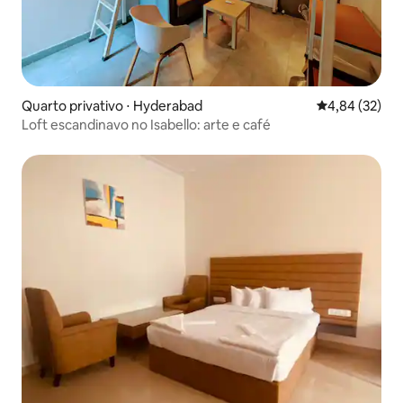
Quarto privativo ⋅ Hyderabad
4,84 de uma a
4,84 (32)
Loft escandinavo no Isabello: arte e café