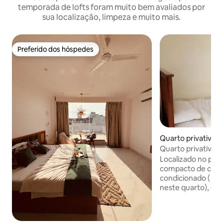
temporada de lofts foram muito bem avaliados por
sua localização, limpeza e muito mais.
Preferido dos hóspedes
Preferido dos hóspedes
Quarto privativo ⋅
Quarto privativo 
em Koramangala 4
Localizado no pri
compacto de cama 
condicionado ( há
neste quarto), de 
principal, banhei
espaço é uma boa 
viajantes de negóc