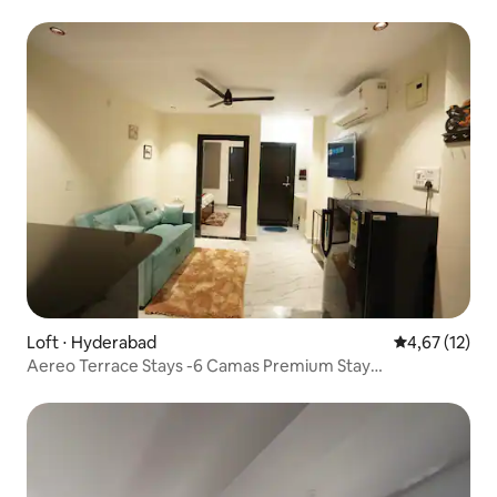
Loft ⋅ Hyderabad
4,67 de uma a
4,67 (12)
Aereo Terrace Stays -6 Camas Premium Stay
Shamshabad