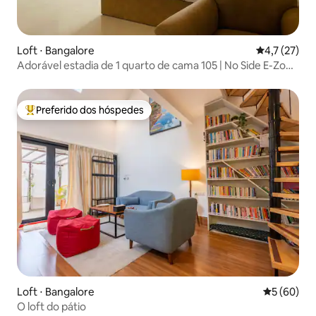
Loft ⋅ Bangalore
4,7 de uma a
4,7 (27)
Adorável estadia de 1 quarto de cama 105 | No Side E-Zone
Club
Preferido dos hóspedes
Entre os melhores preferidos dos hóspedes
Loft ⋅ Bangalore
5 de uma a
5 (60)
O loft do pátio