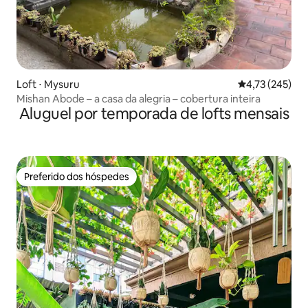
Loft ⋅ Mysuru
4,73 de uma av
4,73 (245)
Mishan Abode – a casa da alegria – cobertura inteira
Aluguel por temporada de lofts mensais
Preferido dos hóspedes
Preferido dos hóspedes