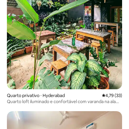
Quarto privativo ⋅ Hyderabad
4,79 de uma a
4,79 (33)
Quarto loft iluminado e confortável com varanda na ala
oeste