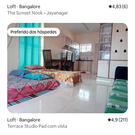
Loft ⋅ Bangalore
4,83 de uma 
4,83 (6)
The Sunset Nook • Jayanagar
Preferido dos hóspedes
Preferido dos hóspedes
Loft ⋅ Bangalore
4,9 de uma av
4,9 (211)
Terrace Studio Pad com vista