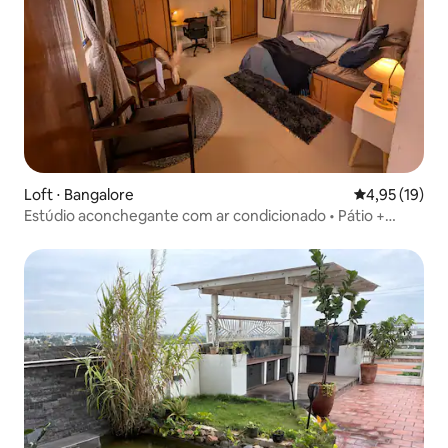
Loft ⋅ Bangalore
4,95 de uma a
4,95 (19)
Estúdio aconchegante com ar condicionado • Pátio +
Terraço • 10 Min Manyata