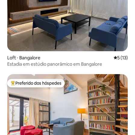
Loft ⋅ Bangalore
5 de uma a
5 (13)
Estadia em estúdio panorâmico em Bangalore
Preferido dos hóspedes
Entre os melhores preferidos dos hóspedes