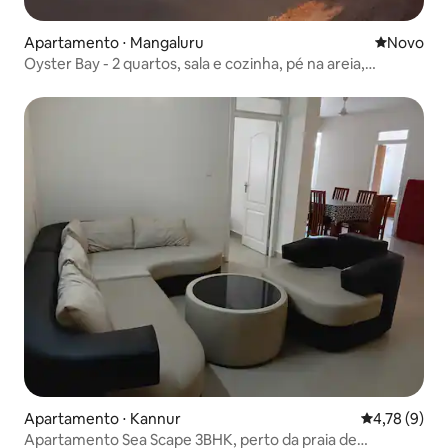
Apartamento ⋅ Mangaluru
Novo lugar
Novo
Oyster Bay - 2 quartos, sala e cozinha, pé na areia,
Surathkal, Mangalore
Apartamento ⋅ Kannur
4,78 de uma 
4,78 (9)
Apartamento Sea Scape 3BHK, perto da praia de