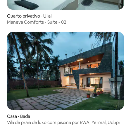
Quarto privativo ⋅ Ullal
Maneva Comforts - Suíte - 02
Casa ⋅ Bada
Vila de praia de luxo com piscina por EWA, Yermal, Udupi