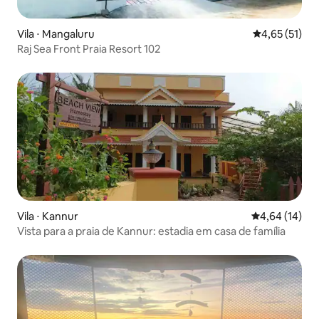
Vila ⋅ Mangaluru
4,65 de uma a
4,65 (51)
Raj Sea Front Praia Resort 102
Vila ⋅ Kannur
4,64 de uma a
4,64 (14)
Vista para a praia de Kannur: estadia em casa de família