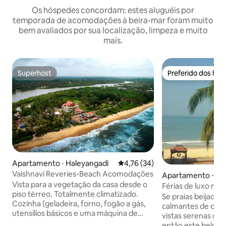
Os hóspedes concordam: estes aluguéis por
temporada de acomodações à beira-mar foram muito
bem avaliados por sua localização, limpeza e muito
mais.
Superhost
Preferido dos hó
Superhost
Preferido dos hó
Apartamento ⋅ Haleyangadi
4,76 de uma avaliação média de
4,76 (34)
Vaishnavi Reveries-Beach Acomodações
Apartamento ⋅ Ha
Vista para a vegetação da casa desde o
Férias de luxo na 
piso térreo. Totalmente climatizado.
banheira de hidr
Se praias beijadas 
Cozinha (geladeira, forno, fogão a gás,
calmantes de onda
utensílios básicos e uma máquina de
vistas serenas do
lavar roupa). Área de churrasco. Wi-Fi
então este belo 