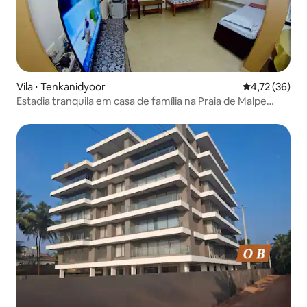
Vila ⋅ Tenkanidyoor
4,72 de uma a
4,72 (36)
Estadia tranquila em casa de família na Praia de Malpe
(VILLA DE 3 QUARTOS COM AR-CONDICIONADO)