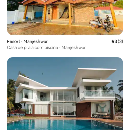
Resort ⋅ Manjeshwar
3 de uma 
3 (3)
Casa de praia com piscina - Manjeshwar