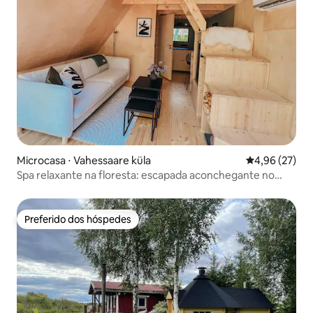
Microcasa ⋅ Vahessaare küla
4,96 de uma a
4,96 (27)
Spa relaxante na floresta: escapada aconchegante no
campo
Preferido dos hóspedes
Preferido dos hóspedes