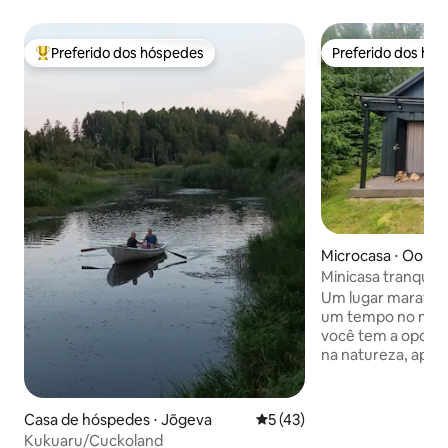
Preferido dos hóspedes
Preferido dos hó
Entre os melhores preferidos dos hóspedes
Preferido dos hó
Microcasa ⋅ Oomis
Minicasa tranquil
Um lugar maravilho
um tempo no meio da
você tem a oportu
na natureza, aprov
fazer uma fogueir
sobre as brasas, s
ouvir o canto dos pássar
Casa de hóspedes ⋅ Jõgeva
5 de uma avaliação média de
5 (43)
comodidades estão
Kukuaru/Cuckoland