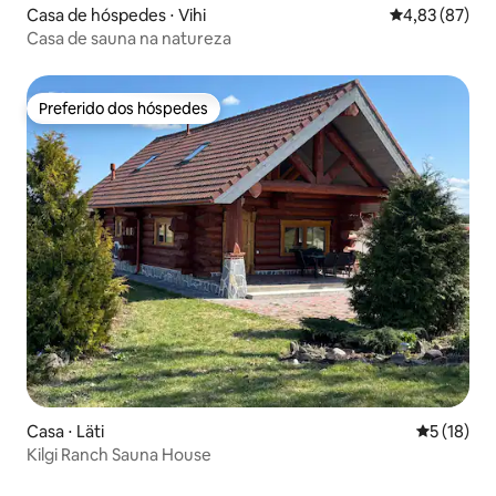
Casa de hóspedes ⋅ Vihi
4,83 de uma a
4,83 (87)
Casa de sauna na natureza
Preferido dos hóspedes
Preferido dos hóspedes
Casa ⋅ Läti
5 de uma a
5 (18)
Kilgi Ranch Sauna House