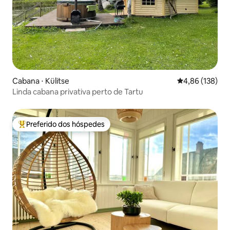
Cabana ⋅ Külitse
4,86 de uma av
4,86 (138)
Linda cabana privativa perto de Tartu
Preferido dos hóspedes
Entre os melhores preferidos dos hóspedes