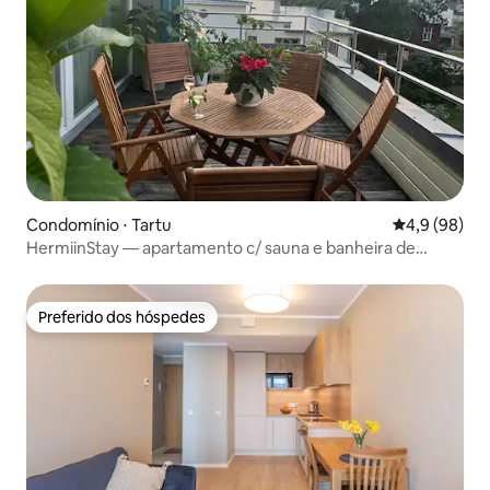
Condomínio ⋅ Tartu
4,9 de uma a
4,9 (98)
HermiinStay — apartamento c/ sauna e banheira de
hidromassagem
Preferido dos hóspedes
Preferido dos hóspedes