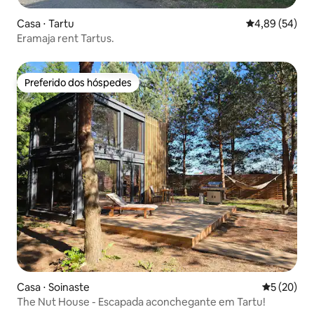
Casa ⋅ Tartu
4,89 de uma a
4,89 (54)
Eramaja rent Tartus.
Preferido dos hóspedes
Preferido dos hóspedes
Casa ⋅ Soinaste
5 de uma a
5 (20)
The Nut House - Escapada aconchegante em Tartu!