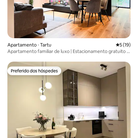
Apartamento ⋅ Tartu
5 de uma a
5 (19)
Apartamento familiar de luxo | Estacionamento gratuito |
Ar-condicionado | PS4
Preferido dos hóspedes
Preferido dos hóspedes