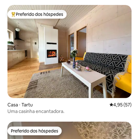
Preferido dos hóspedes
Entre os melhores preferidos dos hóspedes
Casa ⋅ Tartu
4,95 de uma a
4,95 (57)
Uma casinha encantadora.
Preferido dos hóspedes
Preferido dos hóspedes