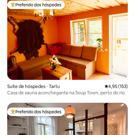
Preferido dos hóspedes
Entre os melhores preferidos dos hóspedes
Suíte de hóspedes ⋅ Tartu
4,95 de uma av
4,95 (153)
Casa de sauna aconchegante na Soup Town, perto do rio
Preferido dos hóspedes
Entre os melhores preferidos dos hóspedes