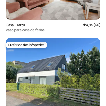
Casa ⋅ Tartu
4,95 de uma a
4,95 (66)
Vaso para casa de férias
Preferido dos hóspedes
Preferido dos hóspedes