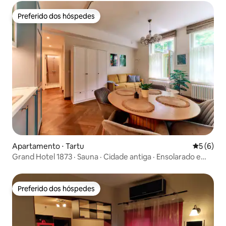
Preferido dos hóspedes
Preferido dos hóspedes
Apartamento ⋅ Tartu
5 de uma 
5 (6)
Grand Hotel 1873 · Sauna · Cidade antiga · Ensolarado e
calmo
Preferido dos hóspedes
Preferido dos hóspedes