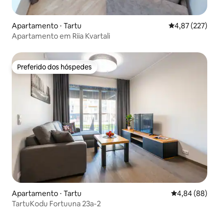
Apartamento ⋅ Tartu
4,87 de uma av
4,87 (227)
Apartamento em Riia Kvartali
Preferido dos hóspedes
Preferido dos hóspedes
Apartamento ⋅ Tartu
4,84 de uma av
4,84 (88)
TartuKodu Fortuuna 23a-2