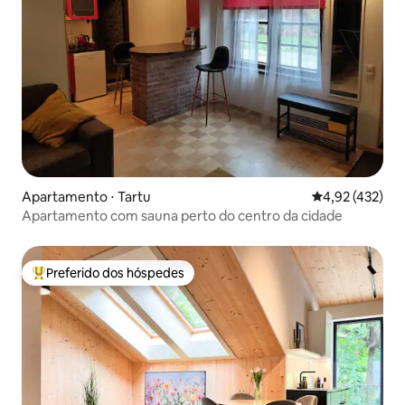
Apartamento ⋅ Tartu
4,92 de uma av
4,92 (432)
Apartamento com sauna perto do centro da cidade
Preferido dos hóspedes
Entre os melhores preferidos dos hóspedes