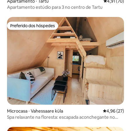
Apartamento ⋅ Tartu
4,91 de uma a
4,91 (70)
Apartamento estúdio para 3 no centro de Tartu
Preferido dos hóspedes
Preferido dos hóspedes
Microcasa ⋅ Vahessaare küla
4,96 de uma a
4,96 (27)
Spa relaxante na floresta: escapada aconchegante no
campo