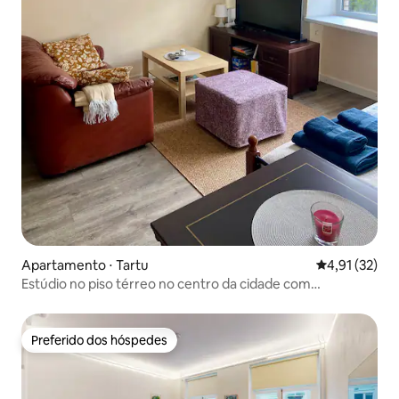
Apartamento ⋅ Tartu
4,91 de uma a
4,91 (32)
Estúdio no piso térreo no centro da cidade com
estacionamento gratuito
Preferido dos hóspedes
Preferido dos hóspedes