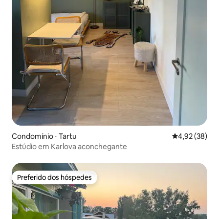
Condomínio ⋅ Tartu
4,92 de uma a
4,92 (38)
Estúdio em Karlova aconchegante
Preferido dos hóspedes
Preferido dos hóspedes