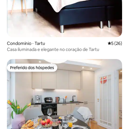
Condomínio ⋅ Tartu
5 de uma a
5 (26)
Casa iluminada e elegante no coração de Tartu
Preferido dos hóspedes
Preferido dos hóspedes