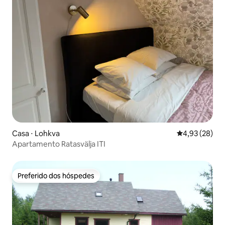
Casa ⋅ Lohkva
4,93 de uma a
4,93 (28)
Apartamento Ratasvälja ITI
Preferido dos hóspedes
Preferido dos hóspedes