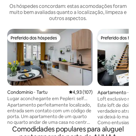
Os hóspedes concordam: estas acomodações foram
muito bem avaliadas quanto a localização, limpeza e
outros aspectos.
Preferido dos hóspedes
Preferido dos hó
Preferido dos hóspedes
Preferido dos hó
Condomínio ⋅ Tartu
4,93 de uma avaliação média de 
4,93 (107)
Apartamento ⋅ Ta
Lugar aconchegante em Pepleri: self
Loft exclusivo na 
check-in
academia, café e 
Apartamento perfeitamente localizado,
Este loft de dois 
entrada sem contato com um código de
verdadeiro atrativ
porta. Um apartamento de um quarto
vai deixá-lo marav
no quarto andar de uma casa no centro
Como entusiasta 
Comodidades populares para aluguel
de Tartu que os hóspedes podem
você pode se deli
acessar facilmente de ônibus (1,1 km) ou
favoritos da padar