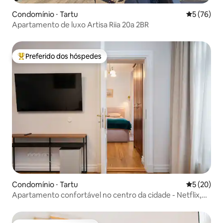
Condomínio ⋅ Tartu
5 de uma a
5 (76)
Apartamento de luxo Artisa Riia 20a 2BR
Preferido dos hóspedes
Entre os melhores preferidos dos hóspedes
Condomínio ⋅ Tartu
5 de uma a
5 (20)
Apartamento confortável no centro da cidade - Netflix,
acomoda 4 pessoas