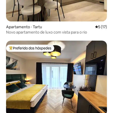
Apartamento ⋅ Tartu
5 de uma a
5 (17)
Novo apartamento de luxo com vista para o rio
Preferido dos hóspedes
Entre os melhores preferidos dos hóspedes