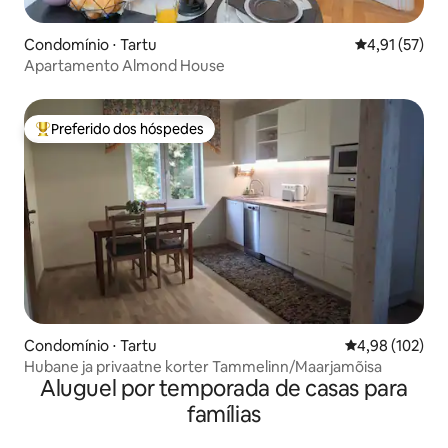
Condomínio ⋅ Tartu
4,91 de uma a
4,91 (57)
Apartamento Almond House
Preferido dos hóspedes
Entre os melhores preferidos dos hóspedes
Condomínio ⋅ Tartu
4,98 de uma av
4,98 (102)
Hubane ja privaatne korter Tammelinn/Maarjamõisa
Aluguel por temporada de casas para
famílias