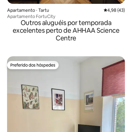
Apartamento ⋅ Tartu
4,98 de uma a
4,98 (43)
Apartamento FortuCity
Outros aluguéis por temporada
excelentes perto de AHHAA Science
Centre
Preferido dos hóspedes
Preferido dos hóspedes