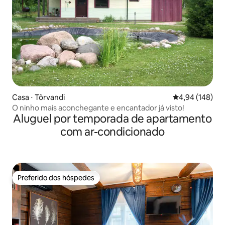
Casa ⋅ Tõrvandi
4,94 de uma av
4,94 (148)
O ninho mais aconchegante e encantador já visto!
Aluguel por temporada de apartamento
com ar-condicionado
Preferido dos hóspedes
Preferido dos hóspedes