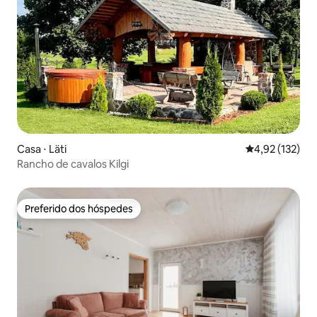
Casa ⋅ Läti
4,92 de uma av
4,92 (132)
Rancho de cavalos Kilgi
Preferido dos hóspedes
Preferido dos hóspedes