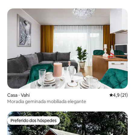
Casa ⋅ Vahi
4,9 de uma a
4,9 (21)
Moradia geminada mobiliada elegante
Preferido dos hóspedes
Preferido dos hóspedes