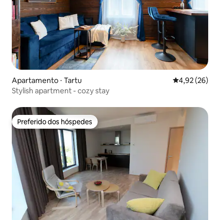
Apartamento ⋅ Tartu
4,92 de uma a
4,92 (26)
Stylish apartment - cozy stay
Preferido dos hóspedes
Preferido dos hóspedes