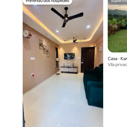
Preferido dos hóspedes
Superho
Preferido dos hóspedes
Superho
Casa ⋅ Kar
Vila priva
thesilverl