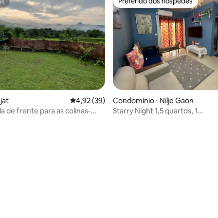
st
Preferido dos hóspedes
st
Preferido dos hóspedes
jat
4,92 de uma avaliação média de 5, 39 avalia
4,92 (39)
Condomínio ⋅ Nilje Gaon
da de frente para as colinas-
Starry Night 1,5 quartos, 1
ining_karjat
banheiro|Superhost|Estadia em 
Palava