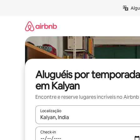
Pular
Algu
para
o
conteúdo
Aluguéis por temporada
em Kalyan
Encontre e reserve lugares incríveis no Airbnb
Localização
Quando os resultados estiverem disponíveis, expl
Check-in