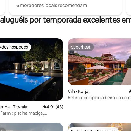
6 moradores locais recomendam
aluguéis por temporada excelentes e
o dos hóspedes
Superhost
o dos hóspedes
Superhost
média de 5, 33 avaliações
Vila ⋅ Karjat
4
Retiro ecológico à beira do rio 
Karjat/Matheran
enda ⋅ Titwala
4,91 de uma avaliação média de 5, 43 avalia
4,91 (43)
arm : piscina maciça,
e muito mais!