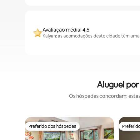
Avaliação média: 4,5
Kalyan: as acomodações deste cidade têm uma a
Aluguel por
Os hóspedes concordam: estas
Preferido dos hóspedes
Preferid
Preferido dos hóspedes
Preferid