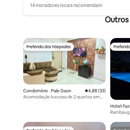
14 moradores locais recomendam
Outros 
Preferido dos hóspedes
Preferid
Preferido dos hóspedes
Preferid
Condomínio ⋅ Pale Gaon
4,88 de uma avaliação 
4,88 (33)
Acomodação luxuosa de 2 quartos em
Ambernath
Hotel-faz
Rambaug F
gramados 