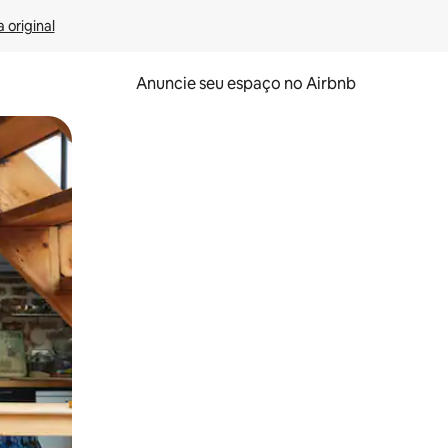
 original
Anuncie seu espaço no Airbnb
 deslizando o dedo na tela.