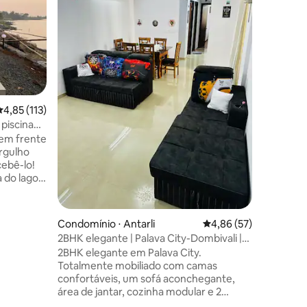
de campo
completa
onde seu
coleira 
espaços 
comparti
lago, a 2
beira do 
,85 de uma avaliação média de 5, 113 avaliações
4,85 (113)
estimaçã
fim de s
piscina
de trabal
 em frente
espaço d
rgulho
100 aval
cebê-lo!
animais d
 do lago
Um "acha
sta ao pôr
rante
Condomínio ⋅ Antarli
4,86 de uma avaliação
4,86 (57)
e para
2BHK elegante | Palava City-Dombivali |
Férias VIP
2BHK elegante em Palava City.
ntro da
Totalmente mobiliado com camas
 às suas
confortáveis, um sofá aconchegante,
área de jantar, cozinha modular e 2
piscina
banheiros limpos. Perfeito para famílias,