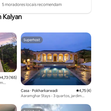
5 moradores locais recomendam
m Kalyan
Superhost
Superhost
,73 de uma avaliação média de 5, 165 avaliações
4,73 (165)
em
ções
Casa ⋅ Pokharkarwadi
4,75 de uma avaliaçã
4,75 (4)
Aaramghar Stays - 3 quartos, jardim
secreto com café da manhã