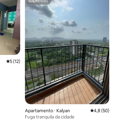
Superhost
Superhost
ções
5 de uma avaliação média de 5, 12 avaliações
5 (12)
família|
Apartamento ⋅ Kalyan
4,8 de uma avaliação
4,8 (50)
Fuga tranquila da cidade