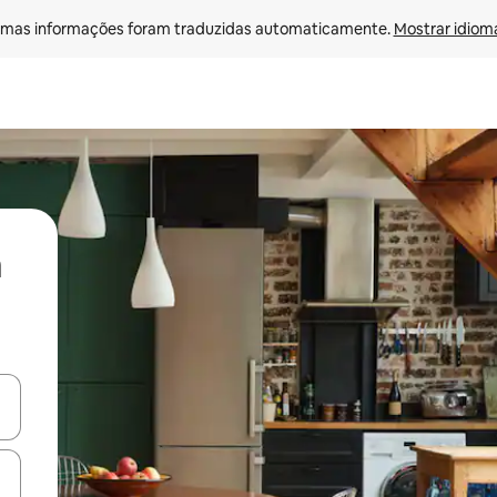
mas informações foram traduzidas automaticamente. 
Mostrar idioma
ore-os usando as seta para cima e para baixo do teclado ou tocando e