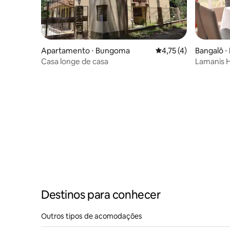
Apartamento ⋅ Bungoma
4,75 de uma avaliação
4,75 (4)
Bangalô ⋅
Casa longe de casa
Lamanis 
Destinos para conhecer
Outros tipos de acomodações