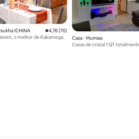
 média de 5, 4 avaliações
 Isukha ICHINA
4,76 de uma avaliação média de 5, 70 avalia
4,76 (70)
Haven, o melhor de Kakamega.
Casa ⋅ Mumias
Casas de cristal 1 QT totalment
mobiliadas