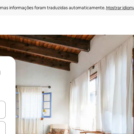
mas informações foram traduzidas automaticamente. 
Mostrar idioma
ore-os usando as seta para cima e para baixo do teclado ou tocando e