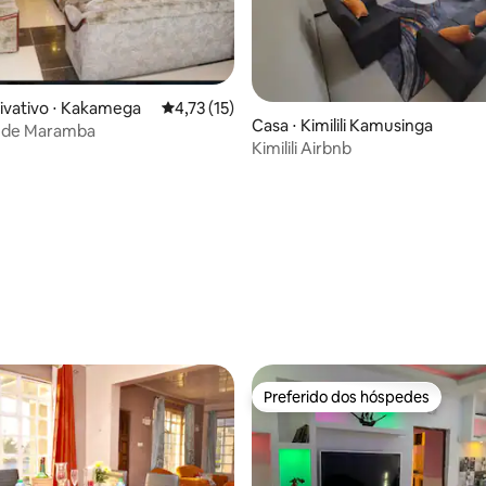
o média de 5, 7 avaliações
ivativo ⋅ Kakamega
4,73 de uma avaliação média de 5, 15 avalia
4,73 (15)
Casa ⋅ Kimilili Kamusinga
z de Maramba
Kimilili Airbnb
Preferido dos hóspedes
Preferido dos hóspedes