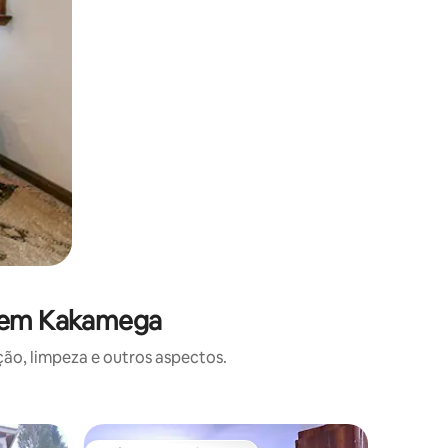
s em Kakamega
o, limpeza e outros aspectos.
Casa ⋅ B