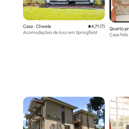
Casa ⋅ Chwele
4,71 de uma avaliaçã
4,71 (7)
Quarto pr
Acomodações de luxo em Springfield
Casa feli