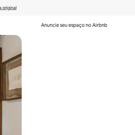
 original
Anuncie seu espaço no Airbnb
 deslizando o dedo na tela.