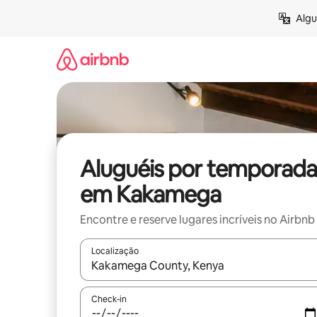
Pular
Algu
para
o
conteúdo
Aluguéis por temporada
em Kakamega
Encontre e reserve lugares incríveis no Airbnb
Localização
Quando os resultados estiverem disponíveis, expl
Check-in