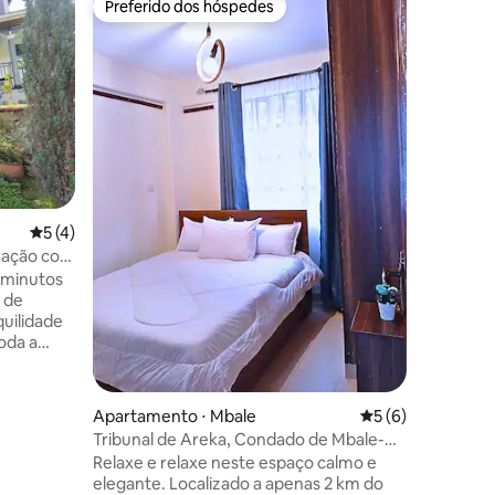
Preferido dos hóspedes
Preferi
Preferido dos hóspedes
Preferi
Refúgio 
Relaxe co
residênci
premissa
verde. R
desfrute 
diretame
de segura
ajudar. 
principal
5 de uma avaliação média de 5, 4 avaliações
5 (4)
cidade e 
restauran
uração com
as crianç
s minutos
s de
uilidade
oda a
com muito
te de
ografia
ções
Apartamento ⋅ Mbale
5 de uma avaliaçã
5 (6)
. Há
Tribunal de Areka, Condado de Mbale-
agista
Vihiga
Relaxe e relaxe neste espaço calmo e
é 10
elegante. Localizado a apenas 2 km do