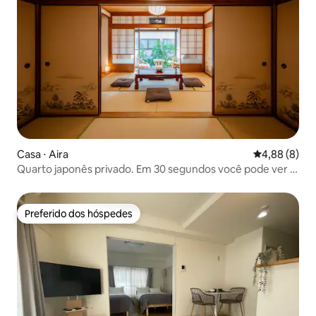
Casa ⋅ Aira
4,88 de uma 
4,88 (8)
Quarto japonês privado. Em 30 segundos você pode ver o
vulcão e o mar. Churrasco no jardim. Lámen e fontes
termais a pé. O campo de golfe fica a 15 minutos de carro.
Preferido dos hóspedes
Preferido dos hóspedes