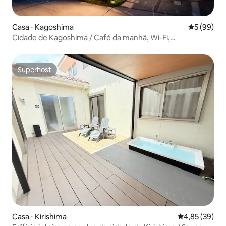
Casa ⋅ Kagoshima
5 de uma a
5 (99)
Cidade de Kagoshima / Café da manhã, Wi-Fi,
Estacionamento W/D
Superhost
Superhost
Casa ⋅ Kirishima
4,85 de uma a
4,85 (39)