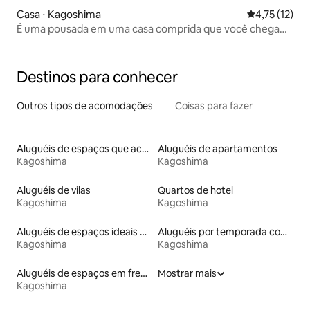
Casa ⋅ Kagoshima
4,75 de uma a
4,75 (12)
É uma pousada em uma casa comprida que você chega
como se estivesse perdido nas vielas de trás de uma
antiga montanha famosa.
Destinos para conhecer
Outros tipos de acomodações
Coisas para fazer
Aluguéis de espaços que aceitam animais de estimação
Aluguéis de apartamentos
Kagoshima
Kagoshima
Aluguéis de vilas
Quartos de hotel
Kagoshima
Kagoshima
Aluguéis de espaços ideais para famílias
Aluguéis por temporada com banheira de hidromassagem
Kagoshima
Kagoshima
Aluguéis de espaços em frente à praia
Mostrar mais
Kagoshima