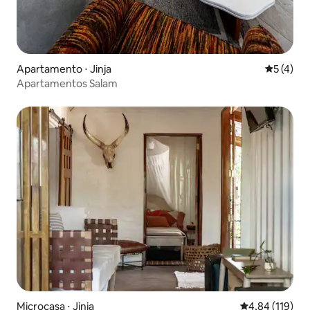
Apartamento ⋅ Jinja
5 de uma 
5 (4)
Apartamentos Salam
Microcasa ⋅ Jinja
4,84 de uma av
4,84 (119)