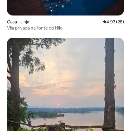
Casa ⋅ Jinja
4,93 de uma a
4,93 (28)
Vila privada na fonte do Nilo