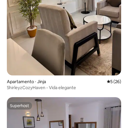
Apartamento ⋅ Jinja
5 de uma a
5 (26)
ShirleyzCozyHaven - Vida elegante
Superhost
Superhost