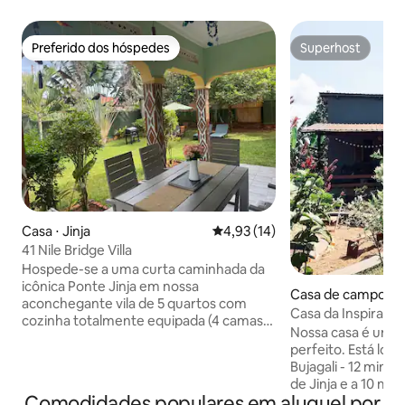
Preferido dos hóspedes
Superhost
Preferido dos hóspedes
Superhost
Casa ⋅ Jinja
4,93 de uma avaliação média de
4,93 (14)
41 Nile Bridge Villa
Hospede-se a uma curta caminhada da
icônica Ponte Jinja em nossa
Casa de campo ⋅ Ji
aconchegante vila de 5 quartos com
i)
Casa da Inspiraçã
cozinha totalmente equipada (4 camas
Nossa casa é um re
queen size, 4 de solteiro). Uma pessoa
perfeito. Está loca
da limpeza em tempo integral está no
Bujagali - 12 minu
local e fica em acomodações privativas.
de Jinja e a 10 min
O 5º quarto fica fora da casa principal e
Comodidades populares em aluguel por
pores do sol!SUP, 