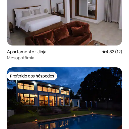
Apartamento ⋅ Jinja
4,83 de uma a
4,83 (12)
Mesopotâmia
Preferido dos hóspedes
Preferido dos hóspedes