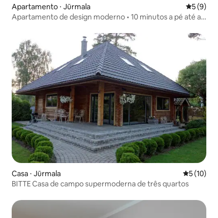
Apartamento ⋅ Jūrmala
5 de uma 
5 (9)
Apartamento de design moderno • 10 minutos a pé até a
praia
Casa ⋅ Jūrmala
5 de uma a
5 (10)
BITTE Casa de campo supermoderna de três quartos