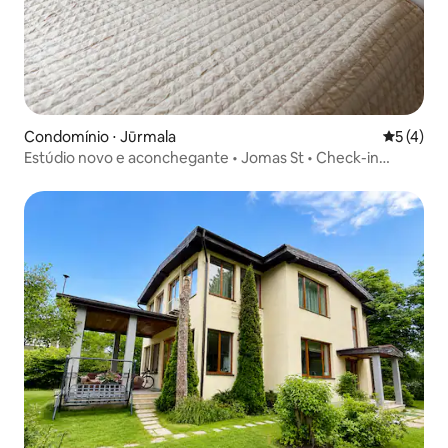
Condomínio ⋅ Jūrmala
5 de uma 
5 (4)
Estúdio novo e aconchegante • Jomas St • Check-in
antecipado