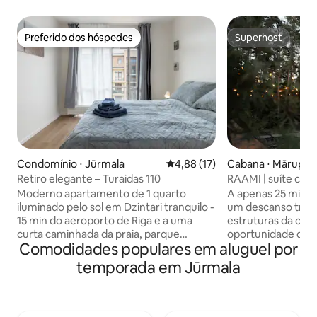
Preferido dos hóspedes
Superhost
Preferido dos hóspedes
Superhost
Condomínio ⋅ Jūrmala
4,88 de uma avaliação média de
4,88 (17)
Cabana ⋅ Mārupes
Retiro elegante – Turaidas 110
RAAMI | suíte cerc
Moderno apartamento de 1 quarto
A apenas 25 minut
iluminado pelo sol em Dzintari tranquilo -
um descanso tranq
15 min do aeroporto de Riga e a uma
estruturas da cid
curta caminhada da praia, parque
oportunidade de 
Comodidades populares em aluguel por
florestal e cafés. Varanda privativa, Wi-Fi
agitação do dia a 
de 339 Mbps, mesa de trabalho. Cozinha
floresta e dos pássaros, rel
temporada em Jūrmala
completa com máquina de lavar louça,
um banho com vist
forno e Nespresso; lavadora-secadora
olhando para as es
na unidade. Cama de casal, sofá-cama,
desfrutando de u
berço, persianas blackout, parque
tranquilo no espa