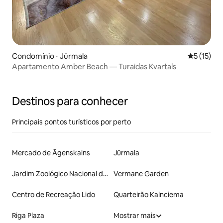
Condomínio ⋅ Jūrmala
5 de uma a
5 (15)
Apartamento Amber Beach — Turaidas Kvartals
Destinos para conhecer
Principais pontos turísticos por perto
Mercado de Āgenskalns
Jūrmala
Jardim Zoológico Nacional de Riga
Vermane Garden
Centro de Recreação Lido
Quarteirão Kalnciema
Riga Plaza
Mostrar mais