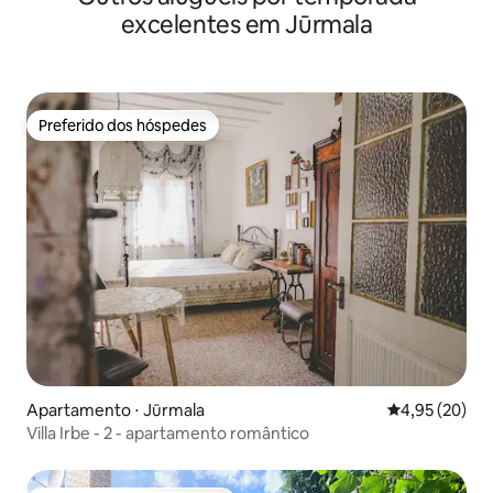
excelentes em Jūrmala
Preferido dos hóspedes
Preferido dos hóspedes
Apartamento ⋅ Jūrmala
4,95 de uma a
4,95 (20)
Villa Irbe - 2 - apartamento romântico