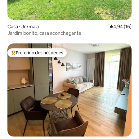
Casa ⋅ Jūrmala
4,94 de uma a
4,94 (16)
Jardim bonito, casa aconchegante
Preferido dos hóspedes
Entre os melhores preferidos dos hóspedes