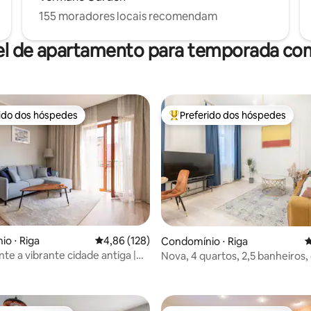
155 moradores locais recomendam
el de apartamento para temporada com
rido dos hóspedes
Preferido dos hóspedes
 melhores preferidos dos hóspedes
Entre os melhores preferidos d
o ⋅ Riga
4,86 de uma avaliação média de 5, 128 avalia
4,86 (128)
Condomínio ⋅ Riga
4
te a vibrante cidade antiga |
Nova, 4 quartos, 2,5 banheiros, 
édia de 5, 202 avaliações
nto ensolarado!
avenida, luxuosa