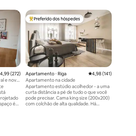
Apartame
Preferido dos hóspedes
Prefe
os hóspedes
Entre os melhores preferidos dos hóspedes
Entre o
Localizaç
de luxo 
No coraç
edifício 
(a antig
Riga), u
por: 2 qu
banheiro, lavander
perfeita 
aconcheg
,99 de uma avaliação média de 5, 272 avaliações
4,99 (272)
Apartamento ⋅ Riga
4,98 de uma avaliação 
4,98 (141)
sono tran
ral e novo
Apartamento na cidade
todas as 
te
Apartamento estúdio acolhedor - a uma
Museus, 
stá
curta distância a pé de tudo o que você
cidade an
Projetado
pode precisar. Cama king size (200x200)
Praça da 
ções
espaço é
com colchão de alta qualidade. Há
Totalmente eq
s
também uma única cadeira de sofá no
inesquecí
 Living
apartamento, para o terceiro hóspede. O
o centro
apartamento está localizado em um
do com
edifício renovado em uma das principais
 para uma
ruas de Riga. Móveis e eletrodomésticos