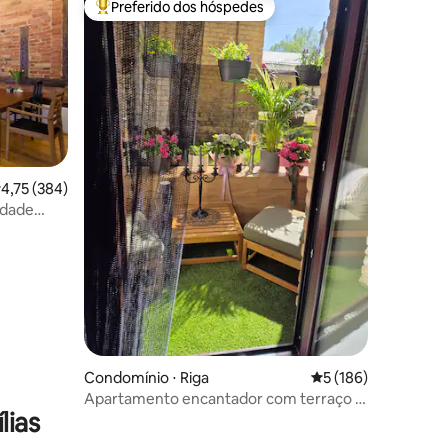
Preferido dos hóspedes
os hóspedes
Entre os melhores preferidos dos hóspedes
ções
,75 de uma avaliação média de 5, 384 avaliações
4,75 (384)
idade
Condomínio ⋅ Riga
5 de uma avaliação 
5 (186)
Apartamento encantador com terraço e
lias
estacionamento gratuito