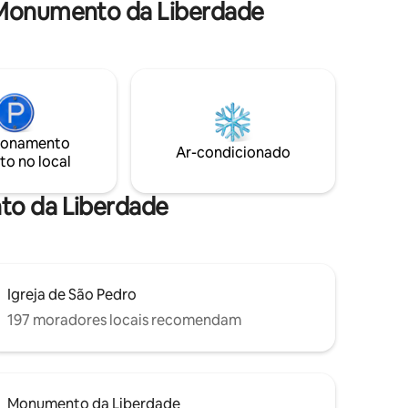
 Monumento da Liberdade
novos. Interior moderno. A 5 minutos da
a de fim
cidade velha, estação central. A Ópera
longada,
Nacional, teatros, museus, galerias de
e
exposições, salas de concertos estão
tador fará
todos a uma curta distância a pé.
ionamento
Ar-condicionado
to no local
to da Liberdade
Igreja de São Pedro
197 moradores locais recomendam
Monumento da Liberdade