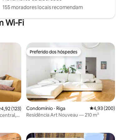
155 moradores locais recomendam
 Wi-Fi
Preferido dos hóspedes
os hóspedes
Preferido dos hóspedes
ções
Condomínio ⋅ Riga
4,93 de uma avaliação m
4,93 (200)
,92 de uma avaliação média de 5, 123 avaliações
4,92 (123)
Residência Art Nouveau — 210 m²
central,