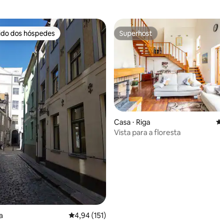
rido dos hóspedes
Superhost
 melhores preferidos dos hóspedes
Superhost
édia de 5, 100 avaliações
Casa ⋅ Riga
4
Vista para a floresta
a
4,94 de uma avaliação média de 5, 151 avalia
4,94 (151)