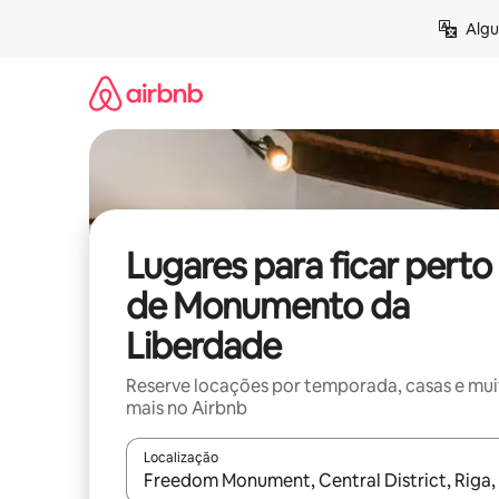
Pular
Algu
para
o
conteúdo
Lugares para ficar perto
de Monumento da
Liberdade
Reserve locações por temporada, casas e mu
mais no Airbnb
Localização
Quando os resultados estiverem disponíveis, expl