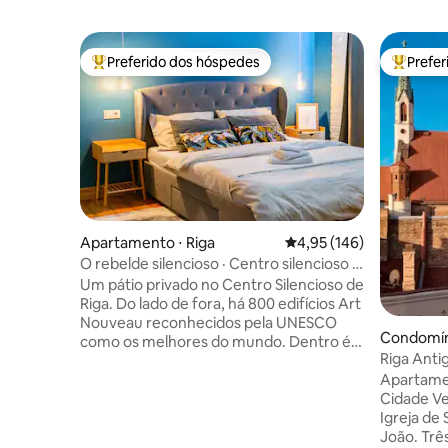
Preferido dos hóspedes
Prefe
Entre os melhores preferidos dos hóspedes
Entre os
Apartamento ⋅ Riga
4,95 de uma avaliação m
4,95 (146)
O rebelde silencioso · Centro silencioso ·
Cidade antiga de Riga
Um pátio privado no Centro Silencioso de
Riga. Do lado de fora, há 800 edifícios Art
Nouveau reconhecidos pela UNESCO
Condomíni
como os melhores do mundo. Dentro é
Riga Antig
algo totalmente diferente. Estrutura
Pedro | 5º
Apartamen
retrô. Toque de néon. Paz. Um
Cidade Ve
restaurante Michelin na sua rua. Cafés
Igreja de 
famosos e bares de vinhos em cada
João. Trê
esquina. O bairro mais bonito de Riga.