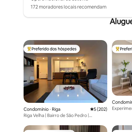
172 moradores locais recomendam
Alugu
Preferido dos hóspedes
Prefe
Entre os melhores preferidos dos hóspedes
Entre os
Condomíni
Experimen
Condomínio ⋅ Riga
5 de uma avaliação m
5 (202)
Apartame
Riga Velha | Bairro de São Pedro |
Tranquilidade e conforto