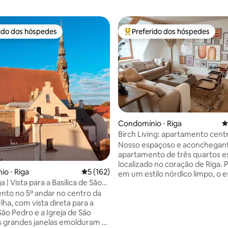
rido dos hóspedes
Preferido dos hóspedes
 melhores preferidos dos hóspedes
Entre os melhores preferidos d
édia de 5, 146 avaliações
Condomínio ⋅ Riga
4
Birch Living: apartamento cent
com 3 quartos
Nosso espaçoso e aconchegan
apartamento de três quartos e
localizado no coração de Riga. 
o ⋅ Riga
5 de uma avaliação média de 5, 162 avalia
5 (162)
em um estilo nórdico limpo, o 
a | Vista para a Basílica de São
perfeito para famílias e viajante
 andar | Elevador
to no 5º andar no centro da
preocupados com o estilo. Birch
lha, com vista direta para a
oferece um refúgio tranquilo n
São Pedro e a Igreja de São
da cidade, totalmente equipa
s grandes janelas emolduram as
tudo o que você pode precisar