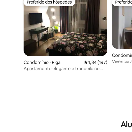
Preferido dos hóspedes
Preferid
Preferido dos hóspedes
Preferid
Condomíni
Vivencie a
Condomínio ⋅ Riga
4,84 de uma avaliação m
4,84 (197)
Melhor lo
Apartamento elegante e tranquilo no
centro de Riga!
Alu