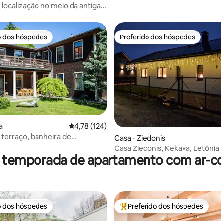
 localização no meio da antiga
o dos hóspedes
Preferido dos hóspedes
o dos hóspedes
Preferido dos hóspedes
 média de 5, 5 avaliações
a
4,78 de uma avaliação média de 5, 124 avalia
4,78 (124)
terraço, banheira de
Casa ⋅ Ziedonis
sagem, estacionamento e
Casa Ziedonis, Kekava, Letônia
r temporada de apartamento com ar-c
o dos hóspedes
Preferido dos hóspedes
o dos hóspedes
Entre os melhores preferidos d