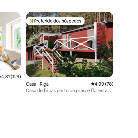
Preferido dos hóspedes
Entre os melhores preferidos dos hóspedes
,81 de uma avaliação média de 5, 129 avaliações
4,81 (129)
Casa ⋅ Riga
4,99 de uma avaliação
4,99 (78)
Casa de férias perto da praia e floresta
de pinheiros
ções