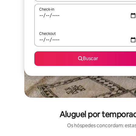
Check-in
Checkout
Buscar
Aluguel por tempora
Os hóspedes concordam: estas