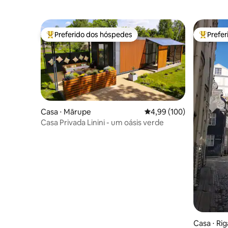
Preferido dos hóspedes
Prefe
Entre os melhores preferidos dos hóspedes
Entre os
Casa ⋅ Mārupe
4,99 de uma avaliação m
4,99 (100)
Casa Privada Linini - um oásis verde
Casa ⋅ Rig