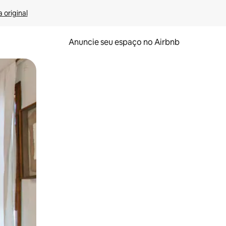
 original
Anuncie seu espaço no Airbnb
 deslizando o dedo na tela.