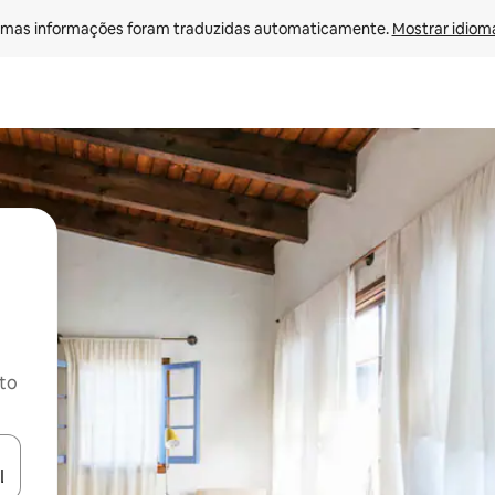
mas informações foram traduzidas automaticamente. 
Mostrar idioma
ito
ore-os usando as seta para cima e para baixo do teclado ou tocando e