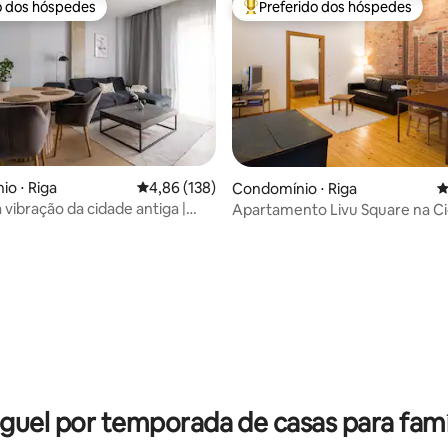
o dos hóspedes
Preferido dos hóspedes
o dos hóspedes
Entre os melhores preferidos d
o ⋅ Riga
4,86 de uma avaliação média de 5, 138 avalia
4,86 (138)
Condomínio ⋅ Riga
4
 vibração da cidade antiga |
Apartamento Livu Square na C
édia de 5, 197 avaliações
calização!
Velha de Riga
guel por temporada de casas para famí