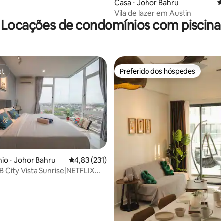
Casa ⋅ Johor Bahru
4
Vila de lazer em Austin
Locações de condomínios com piscina
st
Preferido dos hóspedes
st
Preferido dos hóspedes
o ⋅ Johor Bahru
4,83 de uma avaliação média de 5, 231 avalia
4,83 (231)
JB City Vista Sunrise|NETFLIX
essoas
édia de 5, 125 avaliações