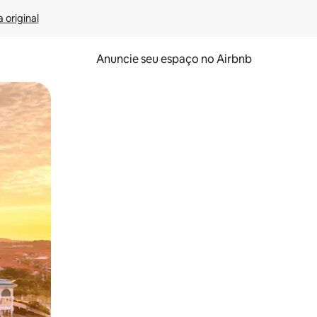
 original
Anuncie seu espaço no Airbnb
 deslizando o dedo na tela.