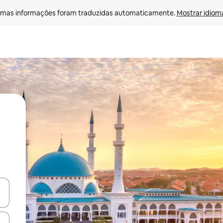
mas informações foram traduzidas automaticamente. 
Mostrar idioma
ore-os usando as seta para cima e para baixo do teclado ou tocando e