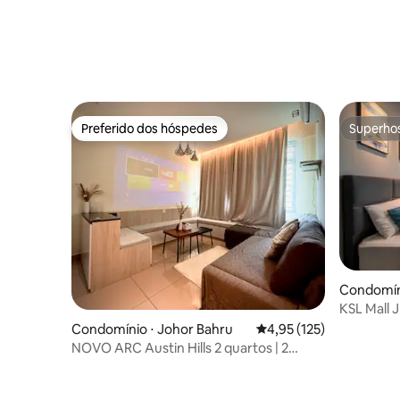
Preferido dos hóspedes
Superho
Preferido dos hóspedes
Superho
Condomíni
KSL Mall 
|WIFI|5 p
Condomínio ⋅ Johor Bahru
4,95 de uma avaliação m
4,95 (125)
NOVO ARC Austin Hills 2 quartos | 2
vagas de garagem + Netflix