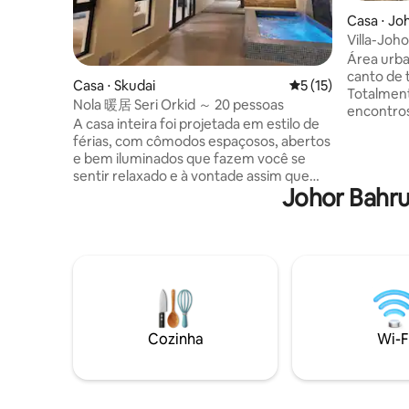
Casa ⋅ Jo
Villa-Joho
Estacion
Área urba
canto de 
Casa ⋅ Skudai
5 de uma avaliação 
5 (15)
Totalment
Nola 暖居 Seri Orkid ～ 20 pessoas
encontros
A casa inteira foi projetada em estilo de
casament
férias, com cômodos espaçosos, abertos
ar condic
e bem iluminados que fazem você se
comparti
sentir relaxado e à vontade assim que
24h Sala de estar - Smart TV + controle
Johor Bahru
entra.O interior está totalmente
remoto - I
mobiliado, desde roupas de cama
sistema de karaokê 
confortáveis até móveis requintados, e
fogão, me
cada detalhe foi cuidadosamente
Utensílios
selecionado para aprimorar sua estadia.
fornecido
🌿 Perfeito para: ✔ Reunião de família ✔
de induçã
Encontro de amigos / festa de
aniversário ✔ Formação de equipes
corporativas ✔ Relaxamento nas festas
Cozinha
Wi-F
de fim de ano 🛏 Destaques da
propriedade: • Pode acomodar até 20
pessoas • Vários quartos privativos +
banheiros privativos • Sala de estar