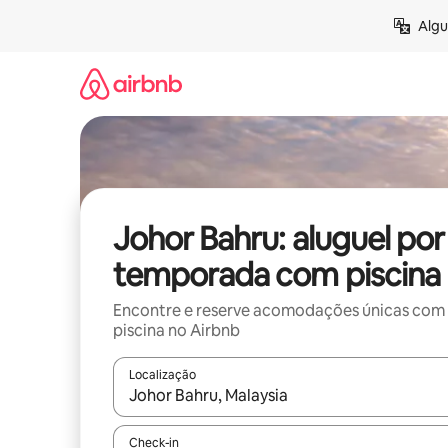
Pular
Algu
para
o
conteúdo
Johor Bahru: aluguel por
temporada com piscina
Encontre e reserve acomodações únicas com
piscina no Airbnb
Localização
Quando os resultados estiverem disponíveis, expl
Check-in