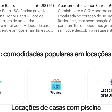
hor Bahru
4,98 de uma avaliação média de 5, 56 avalia
4,98 (56)
Apartamento ⋅ Johor Bahru
4
r Bahru-SG-Piscina privativa-
Caminhe até o CIQ Moderno c
amento-Sentosa
quartos em Suasana JB | 6 pess
na, Johor Bahru - Lote de
Localizada no coração de JB, n
JBCC e CS
terraço de um andar -
Residence, esta acomodação é 
média de 5, 15 avaliações
e mobiliado - Adequado para
para famílias ou pequenos grup
 entre amigos e familiares ou
sair, você descobrirá restaurant
os - 4 quartos espaçosos com
cafés da moda e lojas de conve
ionado e banheiro
bem na esquina. • 1 minuto até o Haidilao
lhado - Câmera de segurança
Hotpot • 2 min até Komtar JBCC
Square Mall • 3 minutos a pé de
: comodidades populares em locações
nternet Wi-Fi ilimitada - Sofá +
Central / CIQ • 7 min do Bazaar Karat
Cozinha - Geladeira,
(mercado noturno) • A 10 min d
sa de jantar e cadeiras -
Laut e do R&F Mall • 15 min do K
 de cozinha e jantar são
Southkey Mid Valley • 25 min do
s (purificador de água, fogão
LEGOLAND Malásia • 30 min do
o, micro-ondas, panela,
Premium Outlet e do Aeroporto
canecas..) Quarto - 4 quartos
Estac
i
Piscina
gratui
Locações de casas com piscina