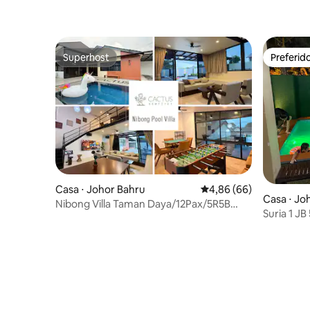
Superhost
Preferid
Superhost
Preferid
Casa ⋅ Johor Bahru
4,86 de uma avaliação 
4,86 (66)
Casa ⋅ Jo
Nibong Villa Taman Daya/12Pax/5R5B
Suria 1 JB
•Piscina •Karaokê