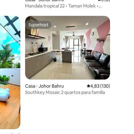
Mandala tropical 22 • Taman Molek •
Cidade de Johor Bahru
Superhost
Superhost
ções
Casa ⋅ Johor Bahru
4,83 de uma avaliação 
4,83 (130)
Southkey Mosaic 2 quartos para família