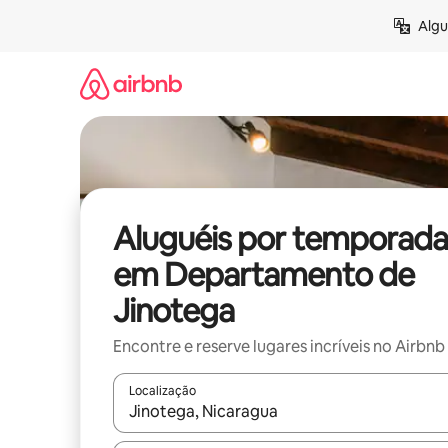
Pular
Algu
para
o
conteúdo
Aluguéis por temporada
em Departamento de
Jinotega
Encontre e reserve lugares incríveis no Airbnb
Localização
Quando os resultados estiverem disponíveis, expl