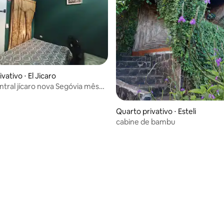
 média de 5, 8 avaliações
vativo ⋅ El Jicaro
ntral jícaro nova Segóvia mês
Quarto privativo ⋅ Esteli
cabine de bambu