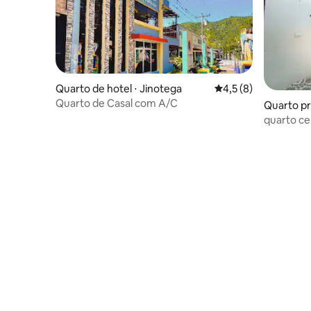
Quarto de hotel ⋅ Jinotega
4,5 de uma avaliação
4,5 (8)
Quarto de Casal com A/C
Quarto pri
quarto ce
ou dia