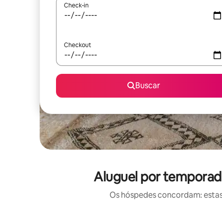
Check-in
Checkout
Buscar
Aluguel por temporad
Os hóspedes concordam: estas