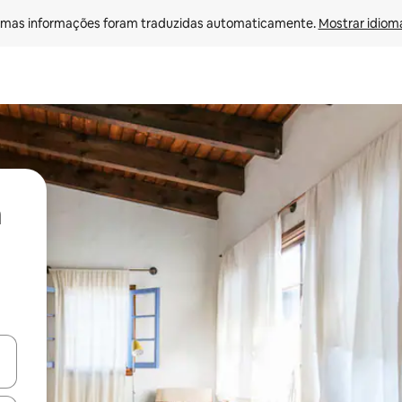
mas informações foram traduzidas automaticamente. 
Mostrar idioma
ore-os usando as seta para cima e para baixo do teclado ou tocando e