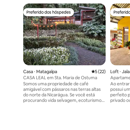
Preferido dos hóspedes
Preferid
Preferido dos hóspedes
Preferid
Casa ⋅ Matagalpa
5 de uma avaliação 
5 (22)
Loft ⋅ Jal
CASA LEAL em Sta. Maria de Ostuma
Apartamen
rodovia pr
Somos uma propriedade de café
Ao entrar
amigável com pássaros nas terras altas
possui um
do norte da Nicarágua. Se você está
perfeito 
procurando vida selvagem, ecoturismo,
privado o
passeando pela Ruta del Cafe ou
pois é um lugar
simplesmente relaxando em uma porta
oferece 
de entrada romântica muito privada,
equipado 
sabemos que você vai gostar da sua
embora, p
estadia. A casa está localizada no centro
aquecedor