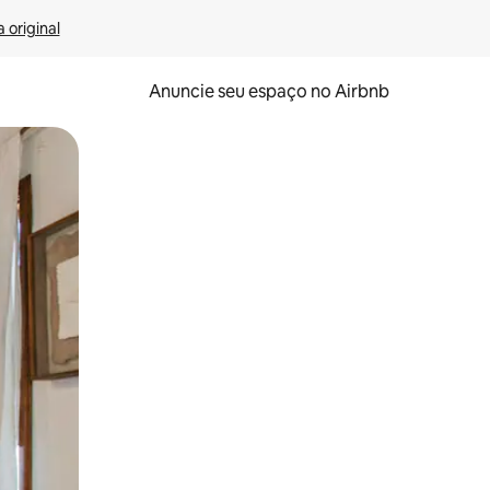
 original
Anuncie seu espaço no Airbnb
 deslizando o dedo na tela.