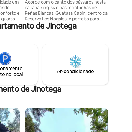
floresta
cidade em
Acorde com o canto dos pássaros nesta
 onde
cabana king-size nas montanhas de
conforto e
Peñas Blancas. Guatusa Cabin, dentro da
m quarto é
Reserva Los Nogales, é perfeito para
rtamento de Jinotega
 procura
casais ou viajantes individuais que
imista,
procuram paz e natureza. Desfrute de
uma cama king, banheiro privativo, Wi-Fi
banheiro
básico, terraço com vista, café da manhã
de
incluso e acesso a piscinas naturais e
 estar
cachoeiras. Passeios opcionais
mpacta
disponíveis. Localizado a 1,5 horas de
eto.
Matagalpa/Estelí. Relaxe na rede com
ionamento
conosco –
vista para as montanhas e a floresta.
Ar-condicionado
to no local
adeira.
mento de Jinotega