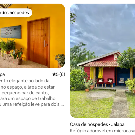
o dos hóspedes
o dos hóspedes
média de 5, 22 avaliações
apa
5 de uma avaliação média de 5, 6 avalia
5 (6)
to elegante ao lado da
incipal para Jalapa
 no espaço, a área de estar
 pequeno bar de canto,
para um espaço de trabalho
u uma refeição leve para dois,
 intimista. O apartamento
um banheiro totalmente
para sua conveniência,
Casa de hóspedes ⋅ Jalapa
or favor, note que não há
Refúgio adorável em microcas
 de chuveiro. Abrace o