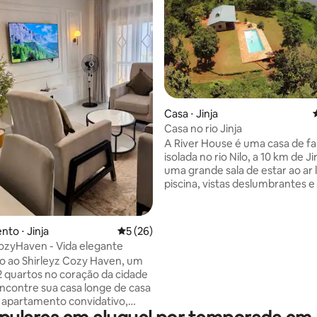
média de 5, 14 avaliações
Casa ⋅ Jinja
Casa no rio Jinja
A River House é uma casa de fa
isolada no rio Nilo, a 10 km de Jinja. P
uma grande sala de estar ao ar l
piscina, vistas deslumbrantes 
jardim repleto de pássaros e ma
casa pode acomodar até 6 adultos
também camas mais curtas par
to ⋅ Jinja
5 de uma avaliação média de 5, 26 avalia
5 (26)
crianças e 1 bebê. Por favor, e
ozyHaven - Vida elegante
consulta para grupos familiares
 ao Shirleyz Cozy Haven, um
Tratamentos de spa A casa é
 2 quartos no coração da cidade
complementada com acesso ao
 Encontre sua casa longe de casa
barqueiro pode ser organizado
apartamento convidativo,
observação de pássaros, pesca
o em uma área residencial ideal