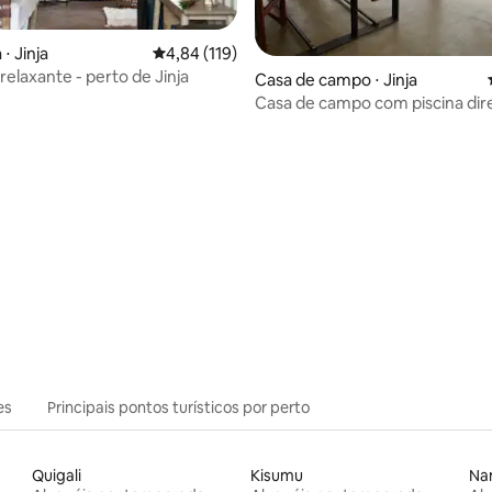
 média de 5, 5 avaliações
⋅ Jinja
4,84 de uma avaliação média de 5, 119 avalia
4,84 (119)
relaxante - perto de Jinja
Casa de campo ⋅ Jinja
Casa de campo com piscina di
no Nilo
es
Principais pontos turísticos por perto
Quigali
Kisumu
Nan