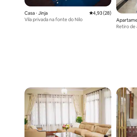
Casa ⋅ Jinja
4,93 de uma avaliação 
4,93 (28)
Vila privada na fonte do Nilo
Apartamen
Retiro de