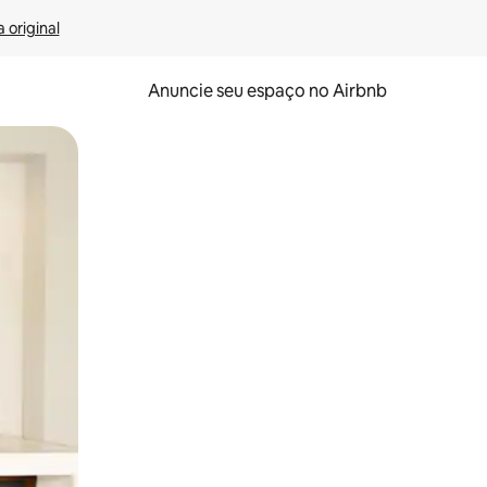
 original
Anuncie seu espaço no Airbnb
 deslizando o dedo na tela.