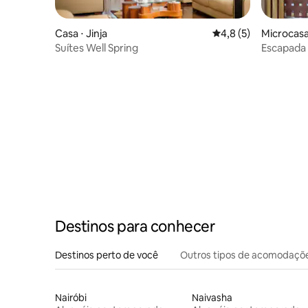
Casa ⋅ Jinja
4,8 de uma avaliação
4,8 (5)
Microcasa 
Suítes Well Spring
Escapada 
Destinos para conhecer
Destinos perto de você
Outros tipos de acomodaçõ
Nairóbi
Naivasha