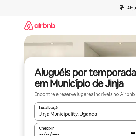
Pular
Algu
para
o
conteúdo
Aluguéis por temporada
em Município de Jinja
Encontre e reserve lugares incríveis no Airbnb
Localização
Quando os resultados estiverem disponíveis, expl
Check-in