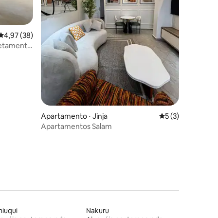
ções
4,97 de uma avaliação média de 5, 38 avaliações
4,97 (38)
retamente
Apartamento ⋅ Jinja
5 de uma avaliaçã
5 (3)
Apartamentos Salam
iuqui
Nakuru