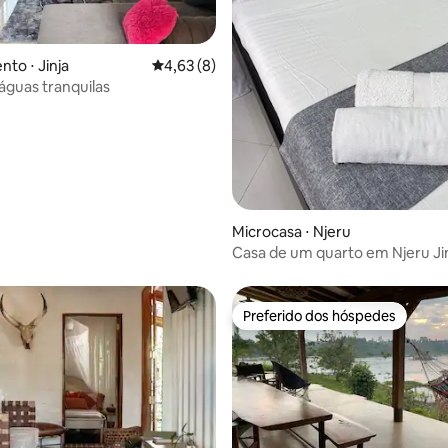
média de 5, 28 avaliações
to ⋅ Jinja
4,63 de uma avaliação média de 5, 8 avalia
4,63 (8)
 águas tranquilas
Microcasa ⋅ Njeru
Casa de um quarto em Njeru Ji
Preferido dos hóspedes
Preferido dos hóspedes