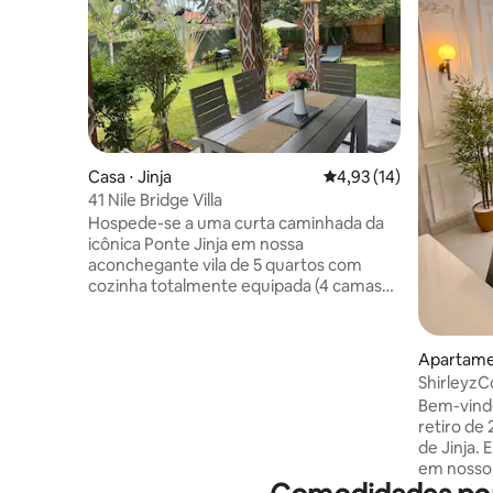
Casa ⋅ Jinja
4,93 de uma avaliação 
4,93 (14)
41 Nile Bridge Villa
Hospede-se a uma curta caminhada da
icônica Ponte Jinja em nossa
aconchegante vila de 5 quartos com
cozinha totalmente equipada (4 camas
queen size, 4 de solteiro). Uma pessoa da
limpeza em tempo integral está no local
e fica em acomodações privativas. O 5º
Apartamen
quarto fica fora da casa principal e tem
ShirleyzC
banheiro e cozinha compacta próprios —
Bem-vindo
perfeito para casais, idosos ou líderes de
retiro de
equipe que valorizam a privacidade
de Jinja.
extra, mas querem manter o contato.
em nosso 
Aproveite o pacote de boas-vindas do
localizad