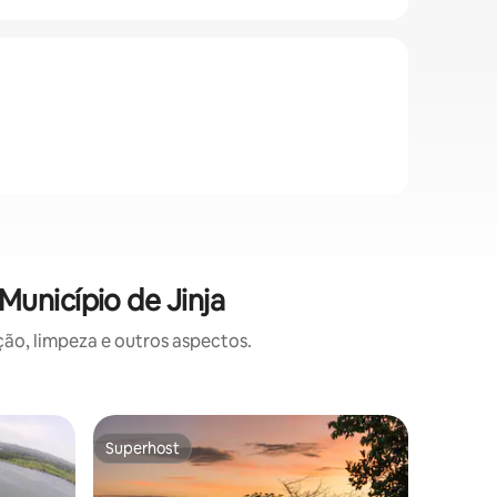
unicípio de Jinja
o, limpeza e outros aspectos.
Casa ⋅ Jin
Superhost
Prefe
Superhost
Entre o
Casa priv
Bem-vindo