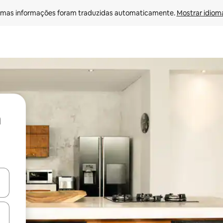
mas informações foram traduzidas automaticamente. 
Mostrar idioma
ore-os usando as seta para cima e para baixo do teclado ou tocando e