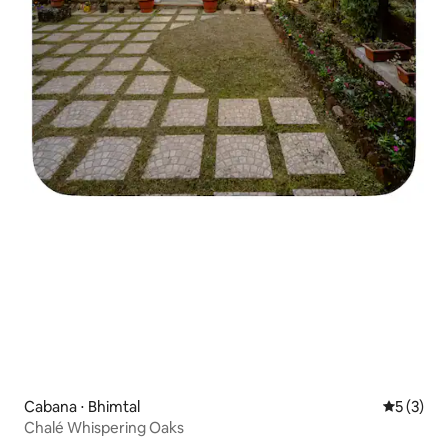
Cabana ⋅ Bhimtal
5 de uma 
5 (3)
Chalé Whispering Oaks