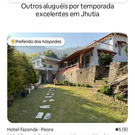
Outros aluguéis por temporada
excelentes em Jhutia
Preferido dos hóspedes
Entre os melhores preferidos dos hóspedes
Hotel-fazenda ⋅ Peora
5 de uma 
5 (9)