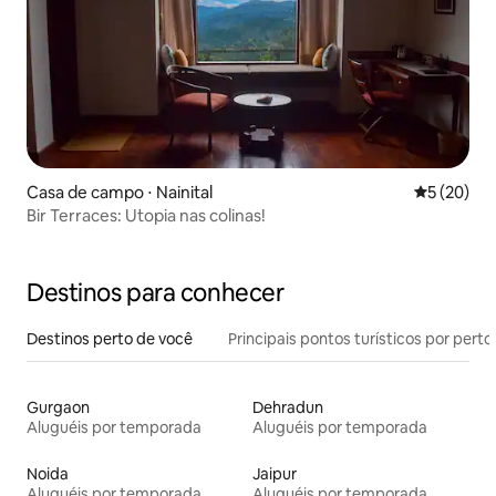
Casa de campo ⋅ Nainital
5 de uma a
5 (20)
Bir Terraces: Utopia nas colinas!
Destinos para conhecer
Destinos perto de você
Principais pontos turísticos por perto
Gurgaon
Dehradun
Aluguéis por temporada
Aluguéis por temporada
Noida
Jaipur
Aluguéis por temporada
Aluguéis por temporada