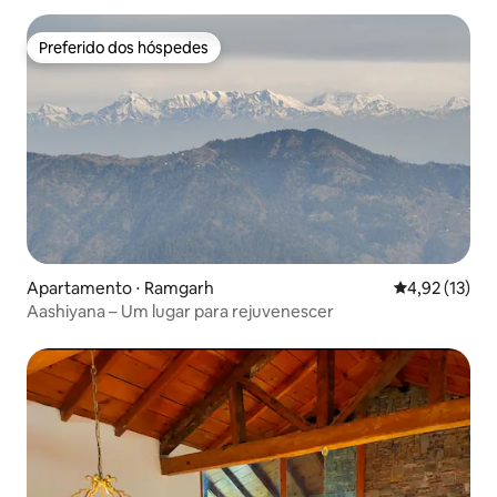
Preferido dos hóspedes
Preferido dos hóspedes
Apartamento ⋅ Ramgarh
4,92 de uma a
4,92 (13)
Aashiyana – Um lugar para rejuvenescer