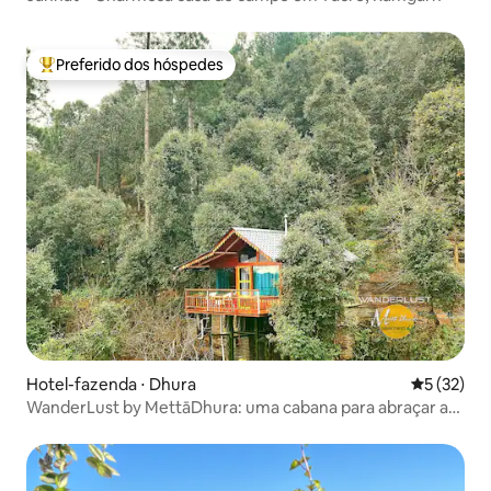
Preferido dos hóspedes
Entre os melhores preferidos dos hóspedes
Hotel-fazenda ⋅ Dhura
5 de uma a
5 (32)
WanderLust by MettāDhura: uma cabana para abraçar as
árvores