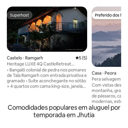
Superhost
Preferido dos hó
Superhost
Preferido dos hó
Castelo ⋅ Ramgarh
5 de uma avaliação média d
5 (5)
Heritage LUXE 4Q CastleRetreat
IAttic•Wi-Fi•AC•TV
• Bangalô colonial de pedra nos pomares
Casa ⋅ Peora
de Tala Ramgarh com entrada privativa e
Pera selvagem
gramado • Suíte aconchegante no sótão
Com vistas deslum
+ 4 quartos com cama king-size, janelas
montanha, grande 
com vista para o vale, aquecedores,
de pássaros, cam
água quente e interiores de pedra •
modernas, este lu
Balanço privativo no Sky Deck + sofá de 5
Comodidades populares em aluguel por
tranquilidade e le
lugares para chai ao nascer do sol, vistas
caminhar 10 minut
do pôr do sol e observação de estrelas •
temporada em Jhutia
Há uma subida de v
Cozinha + sala com Smart TV e poltrona
grandes janelas, 
reclinável para noites de cinema