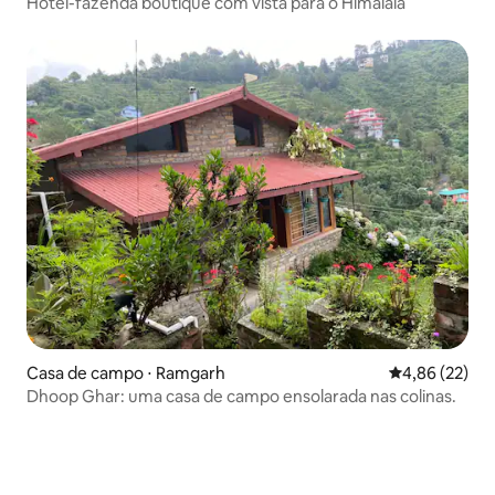
Hotel-fazenda boutique com vista para o Himalaia
Casa de campo ⋅ Ramgarh
4,86 de uma a
4,86 (22)
Dhoop Ghar: uma casa de campo ensolarada nas colinas.