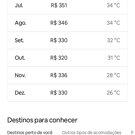
Jul.
R$ 351
34 °C
Ago.
R$ 346
34 °C
Set.
R$ 330
32 °C
Out.
R$ 320
31 °C
Nov.
R$ 336
28 °C
Dez.
R$ 330
26 °C
Destinos para conhecer
Destinos perto de você
Outros tipos de acomodações
Pr