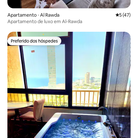
Apartamento ⋅ Al Rawda
5 de uma a
5 (47)
Apartamento de luxo em Al-Rawda
Preferido dos hóspedes
Preferido dos hóspedes