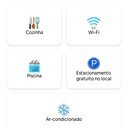
equipada, TVs int
THE VUE? • Vista panorâmica: fachadas
65 polegadas na s
de vidro amplas e de tirar o fôlego. Luxo
de 55 polegadas 
exclusivo: móveis sofisticados e
Netflix, Shahid e
acabamentos requintados garantem a
Inclui Internet 5
você os mais altos níveis de prestígio e
cápsulas gratuita
privacidade. Conforto completo: suítes
Cozinha
Wi-Fi
completas de hot
master luxuosas, tecnologias
por meio de um có
inteligentes e uma localização
Também está dispo
estratégica no coração do destino mais
coordenação de e
vibrante. THE VUE não é apenas um
possibilidade de
lugar para ficar, mas sim os detalhes de
luxo que você merece.
Estacionamento
Piscina
gratuito no local
Ar-condicionado