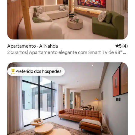
Apartamento ⋅ Al Nahda
5 de uma 
5 (4)
2 quartos| Apartamento elegante com Smart TV de 98" -
Cozinha completa
Preferido dos hóspedes
Entre os melhores preferidos dos hóspedes