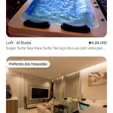
Loft ⋅ Al Shatia
4,84 de uma a
4,84 (49)
Suger Suite Sea View Suíte Terraço da Lua com vista para
o mar
Preferido dos hóspedes
Preferido dos hóspedes