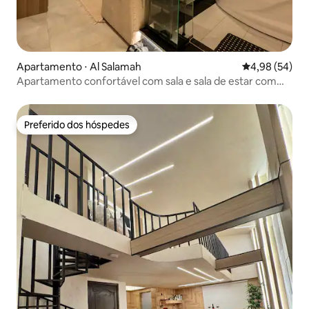
Apartamento ⋅ Al Salamah
4,98 de uma a
4,98 (54)
Apartamento confortável com sala e sala de estar com
jacuzzi - segurança
Preferido dos hóspedes
Preferido dos hóspedes