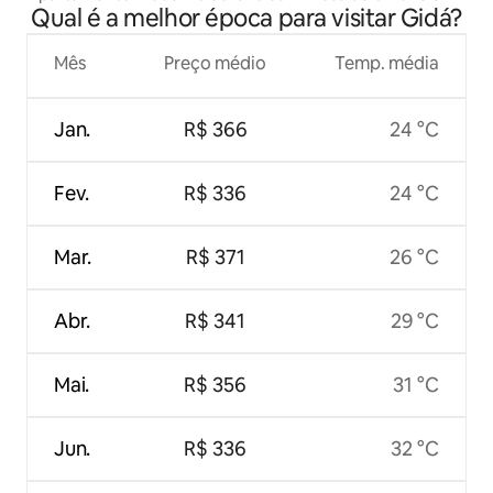
Qual é a melhor época para visitar Gidá?
quarto
Mês
Preço médio
Temp. média
Jan.
R$ 366
24 °C
Fev.
R$ 336
24 °C
Mar.
R$ 371
26 °C
Abr.
R$ 341
29 °C
Mai.
R$ 356
31 °C
Jun.
R$ 336
32 °C