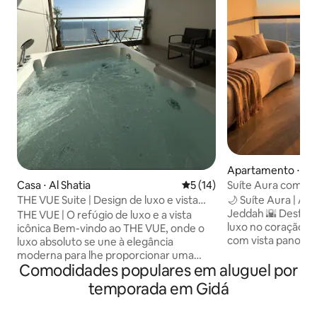
Apartamento ⋅ Al 
Suíte Aura com vis
Casa ⋅ Al Shatia
5 de uma avaliação média de
5 (14)
Damac
🌙 Suíte Aura | 
THE VUE Suite | Design de luxo e vista
Jeddah 🌇 Desfrute de uma estadia de
encantadora
THE VUE | O refúgio de luxo e a vista
luxo no coração d
icônica Bem-vindo ao THE VUE, onde o
com vista panorâm
luxo absoluto se une à elegância
suíte inclui uma ja
moderna para lhe proporcionar uma
pessoas com vista 
Comodidades populares em aluguel por
experiência de estadia excepcional
áreas de estar exc
acima das nuvens nas mais sofisticadas
temporada em Gidá
com uma cama de 
torres de Jidá, com os encantadores
sala de estar, um
designs da Versace. Por que escolher