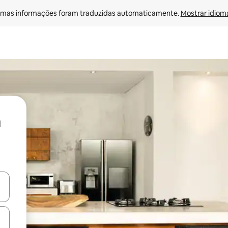
mas informações foram traduzidas automaticamente. 
Mostrar idioma
ore-os usando as seta para cima e para baixo do teclado ou tocando e