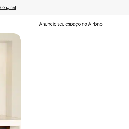
 original
Anuncie seu espaço no Airbnb
 deslizando o dedo na tela.