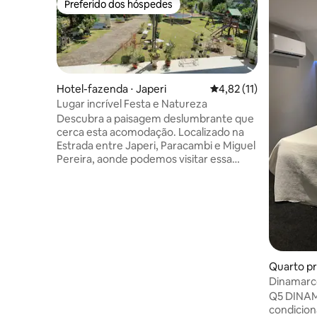
Preferido dos hóspedes
Preferido dos hóspedes
Hotel-fazenda ⋅ Japeri
4,82 de uma avaliação 
4,82 (11)
Lugar incrível Festa e Natureza
Descubra a paisagem deslumbrante que
cerca esta acomodação. Localizado na
Estrada entre Japeri, Paracambi e Miguel
Pereira, aonde podemos visitar essa
cidade maravilhosa com o Parque dos
Dinossauros e também subida do Pico da
Coragem com Vôos de Asa Delta e
parapente (aventuras), Sítio Paraíso
Santa Tereza que contem árvores
Frutíferas, um lugar incrível para a sua
Festa, Eventos e/ou Hospedagem
dependendo da criatividade do hospede.
Quarto pri
Podendo fazer Home Office por contar
Dinamarco
com internet e Wifi.
Q5 DINAM
condicion