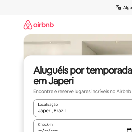
Pular
Algu
para
o
conteúdo
Aluguéis por temporada
em Japeri
Encontre e reserve lugares incríveis no Airbnb
Localização
Quando os resultados estiverem disponíveis, expl
Check-in