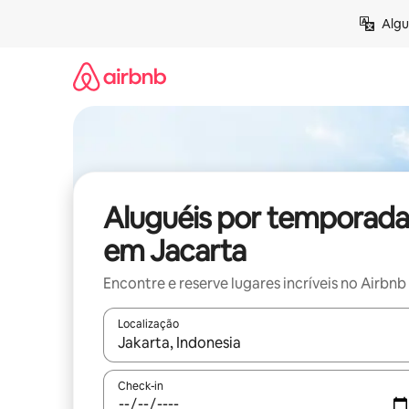
Pular
Algu
para
o
conteúdo
Aluguéis por temporada
em Jacarta
Encontre e reserve lugares incríveis no Airbnb
Localização
Quando os resultados estiverem disponíveis, expl
Check-in