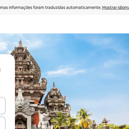
mas informações foram traduzidas automaticamente. 
Mostrar idioma
ore-os usando as seta para cima e para baixo do teclado ou tocando e