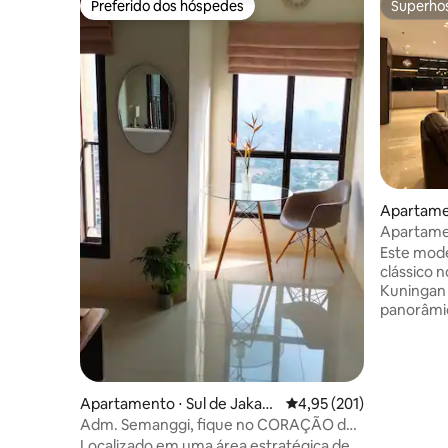
Preferido dos hóspedes
Superho
Preferido dos hóspedes
Superho
Apartame
tiabudi
Apartamen
elevador 
Este mod
clássico 
Kuningan 
panorâmi
mistura pe
Com decor
comodidad
localização
Apartamento ⋅ Sul de Jakart
4,95 de uma avaliação m
4,95 (201)
experiênc
a
hóspedes. Sempre que você ficar, 
Adm. Semanggi, fique no CORAÇÃO da
precisa p
CIDADE
Localizado em uma área estratégica de