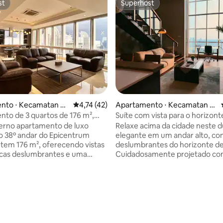
st
Superhost
st
Superhost
nto ⋅ Kecamatan Se
4,74 de uma avaliação média de 5, 42 avalia
4,74 (42)
Apartamento ⋅ Kecamatan S
erpong
to de 3 quartos de 176 m²,
Suíte com vista para o horizont
privativo
City
erno apartamento de luxo
Relaxe acima da cidade neste d
no 38º andar do Epicentrum
elegante em um andar alto, com
tem 176 m², oferecendo vistas
deslumbrantes do horizonte de
cas deslumbrantes e uma
Cuidadosamente projetado c
rfeita de elegância e estilo.
toque moderno e contemporân
ação sofisticada,
perfeito para viagens de negóci
es de alto nível e uma
em casa ou estadias mais longa
 privilegiada em Jacarta, uma
Localizado no coração de BSD Ci
édia de 5, 201 avaliações
ia inesquecível para todos os
poucos passos do TerasKota e 
você
do AEON Mall, The Breeze e IC
agar o depósito Rp. 1.000.000,-.
Desfrute de Wi-Fi de 50 Mbps, 