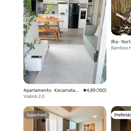
Ilha ⋅ No
Bamboo H
Apartamento ⋅ Kecamatan
4,89 de uma avaliação m
4,89 (100)
Tanah Abang
Viabnb 2.0
Superhost
Preferid
Superhost
Preferid