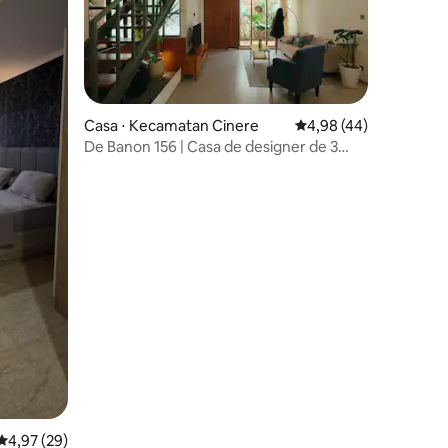
ções
Casa ⋅ Kecamatan Cinere
4,98 de uma avaliação
4,98 (44)
De Banon 156 | Casa de designer de 3
quartos em Cinere
4,97 de uma avaliação média de 5, 29 avaliações
4,97 (29)