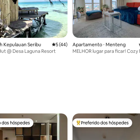
rth Kepulauan Seribu
5 de uma avaliação média de 5, 44 avalia
5 (44)
Apartamento ⋅ Menteng
ut @ Desa Laguna Resort
MELHOR lugar para ficar! Coz
Park Studio.
édia de 5, 100 avaliações
o dos hóspedes
Preferido dos hóspedes
o dos hóspedes
Entre os melhores preferidos d