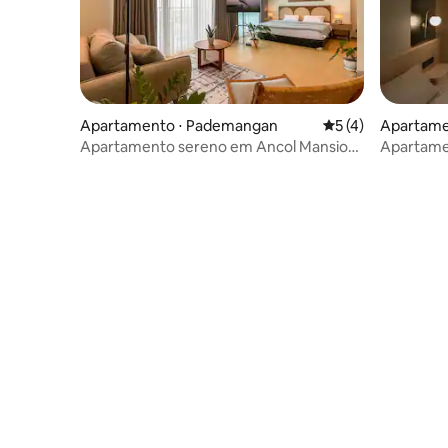
Apartamento ⋅ Pademangan
5 de uma avaliação
5 (4)
Apartame
etiabudi
Apartamento sereno em Ancol Mansion
Apartame
Pademangan JKT
cidade e