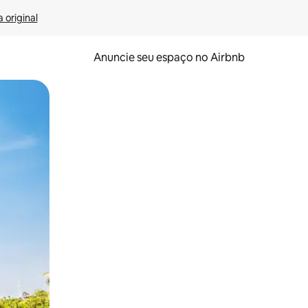
 original
Anuncie seu espaço no Airbnb
 deslizando o dedo na tela.