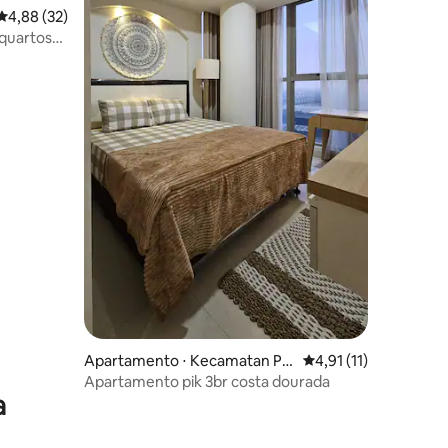
4,88 de uma avaliação média de 5, 32 avaliações
4,88 (32)
quartos
ções
Apartamento ⋅ Kecamatan Pe
4,91 de uma avaliação
4,91 (11)
njaringan
Apartamento pik 3br costa dourada
a