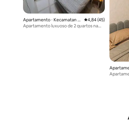
Apartamento ⋅ Kecamatan P
4,84 de uma avaliação 
4,84 (45)
enjaringan
Apartamento luxuoso de 2 quartos na
Gold Coast PIK Penjaringan
Apartame
njaringan
Apartame
Tóquio Ri