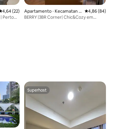
ções
4,64 de uma avaliação média de 5, 22 avaliações
4,64 (22)
Apartamento ⋅ Kecamatan K
4,86 de uma avaliação 
4,86 (84)
elapa Dua
| Perto
BERRY |3BR Corner| Chic&Cozy em
MTown Gading Serpong
Superhost
Superhost