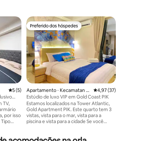
Condomín
Preferido dos hóspedes
Prefe
Preferido dos hóspedes
Entre o
res
Lush Lake
Aeroport
Um apart
de 1 quar
varanda n
ideal à b
Convenie
minutos d
Sunset Av
Saia e vo
do Ciffes
5 de uma avaliação média de 5, 5 avaliações
5 (5)
Apartamento ⋅ Kecamatan P
4,97 de uma avaliação
4,97 (37)
com muit
enjaringan
supermer
lusivo
Estúdio de luxo VIP em Gold Coast PIK
ções
Nossa un
m TV,
Estamos localizados na Tower Atlantic,
espaço lu
armário
Gold Apartment PIK. Este quarto tem 3
hóspedes
, por isso
vistas, vista para o mar, vista para a
Wi-Fi grat
 Tipo
piscina e vista para a cidade Se você
mar
estiver procurando uma estadia longa,
cio, como
nosso espaço é adequado porque: 1.
 de acomodações na orla
rônicos,
Você pode cozinhar 2. Muito limpo e