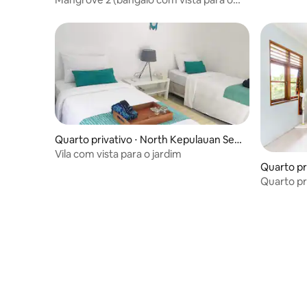
mar)
Quarto privativo ⋅ North Kepulauan Seri
bu
Vila com vista para o jardim
Quarto pri
Quarto pr