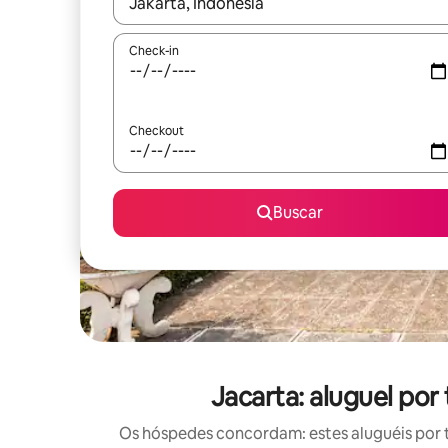
Quando os resultados estiverem disponíveis, expl
Check-in
Checkout
Buscar
Jacarta: aluguel po
Os hóspedes concordam: estes aluguéis por 