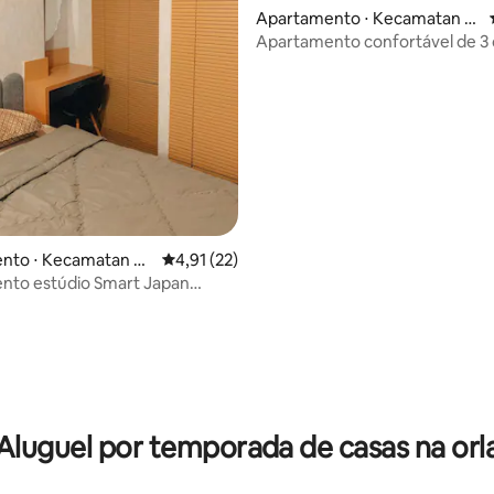
Apartamento ⋅ Kecamatan P
agedangan
Apartamento confortável de 3 
ao lado do AEON Mall BSD City
média de 5, 45 avaliações
nto ⋅ Kecamatan Pe
4,91 de uma avaliação média de 5, 22 avalia
4,91 (22)
nto estúdio Smart Japan
verside Pik2
Aluguel por temporada de casas na orl