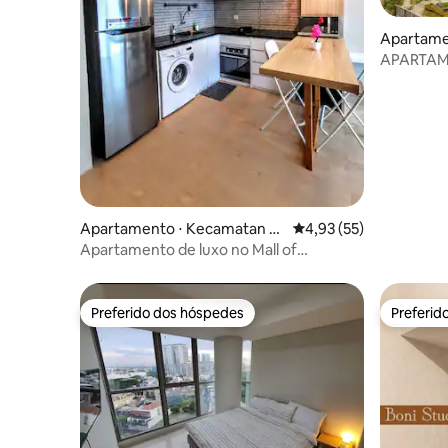
Apartame
enjaringa
APARTAM
ESTÚDIO 
Apartamento ⋅ Kecamatan K
4,93 de uma avaliação 
4,93 (55)
elapa Gading
Apartamento de luxo no Mall of
Indonesia (MOI)
Preferido dos hóspedes
Preferid
Preferido dos hóspedes
Preferid