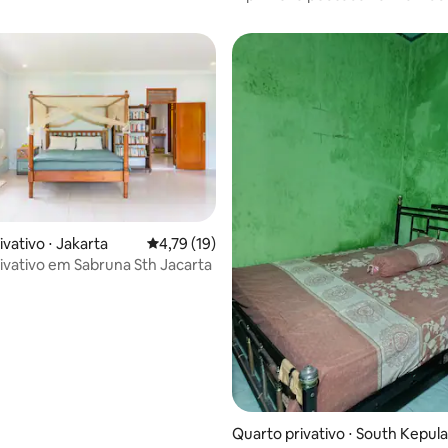
vativo ⋅ Jakarta
4,79 de uma avaliação média de 5, 19 avalia
4,79 (19)
ivativo em Sabruna Sth Jacarta
Quarto privativo ⋅ South Kepul