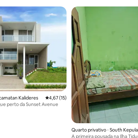
camatan Kalideres
4,67 de uma avaliação média de 5, 15 avalia
4,67 (15)
ique perto da Sunset Avenue
Quarto privativo ⋅ South Kepul
an Seribu
A primeira pousada na Ilha Tid