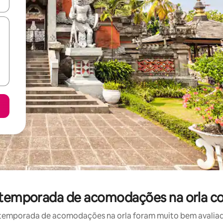
ore-os usando as seta para cima e para baixo do teclado ou tocando e
r temporada de acomodações na orla c
temporada de acomodações na orla foram muito bem avaliados