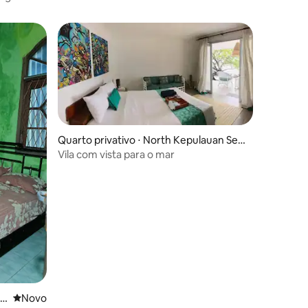
Quarto privativo ⋅ North Kepulauan Seri
bu
Vila com vista para o mar
ções
au
Novo lugar para ficar
Novo