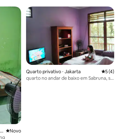
Quarto privativo ⋅ Jakarta
5 de uma avaliaçã
5 (4)
quarto no andar de baixo em Sabruna, sul
de Jacarta
ções
au
Novo lugar para ficar
Novo
ung