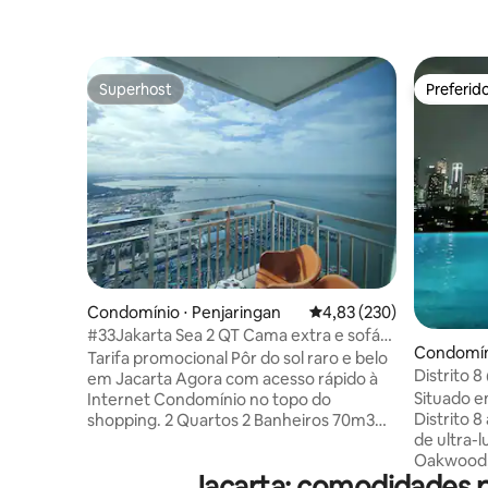
Superhost
Preferid
Superhost
Preferid
Condomínio ⋅ Penjaringan
4,83 de uma avaliação m
4,83 (230)
#33Jakarta Sea 2 QT Cama extra e sofá-
Condomín
cama Internet rápida
Tarifa promocional Pôr do sol raro e belo
bayoran 
Distrito 8
em Jacarta Agora com acesso rápido à
Conectad
Situado e
Internet Condomínio no topo do
Distrito 
shopping. 2 Quartos 2 Banheiros 70m3
de ultra-
Sala de estar com vista para o mar, vista
Oakwood, 
para o barco dos pescadores e vista para
Jacarta: comodidades p
de prestí
o solo. Geladeira, micro-ondas, secador