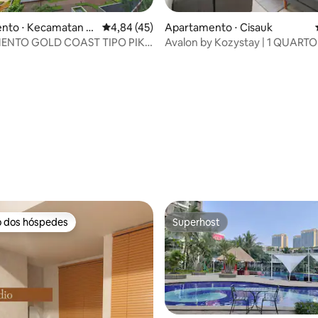
nto ⋅ Kecamatan P
4,84 de uma avaliação média de 5, 45 avalia
4,84 (45)
Apartamento ⋅ Cisauk
n
ENTO GOLD COAST TIPO PIK
Avalon by Kozystay | 1 QUARTO 
- ATLÂNTICO
do AEON Mall | BSD
média de 5, 55 avaliações
o dos hóspedes
Superhost
o dos hóspedes
Superhost