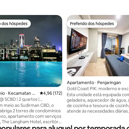
o dos hóspedes
Preferido dos hóspedes
o dos hóspedes
Preferido dos hóspedes
édia de 5, 230 avaliações
Apartamento ⋅ Penjaringan
Gold Coast PIK: moderno e exc
io ⋅ Kecamatan Ke
4,96 de uma avaliação média de 5, 172 avalia
4,96 (172)
com vista para o mar
Esta unidade está equipada co
Baru
 @ SCBD | 2 quartos |
geladeira, aquecedor de água, 
o a Ashta
m meio ao Sudirman CBD, o
de cozinha e tesoura de cozinha
8 abriga 2 torres de condomínios
atende às necessidades diárias.
luxo, apartamento com serviços
estúdio com bela vista para o 
The Langham Hotel, escritório
instalações completas no edifí
opulares para aluguel por temporada
gio e o shopping super moderno
segurança 24 horas, caixas elet