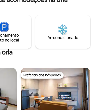
 basquete,
higiênico. Trocamos toda a cobertura,
e corrida,
aspiramos, esfregamos o chão com água
quente e desinfetante. 3. Melhor vista c/
Rs Tzu
Vista para o mar e Vista para a piscina 4.
e Mall-By
15 minutos de carro até o Aeroporto 5. 3
Aeroporto
minutos a pé do mercado fresco - 我们欢
迎您 - Nós lhe damos as boas-vindas - 우
ionamento
리는 당신을 환영합니다 - ようこそ
Ar-condicionado
to no local
 orla
Preferido dos hóspedes
Preferido dos hóspedes