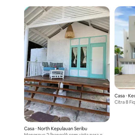
Casa ⋅ Ke
Citra 8 F
Casa ⋅ North Kepulauan Seribu
Mangrove 2 (bangalô com vista para o