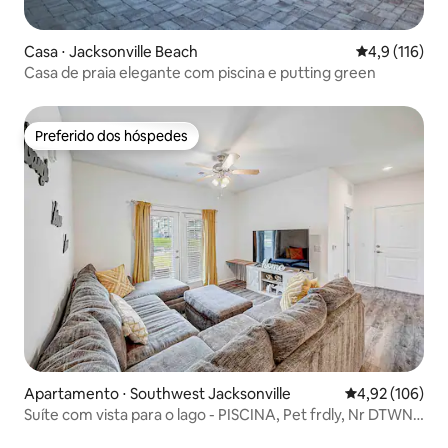
Casa ⋅ Jacksonville Beach
4,9 de uma av
4,9 (116)
Casa de praia elegante com piscina e putting green
Preferido dos hóspedes
Preferido dos hóspedes
Apartamento ⋅ Southwest Jacksonville
4,92 de uma av
4,92 (106)
Suíte com vista para o lago - PISCINA, Pet frdly, Nr DTWN
NasJax