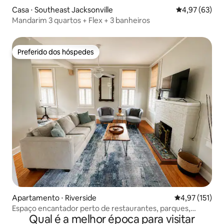
Casa ⋅ Southeast Jacksonville
4,97 de uma a
4,97 (63)
Mandarim 3 quartos + Flex + 3 banheiros
Preferido dos hóspedes
Preferido dos hóspedes
Apartamento ⋅ Riverside
4,97 de uma av
4,97 (151)
Espaço encantador perto de restaurantes, parques,
Qual é a melhor época para visitar
entretenimento