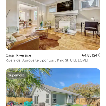
Casa ⋅ Riverside
4,83 de uma av
4,83 (247)
Riverside! Aproveite 5 pontos E King St. U'LL LOVE!
Superhost
Superhost