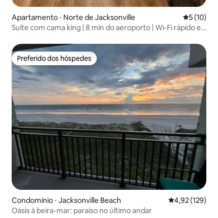
Apartamento ⋅ Norte de Jacksonville
5 de uma a
5 (10)
Suíte com cama king | 8 min do aeroporto | Wi-Fi rápido e
academia
Preferido dos hóspedes
Preferido dos hóspedes
Condomínio ⋅ Jacksonville Beach
4,92 de uma av
4,92 (129)
Oásis à beira-mar: paraíso no último andar