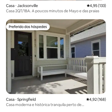
Casa ⋅ Jacksonville
4,95 de uma av
4,95 (133)
Casa 2QT/1BA. A poucos minutos de Mayo e das praias
Preferido dos hóspedes
Preferido dos hóspedes
Casa ⋅ Springfield
4,92 de uma av
4,92 (168)
Casa moderna e histórica tranquila perto de
Arenas|Quintal|R&R