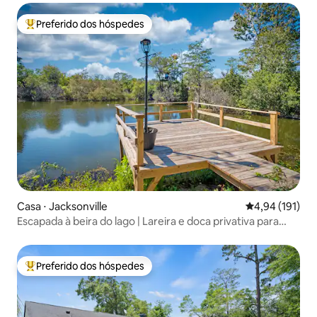
Preferido dos hóspedes
Entre os melhores preferidos dos hóspedes
Casa ⋅ Jacksonville
4,94 de uma av
4,94 (191)
Escapada à beira do lago | Lareira e doca privativa para
pesca
Preferido dos hóspedes
Entre os melhores preferidos dos hóspedes