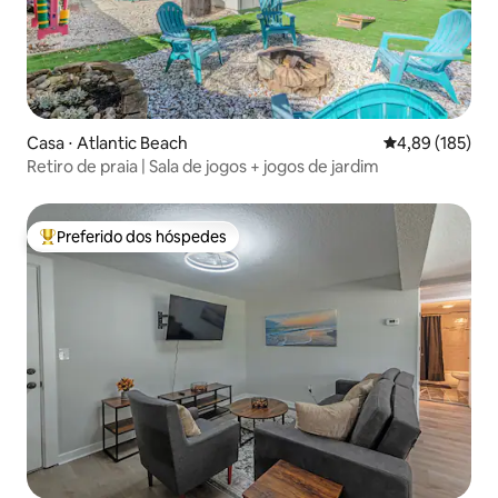
Casa ⋅ Atlantic Beach
4,89 de uma av
4,89 (185)
Retiro de praia | Sala de jogos + jogos de jardim
Preferido dos hóspedes
Entre os melhores preferidos dos hóspedes