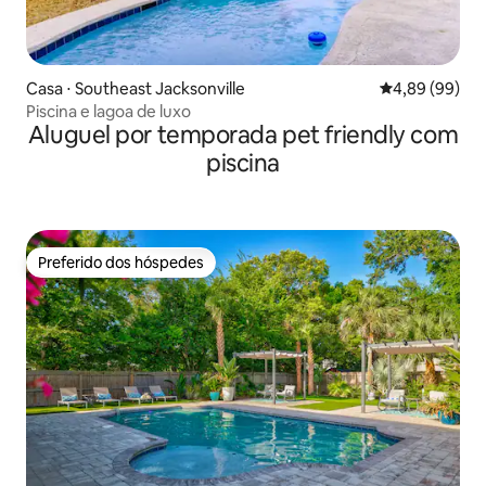
Casa ⋅ Southeast Jacksonville
4,89 de uma av
4,89 (99)
Piscina e lagoa de luxo
Aluguel por temporada pet friendly com
piscina
Preferido dos hóspedes
Preferido dos hóspedes