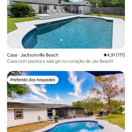
Casa ⋅ Jacksonville Beach
4,91 de uma av
4,91 (171)
Casa com piscina e sala gio no coração de Jax Beach!
Preferido dos hóspedes
Preferido dos hóspedes