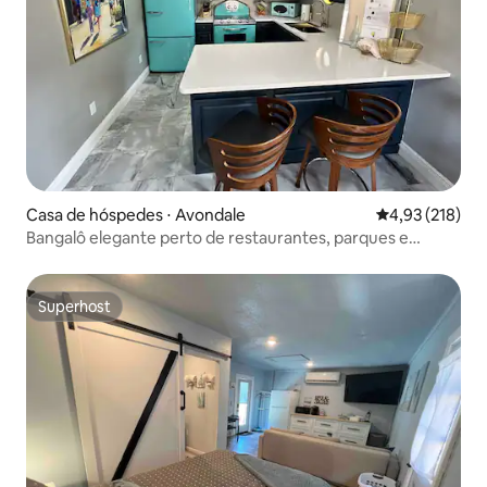
Casa de hóspedes ⋅ Avondale
4,93 de uma av
4,93 (218)
Bangalô elegante perto de restaurantes, parques e
entretenimento
Superhost
Superhost