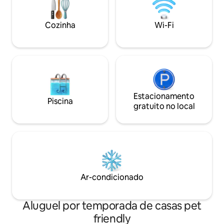
mediante solicita
distância de carro até as praias e o
válida.
centro da cidade. O local perfeito para
Cozinha
Wi-Fi
relaxar e se divertir — reserve sua
estadia hoje!
Estacionamento
Piscina
gratuito no local
Ar-condicionado
Aluguel por temporada de casas pet
friendly