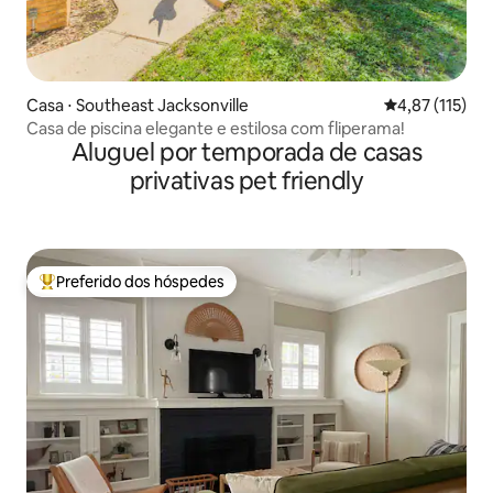
Casa ⋅ Southeast Jacksonville
4,87 de uma av
4,87 (115)
Casa de piscina elegante e estilosa com fliperama!
Aluguel por temporada de casas
privativas pet friendly
Preferido dos hóspedes
Entre os melhores preferidos dos hóspedes