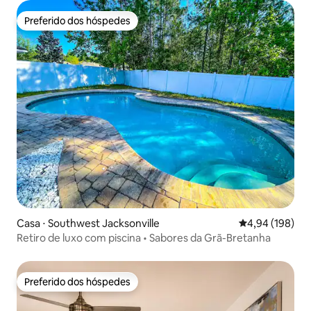
Preferido dos hóspedes
Preferido dos hóspedes
Casa ⋅ Southwest Jacksonville
4,94 de uma av
4,94 (198)
Retiro de luxo com piscina • Sabores da Grã-Bretanha
Preferido dos hóspedes
Preferido dos hóspedes