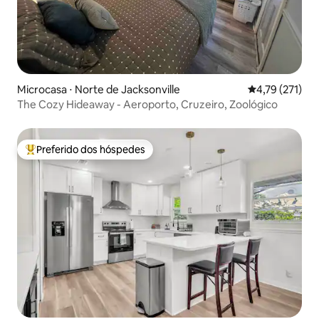
Microcasa ⋅ Norte de Jacksonville
4,79 de uma av
4,79 (271)
The Cozy Hideaway - Aeroporto, Cruzeiro, Zoológico
Preferido dos hóspedes
Entre os melhores preferidos dos hóspedes