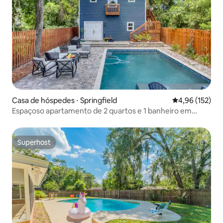
Casa de hóspedes ⋅ Springfield
4,96 de uma av
4,96 (152)
Espaçoso apartamento de 2 quartos e 1 banheiro em
bairro histórico - NADA de festas
Superhost
Superhost