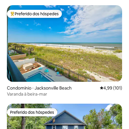
Preferido dos hóspedes
Entre os melhores preferidos dos hóspedes
Condomínio ⋅ Jacksonville Beach
4,99 de uma av
4,99 (101)
Varanda à beira-mar
Preferido dos hóspedes
Preferido dos hóspedes