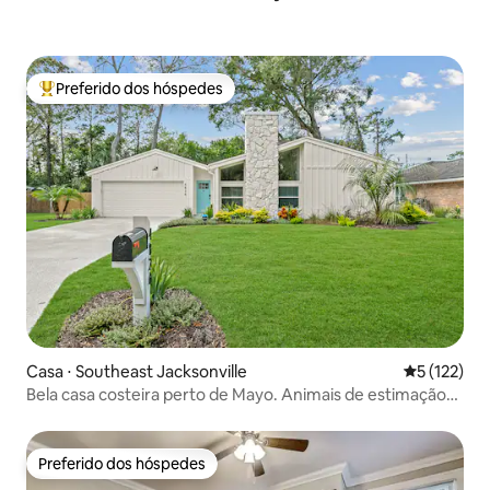
Preferido dos hóspedes
Entre os melhores preferidos dos hóspedes
Casa ⋅ Southeast Jacksonville
5 de uma av
5 (122)
Bela casa costeira perto de Mayo. Animais de estimação
são bem-vindos!
Preferido dos hóspedes
Preferido dos hóspedes