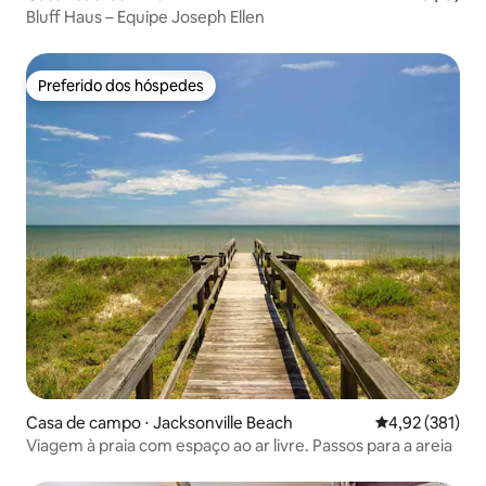
Bluff Haus – Equipe Joseph Ellen
Preferido dos hóspedes
Preferido dos hóspedes
Casa de campo ⋅ Jacksonville Beach
4,92 de uma av
4,92 (381)
Viagem à praia com espaço ao ar livre. Passos para a areia