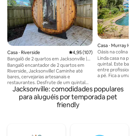
Casa ⋅ Murray Hill
Oásis na colina
Casa ⋅ Riverside
4,95 de uma avaliação média de 
4,95 (107)
Linda casa na pisci
Bangalô de 2 quartos em Jacksonville |
quintal. Este bairr
Sauna e cães
Bangalô encantador de 2 quartos em
entre profissionais
Riverside, Jacksonville! Caminhe até
a pé. Fica a uma 
bares, cervejarias artesanais e
muitos restaurant
restaurantes. Desfrute de um quintal
entretenimento. Esta casa inclui uma
Jacksonville: comodidades populares
privativo cercado com uma sauna de
piscina de água s
barril de madeira. Acorde com o sol da
para aluguéis por temporada pet
de sinuca, enorme 
manhã através das grandes janelas do
friendly
e churrasqueira em
quarto. Aceita cães com um parque e
acampamento. Desfrute deste oásis,
bar de cães nas proximidades para os
cercado por paisag
filhotes brincarem enquanto você toma
Temos o prazer d
uma bebida. Inclui uma configuração de
desconto militar/d
trabalho em casa com internet rápida e
por dia até US $ 1
uma mesa no quarto principal. Curta