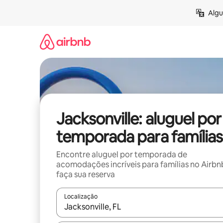
Pular
Algu
para
o
conteúdo
Jacksonville: aluguel por
temporada para famílias
Encontre aluguel por temporada de
acomodações incríveis para famílias no Airbn
faça sua reserva
Localização
Quando os resultados estiverem disponíveis, expl