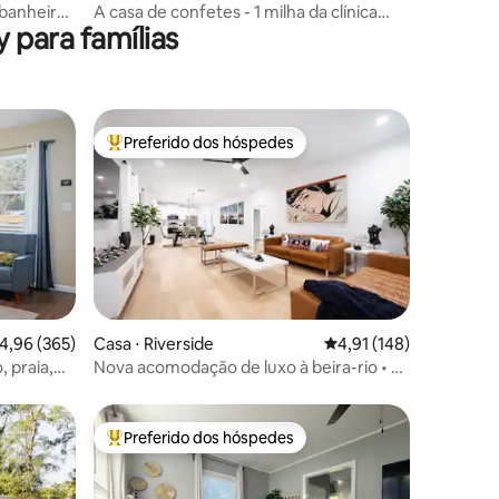
e
 banheira
A casa de confetes - 1 milha da clínica
 para famílias
Mayo!
Preferido dos hóspedes
os hóspedes
Entre os melhores preferidos dos hóspedes
ções
,96 de uma avaliação média de 5, 365 avaliações
4,96 (365)
Casa ⋅ Riverside
4,91 de uma avaliação 
4,91 (148)
 praia,
Nova acomodação de luxo à beira-rio • A
estimação
poucos passos de restaurantes •
Acomoda 6 pessoas
Preferido dos hóspedes
Entre os melhores preferidos dos hóspedes