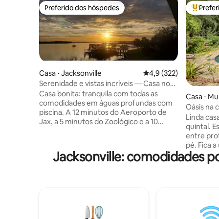
Preferido dos hóspedes
Prefe
Preferido dos hóspedes
Entre os
Casa ⋅ Jacksonville
4,9 de uma avaliação m
4,9 (322)
Serenidade e vistas incríveis — Casa no
rio com piscina
Casa bonita: tranquila com todas as
Casa ⋅ Mur
comodidades em águas profundas com
Oásis na c
piscina. A 12 minutos do Aeroporto de
Linda casa
Jax, a 5 minutos do Zoológico e a 10
quintal. E
minutos dos Portos de Cruzeiros. As
entre prof
praias de Jax estão a uma curta distância
pé. Fica 
de carro. Centro, Estádio, Arena etc. 10
Jacksonville: comodidades p
muitos re
min Relaxe no convés ou sente-se ao
entretenimento. Esta
lado da piscina enquanto assiste ao
piscina d
nascer/pôr do sol. Traga seus caiaques e
de sinuca,
reme pelo rio até o zoológico, ou
churrasqu
encontre dentes de tubarão nas ilhas do
Desfrute 
rio. Pesque fora do cais e pegue alguns
paisagism
dos melhores da Flórida: vermelhos,