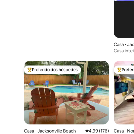
Casa ⋅ Jac
Casa inte
jacuzzi
Preferido dos hóspedes
Prefe
Entre os melhores preferidos dos hóspedes
Entre os
Casa ⋅ Jacksonville Beach
4,99 de uma avaliação m
4,99 (176)
Casa ⋅ No