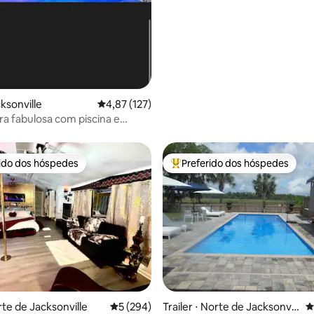
ksonville
4,87 de uma avaliação média de 5, 127 avalia
4,87 (127)
ira fabulosa com piscina e
rido dos hóspedes
Preferido dos hóspedes
 melhores preferidos dos hóspedes
Entre os melhores preferidos d
édia de 5, 176 avaliações
rte de Jacksonville
5 de uma avaliação média de 5, 294 avalia
5 (294)
Trailer ⋅ Norte de Jacksonvill
4