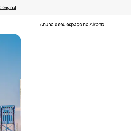
 original
Anuncie seu espaço no Airbnb
 deslizando o dedo na tela.