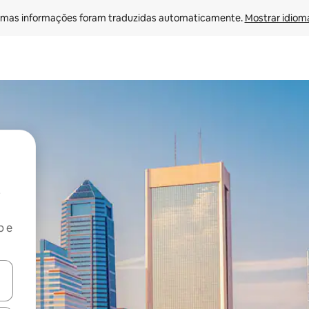
mas informações foram traduzidas automaticamente. 
Mostrar idioma
b e
ore-os usando as seta para cima e para baixo do teclado ou tocando e