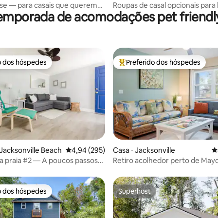
e
se — para casais que querem
Roupas de casal opcionais para
emporada de acomodações pet friendly
elaxar e se reconectar
de hidromassagem
o dos hóspedes
Preferido dos hóspedes
o dos hóspedes
Entre os melhores preferidos d
édia de 5, 671 avaliações
 Jacksonville Beach
4,94 de uma avaliação média de 5, 295 avalia
4,94 (295)
Casa ⋅ Jacksonville
4
a praia #2 — A poucos passos
Retiro acolhedor perto de Mayo,
quintal que aceita animais de 
o dos hóspedes
Superhost
o dos hóspedes
Superhost