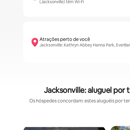
(Jacksonville) têm Wi-Fi
Atrações perto de você
Jacksonville: Kathryn Abbey Hanna Park, EverBa
Jacksonville: aluguel po
Os hóspedes concordam: estes aluguéis por te