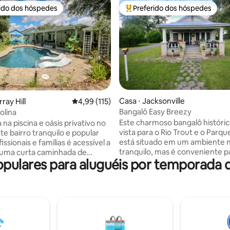
rido dos hóspedes
Preferido dos hóspedes
 melhores preferidos dos hóspedes
Entre os melhores preferidos d
édia de 5, 322 avaliações
Casa ⋅ Jacksonville
ray Hill
4,99 de uma avaliação média de 5, 115 avalia
4,99 (115)
Bangalô Easy Breezy
olina
Este charmoso bangalô históri
 na piscina e oásis privativo no
vista para o Rio Trout e o Parque
ste bairro tranquilo e popular
está situado em um ambiente n
issionais e famílias é acessível a
tranquilo, mas é conveniente pa
a uma curta caminhada de
opulares para aluguéis por temporada 
o Aeroporto Internacional de
staurantes, bares e
Jacksonville, o Terminal de Cru
 casa inclui uma
JAXPORT, o Estádio EverBank (l
e água salgada aquecida*, mesa
Jacksonville Jaguars), o VyStar 
 enorme lanai coberto, lareira e
o Anfiteatro Dailey 's Place e o
eira em estilo acampamento.
de Jacksonville. Os proprietári
deste oásis, cercado por
nas proximidades e estão dispo
o tropical e lagoa. Temos o
para recebê-lo e ajudá-lo. Um 