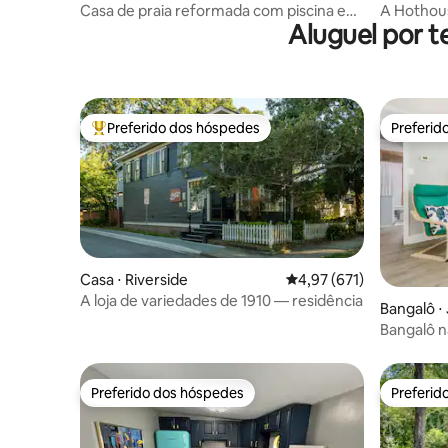
Casa de praia reformada com piscina e
A Hothou
Aluguel por t
oásis ao ar livre
brincar, r
Preferido dos hóspedes
Preferid
Entre os melhores preferidos dos hóspedes
Preferid
Casa ⋅ Riverside
4,97 de uma avaliação m
4,97 (671)
A loja de variedades de 1910 — residência
Bangalô ⋅
Bangalô n
da praia
Preferido dos hóspedes
Preferid
Preferido dos hóspedes
Preferid