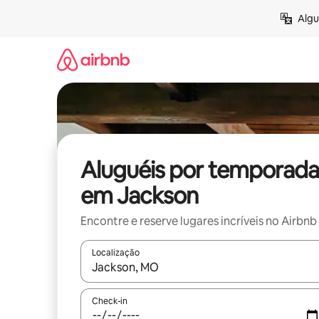
Pular
Algu
para
o
conteúdo
Aluguéis por temporada
em Jackson
Encontre e reserve lugares incríveis no Airbnb
Localização
Quando os resultados estiverem disponíveis, expl
Check-in