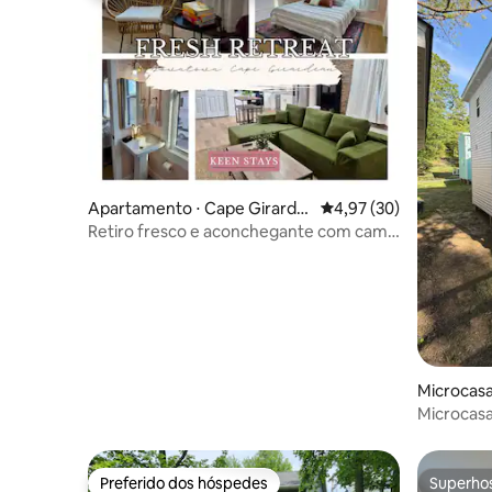
Apartamento ⋅ Cape Girarde
4,97 de uma avaliação 
4,97 (30)
au
Retiro fresco e aconchegante com cama
king · Por KeenStays
Microcasa
Microcasa
Preferido dos hóspedes
Superho