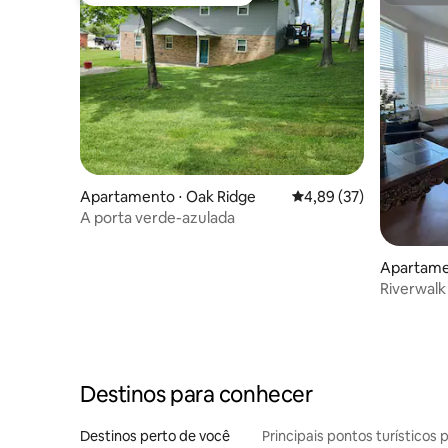
Preferido dos hóspedes
Superho
Apartamento ⋅ Oak Ridge
4,89 de uma avaliação 
4,89 (37)
A porta verde-azulada
Apartame
Riverwalk 
Destinos para conhecer
Destinos perto de você
Principais pontos turísticos 