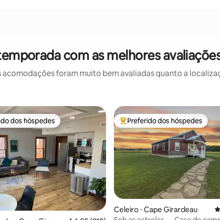
 temporada com as melhores avaliaçõe
 acomodações foram muito bem avaliadas quanto a localizaçã
rido dos hóspedes
Preferido dos hóspedes
 melhores preferidos dos hóspedes
Entre os melhores preferidos d
Celeiro ⋅ Cape Girardeau
4
Sob as estrelas — Casa de cam