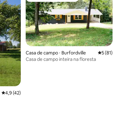
Preferido dos hóspedes
Casa de campo ⋅ Burfordville
5 de uma avaliação
5 (81)
Casa de campo inteira na floresta
ções
4,9 de uma avaliação média de 5, 42 avaliações
4,9 (42)