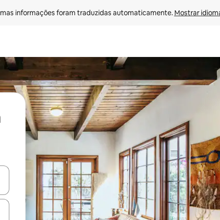
mas informações foram traduzidas automaticamente. 
Mostrar idioma
ore-os usando as seta para cima e para baixo do teclado ou tocando e