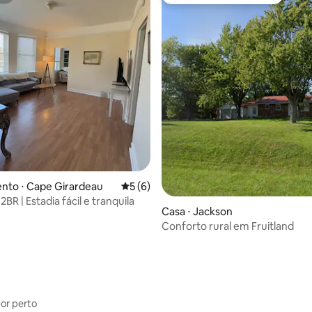
st
Preferido dos hóspedes
média de 5, 37 avaliações
nto ⋅ Cape Girardeau
5 de uma avaliação média de 5, 6 avalia
5 (6)
2BR | Estadia fácil e tranquila
Casa ⋅ Jackson
Conforto rural em Fruitland
por perto