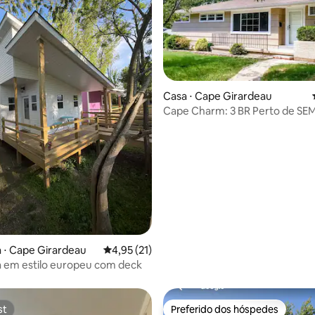
Casa ⋅ Cape Girardeau
Cape Charm: 3 BR Perto de SE
Mercy! LIMPO!
média de 5, 30 avaliações
 ⋅ Cape Girardeau
4,95 de uma avaliação média de 5, 21 avalia
4,95 (21)
 em estilo europeu com deck
st
Preferido dos hóspedes