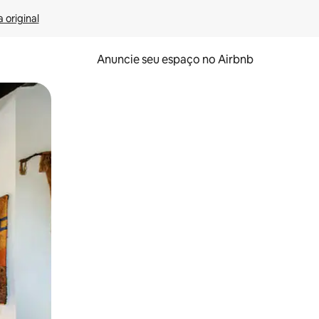
 original
Anuncie seu espaço no Airbnb
 deslizando o dedo na tela.