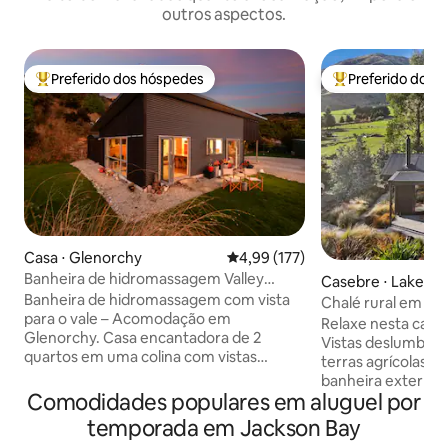
outros aspectos.
Preferido dos hóspedes
Preferido dos 
Entre os melhores preferidos dos hóspedes
Entre os melhore
Casa ⋅ Glenorchy
4,99 de uma avaliação média de 
4,99 (177)
Banheira de hidromassagem Valley
Casebre ⋅ Lake H
Views - mergulhe nas estrelas
Banheira de hidromassagem com vista
Chalé rural em Ha
para o vale – Acomodação em
montanha
Relaxe nesta caba
Glenorchy. Casa encantadora de 2
Vistas deslumbra
quartos em uma colina com vistas
terras agrícolas a
deslumbrantes para o vale e para a
banheira externa. 
montanha. Mergulhe sob as estrelas no
Comodidades populares em aluguel por
caminhadas e cicl
spa elétrico/banheira de
Passeios de barco
temporada em Jackson Bay
hidromassagem. Desfrute de um
Cardrona e Treble