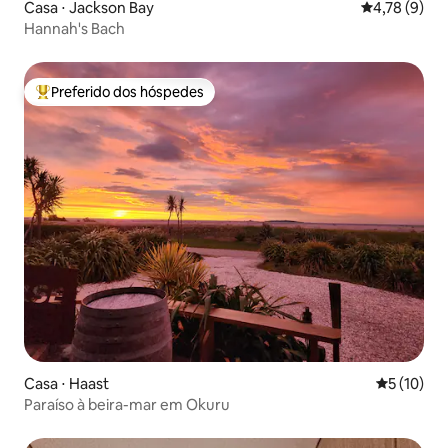
Casa ⋅ Jackson Bay
4,78 de uma 
4,78 (9)
Hannah's Bach
Preferido dos hóspedes
Entre os melhores preferidos dos hóspedes
Casa ⋅ Haast
5 de uma a
5 (10)
Paraíso à beira-mar em Okuru