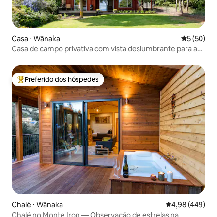
Casa ⋅ Wānaka
5 de uma a
5 (50)
Casa de campo privativa com vista deslumbrante para a
montanha
Preferido dos hóspedes
Entre os melhores preferidos dos hóspedes
Chalé ⋅ Wānaka
4,98 de uma ava
4,98 (449)
Chalé no Monte Iron — Observação de estrelas na