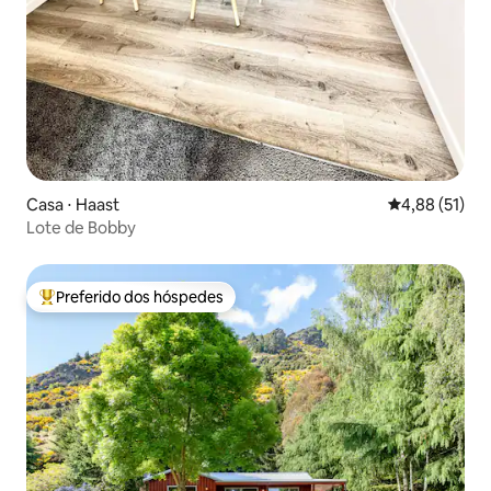
Casa ⋅ Haast
4,88 de uma a
4,88 (51)
Lote de Bobby
Preferido dos hóspedes
Entre os melhores preferidos dos hóspedes