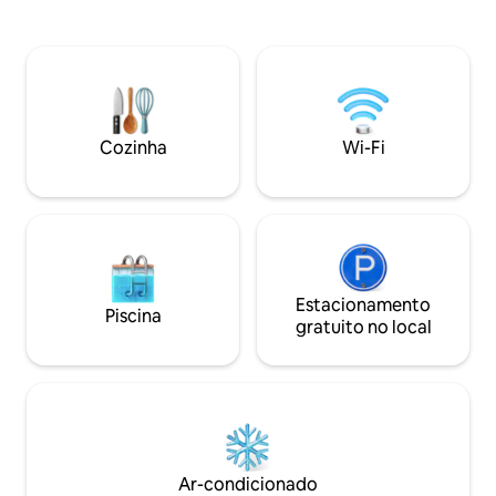
ambiente rural calmo e tranquilo. Relaxe
Wanaka, com seus
enquanto observa pássaros, caminha,
e cafés premiados
faz trilhas, pesca e muito mais durante o
de distância. O ch
dia, e maravilhe-se com as estrelas da
aconchegante, en
Via Láctea à noite. A cozinha totalmente
queimador de mad
equipada tem tudo o que você precisa.
calor. A localizaç
Estacionamento coberto com espaço
Grandview e a es
Cozinha
Wi-Fi
para 2 veículos, incluindo motorhomes.
Não temos poluiçã
Não é adequado para crianças menores
proporciona uma o
de 12 anos. • Escapada em Queenstown
das estrelas.
Estacionamento
Piscina
gratuito no local
Ar-condicionado