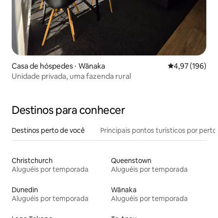
Casa de hóspedes ⋅ Wānaka
4,97 de uma av
4,97 (196)
Unidade privada, uma fazenda rural
Destinos para conhecer
Destinos perto de você
Principais pontos turísticos por perto
Christchurch
Queenstown
Aluguéis por temporada
Aluguéis por temporada
Dunedin
Wānaka
Aluguéis por temporada
Aluguéis por temporada