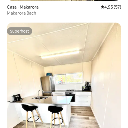
Casa ⋅ Makarora
4,95 de uma a
4,95 (57)
Makarora Bach
Superhost
Superhost