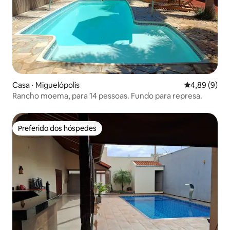
Casa ⋅ Miguelópolis
4,89 de uma 
4,89 (9)
Rancho moema, para 14 pessoas. Fundo para represa.
Preferido dos hóspedes
Preferido dos hóspedes