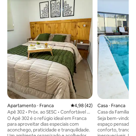
Apartamento ⋅ Franca
4,98 de uma avaliação média de
4,98 (42)
Casa ⋅ Franca
Apê 302 • Próx. ao SESC • Confortável e
Casa da Família Oli
Completo
O Apê 302 é o refúgio ideal em Franca
Seja bem-vindo à 
para aproveitar dias especiais com
espaço pensado p
aconchego, praticidade e tranquilidade.
conforto, tranqui
Um ambiente organizado e acolhedor,
inesquecíveis. Idea