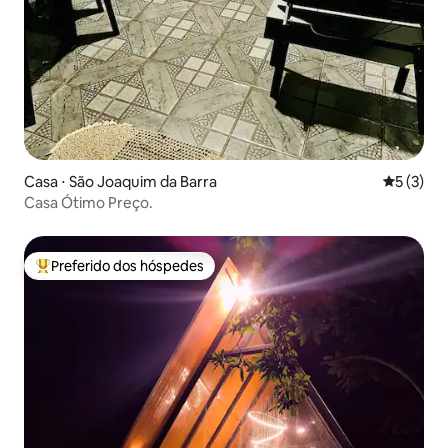
Casa ⋅ São Joaquim da Barra
5 de uma 
5 (3)
Casa Ótimo Preço.
Preferido dos hóspedes
Entre os melhores preferidos dos hóspedes