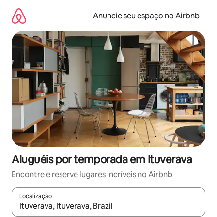
Pular
para
Anuncie seu espaço no Airbnb
o
conteúdo
Aluguéis por temporada em Ituverava
Encontre e reserve lugares incríveis no Airbnb
Localização
Quando os resultados estiverem disponíveis, explore-os usando