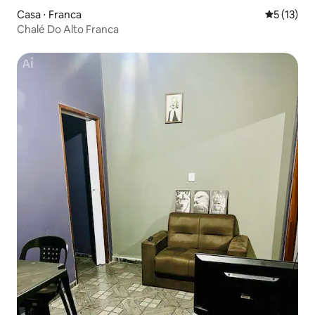
Casa ⋅ Franca
5 de uma a
5 (13)
Chalé Do Alto Franca