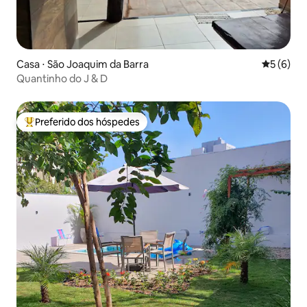
Casa ⋅ São Joaquim da Barra
5 de uma 
5 (6)
Quantinho do J & D
Preferido dos hóspedes
Entre os melhores preferidos dos hóspedes