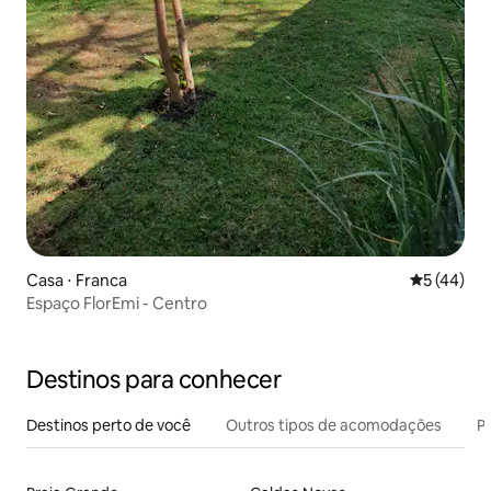
Casa ⋅ Franca
5 de uma a
5 (44)
Espaço FlorEmi - Centro
Destinos para conhecer
Destinos perto de você
Outros tipos de acomodações
Pr