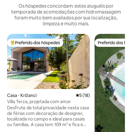
Os hóspedes concordam: estes aluguéis por
temporada de acomodações com hidromassagem
foram muito bem avaliados por sua localização,
limpeza e muito mais.
Preferido dos hóspedes
Preferido dos hó
Entre os melhores preferidos dos hóspedes
Preferido dos hó
Casa ⋅ Križanci
5 de uma avaliação média de
5 (18)
Villa Terza, projetada com amor
Desfrute de total privacidade nesta casa
de férias com decoração de designer,
localizada no campo e ideal para casais
ou famílias. A casa tem 109 m² e fica em
um terreno de 750 m². A casa oferece