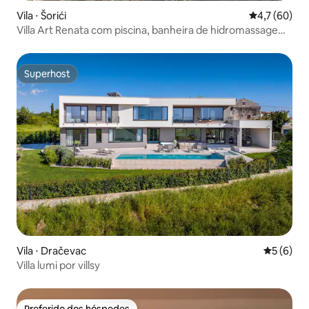
Vila ⋅ Šorići
4,7 de uma a
4,7 (60)
Villa Art Renata com piscina, banheira de hidromassagem
e sauna
Superhost
Superhost
Vila ⋅ Dračevac
5 de uma 
5 (6)
Villa lumi por villsy