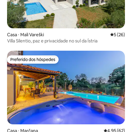
Casa ⋅ Mali Vareški
5 de uma a
5 (26)
Villa Silentio, paz e privacidade no sul da Ístria
Preferido dos hóspedes
Preferido dos hóspedes
Casa ⋅ Marčana
4,95 de uma a
4,95 (62)