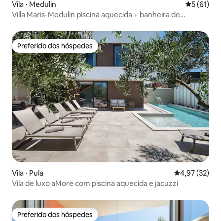
Vila ⋅ Medulin
5 de uma a
5 (61)
Villa Maris-Medulin piscina aquecida + banheira de
hidromassagem Jacuzzi
Preferido dos hóspedes
Preferido dos hóspedes
Vila ⋅ Pula
4,97 de uma a
4,97 (32)
Vila de luxo aMore com piscina aquecida e jacuzzi
Preferido dos hóspedes
Preferido dos hóspedes