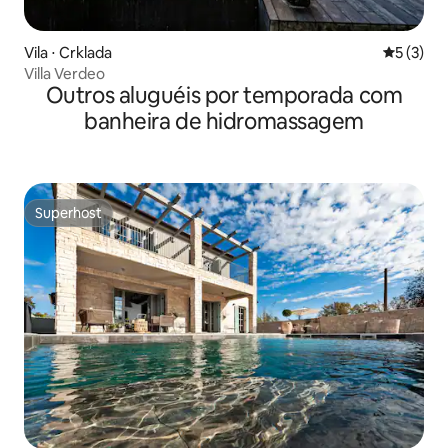
Vila ⋅ Crklada
5 de uma 
5 (3)
Villa Verdeo
Outros aluguéis por temporada com
banheira de hidromassagem
Superhost
Superhost