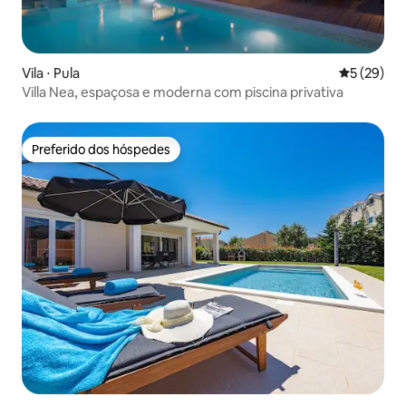
Vila ⋅ Pula
5 de uma a
5 (29)
Villa Nea, espaçosa e moderna com piscina privativa
Preferido dos hóspedes
Preferido dos hóspedes