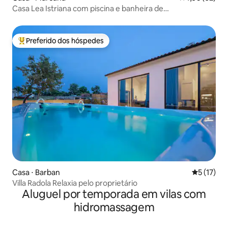
Casa Lea Istriana com piscina e banheira de
hidromassagem
Preferido dos hóspedes
Entre os melhores preferidos dos hóspedes
Casa ⋅ Barban
5 de uma a
5 (17)
Villa Radola Relaxia pelo proprietário
Aluguel por temporada em vilas com
hidromassagem