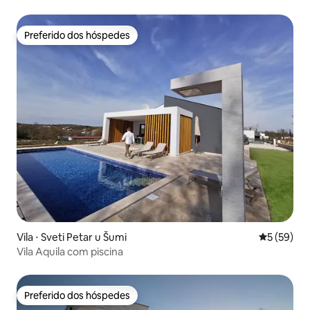
Preferido dos hóspedes
Preferido dos hóspedes
Vila ⋅ Sveti Petar u Šumi
5 de uma a
5 (59)
Vila Aquila com piscina
Preferido dos hóspedes
Preferido dos hóspedes