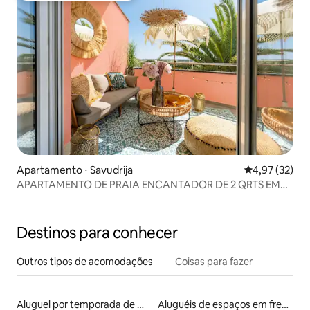
Apartamento ⋅ Savudrija
4,97 de uma a
4,97 (32)
APARTAMENTO DE PRAIA ENCANTADOR DE 2 QRTS EM
RESORT PREMIUM SKIPER
Destinos para conhecer
Outros tipos de acomodações
Coisas para fazer
Aluguel por temporada de microcasas
Aluguéis de espaços em frente à praia