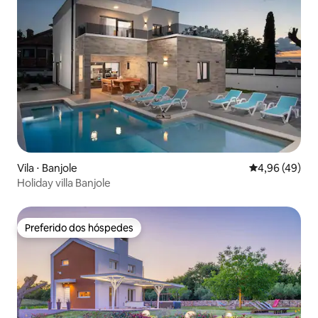
Vila ⋅ Banjole
4,96 de uma a
4,96 (49)
Holiday villa Banjole
Preferido dos hóspedes
Preferido dos hóspedes