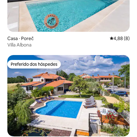
Casa ⋅ Poreč
4,88 de uma 
4,88 (8)
Villa Albona
Preferido dos hóspedes
Preferido dos hóspedes