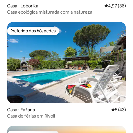
Casa ⋅ Loborika
4,97 de uma a
4,97 (36)
Casa ecológica misturada com a natureza
Preferido dos hóspedes
Preferido dos hóspedes
Casa ⋅ Fažana
5 de uma a
5 (43)
Casa de férias em Rivoli