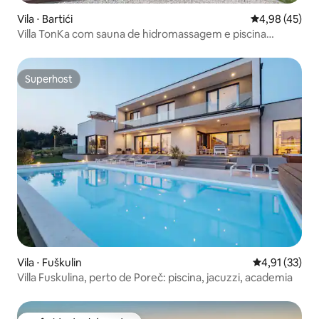
Vila ⋅ Bartići
4,98 de uma a
4,98 (45)
Villa TonKa com sauna de hidromassagem e piscina
privativa
Superhost
Superhost
Vila ⋅ Fuškulin
4,91 de uma a
4,91 (33)
Villa Fuskulina, perto de Poreč: piscina, jacuzzi, academia