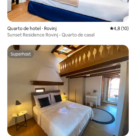
Quarto de hotel ⋅ Rovinj
4,8 de uma a
4,8 (10)
Sunset Residence Rovinj - Quarto de casal
Superhost
Superhost