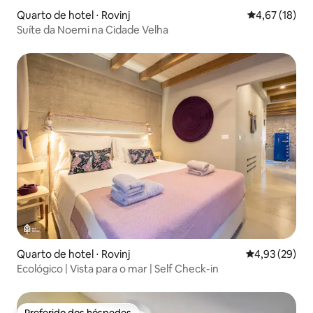
Quarto de hotel ⋅ Rovinj
4,67 de uma a
4,67 (18)
Suíte da Noemi na Cidade Velha
Quarto de hotel ⋅ Rovinj
4,93 de uma a
4,93 (29)
Ecológico | Vista para o mar | Self Check-in