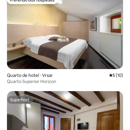
Preferido dos hóspedes
Preferido dos hóspedes
Quarto de hotel ⋅ Vrsar
5 de uma a
5 (10)
Quarto Superior Horizon
Superhost
Superhost