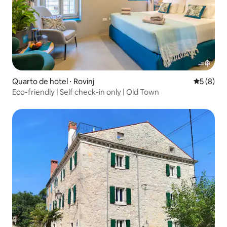
Quarto de hotel ⋅ Rovinj
5 de uma 
5 (8)
Eco-friendly | Self check-in only | Old Town