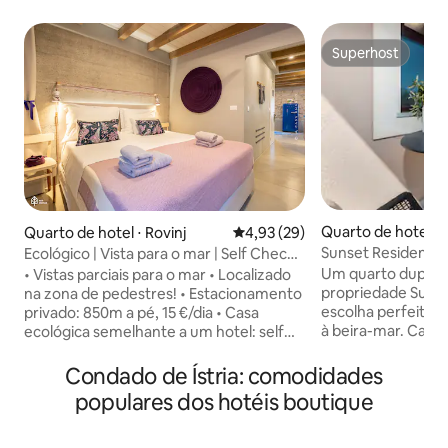
Superhost
Superhost
Quarto de hotel ⋅ 
Quarto de hotel ⋅ Rovinj
4,93 de uma avaliação média de
4,93 (29)
Sunset Residence 
Ecológico | Vista para o mar | Self Check-
casal com varand
in
Um quarto duplo 
• Vistas parciais para o mar • Localizado
propriedade Sunse
na zona de pedestres! • Estacionamento
escolha perfeita p
privado: 850m a pé, 15 €/dia • Casa
à beira-mar. Cad
ecológica semelhante a um hotel: self
15 a 18 metros qua
check-in com PIN, sem recepção! • Água
quarto: • Máx. 2 
macia Central e sistema de purificação •
Condado de Ístria: comodidades
assentos • Cama de casal (160 cm x 200
Cama king (180x200) + Sofá-cama
populares dos hotéis boutique
cm) • Casa de ban
(140x200) • Ar condicionado na sala de
toalheiro aquecido
estar, ventilador no quarto • Cozinha
produtos de higiene pess
totalmente equipada • HNF no banheiro