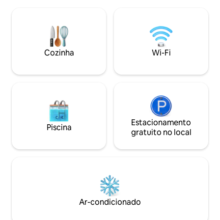
plana Wi-Fi GRATUITO • Portas de
Netflix • Café da manhã no Hotel
carregamento USB
Adriatic, 250m, 15.00 € p.p. • Mesa de
Aquecimento de pi
escritório e cadeira: mediante solicitação
Bandeja de boas-v
- na baixa temporada Ideal para grupos -
café e chá • Ferr
ver meus outros anúncios:
Cozinha
Wi-Fi
.../users/78589091/anúncios
Estacionamento
Piscina
gratuito no local
Ar-condicionado