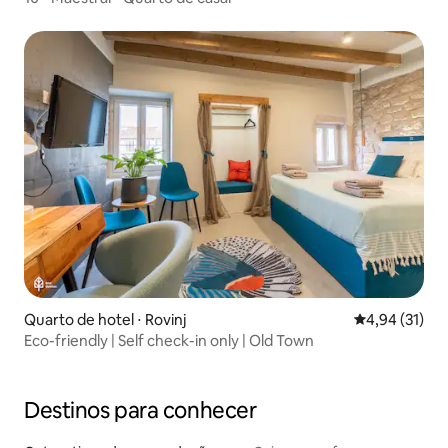
Quarto de hotel ⋅ Rovinj
4,94 de uma a
4,94 (31)
Eco-friendly | Self check-in only | Old Town
Destinos para conhecer