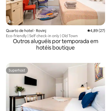
Quarto de hotel ⋅ Rovinj
4,89 de uma a
4,89 (27)
Eco-friendly | Self check-in only | Old Town
Outros aluguéis por temporada em
hotéis boutique
Superhost
Superhost