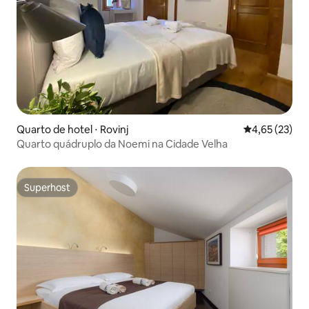
Quarto de hotel ⋅ Rovinj
4,65 de uma a
4,65 (23)
Quarto quádruplo da Noemi na Cidade Velha
Superhost
Superhost