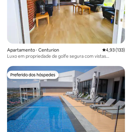
Apartamento ⋅ Centurion
4,93 de uma av
4,93 (133)
Luxo em propriedade de golfe segura com vistas
deslumbrantes!
Preferido dos hóspedes
Preferido dos hóspedes