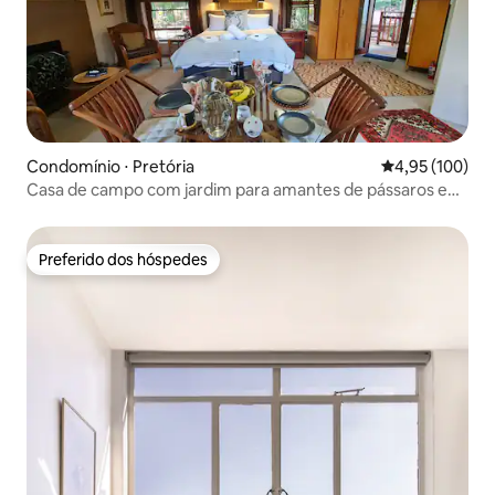
Condomínio ⋅ Pretória
4,95 de uma av
4,95 (100)
Casa de campo com jardim para amantes de pássaros em
Waterkloof
Preferido dos hóspedes
Preferido dos hóspedes