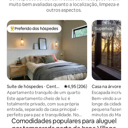
muito bem avaliadas quanto a localização, limpeza e
outros aspectos.
Preferido dos hóspedes
Superhost
Entre os melhores preferidos dos hóspedes
Superhost
Suíte de hóspedes ⋅ Centuri
4,95 de uma avaliação média de 
4,95 (206)
Casa na árvore ⋅ 
on
Apartamento tranquilo de um quarto
Escapada incrível
imersa na naturez
Este apartamento cheio de luz é
Bem-vindo a um sa
totalmente privado, com sua própria
longe da cidade a
entrada, separado da casa principal -
pequena fazenda 
perfeito para paz e tranquilidade. No
minutos do Mall of
Comodidades populares para aluguel
interior, você encontrará um quarto
para se encantar 
aconchegante com banheiro privativo,
nossa tranquila ca