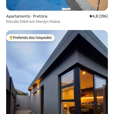
Apartamento ⋅ Pretória
4,8 de uma av
4,8 (296)
Estúdio 516A em Menlyn Maine
Preferido dos hóspedes
Entre os melhores preferidos dos hóspedes