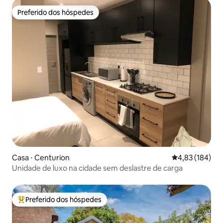
Preferido dos hóspedes
Preferido dos hóspedes
Casa ⋅ Centurion
4,83 de uma av
4,83 (184)
Unidade de luxo na cidade sem deslastre de carga
Preferido dos hóspedes
Entre os melhores preferidos dos hóspedes