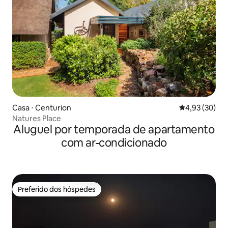
Casa ⋅ Centurion
4,93 de uma a
4,93 (30)
Natures Place
Aluguel por temporada de apartamento
com ar-condicionado
Preferido dos hóspedes
Preferido dos hóspedes