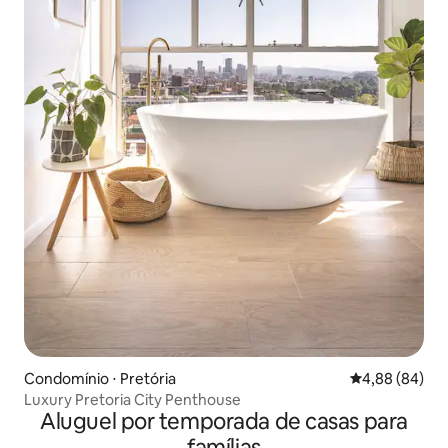
Condomínio ⋅ Pretória
4,88 de uma av
4,88 (84)
Luxury Pretoria City Penthouse
Aluguel por temporada de casas para
famílias