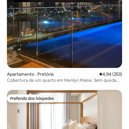
Apartamento ⋅ Pretória
4,94 de uma av
4,94 (253)
Cobertura de um quarto em Menlyn Maine. Sem queda
de energia!
Preferido dos hóspedes
Preferido dos hóspedes