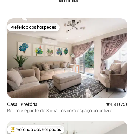
Preferido dos hóspedes
Preferido dos hóspedes
Casa ⋅ Pretória
4,91 de uma a
4,91 (75)
Retiro elegante de 3 quartos com espaço ao ar livre
Preferido dos hóspedes
Entre os melhores preferidos dos hóspedes