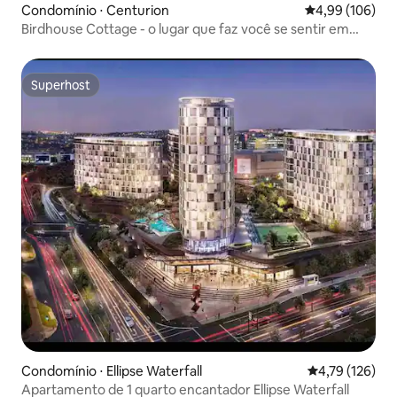
Condomínio ⋅ Centurion
4,99 de uma av
4,99 (106)
Birdhouse Cottage - o lugar que faz você se sentir em
casa
Superhost
Superhost
Condomínio ⋅ Ellipse Waterfall
4,79 de uma av
4,79 (126)
Apartamento de 1 quarto encantador Ellipse Waterfall