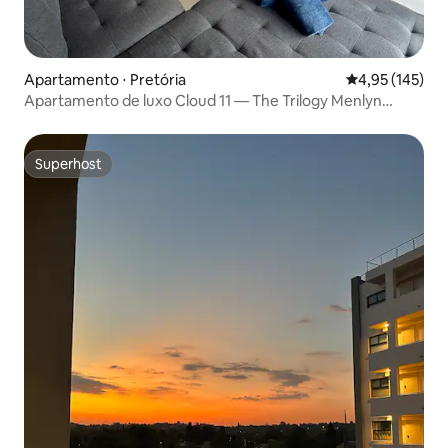
Apartamento ⋅ Pretória
4,95 de uma av
4,95 (145)
Apartamento de luxo Cloud 11 — The Trilogy Menlyn
Maine
Superhost
Superhost