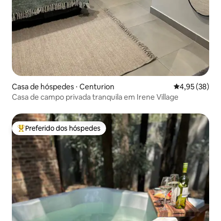
Casa de hóspedes ⋅ Centurion
4,95 de uma a
4,95 (38)
Casa de campo privada tranquila em Irene Village
Preferido dos hóspedes
Entre os melhores preferidos dos hóspedes