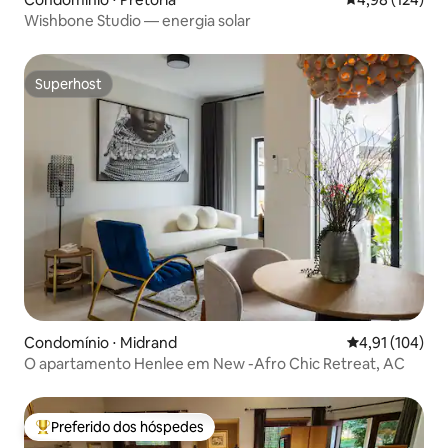
Wishbone Studio — energia solar
Superhost
Superhost
Condomínio ⋅ Midrand
4,91 de uma av
4,91 (104)
O apartamento Henlee em New -Afro Chic Retreat, AC
Preferido dos hóspedes
Entre os melhores preferidos dos hóspedes