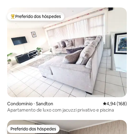
Preferido dos hóspedes
Entre os melhores preferidos dos hóspedes
Condomínio ⋅ Sandton
4,94 de uma av
4,94 (168)
Apartamento de luxo com jacuzzi privativo e piscina
Preferido dos hóspedes
Preferido dos hóspedes