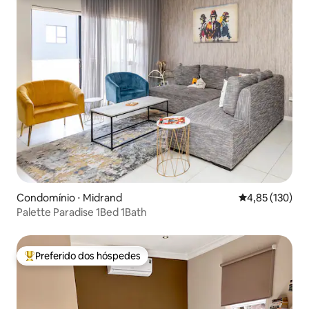
Condomínio ⋅ Midrand
4,85 de uma av
4,85 (130)
Palette Paradise 1Bed 1Bath
Preferido dos hóspedes
Entre os melhores preferidos dos hóspedes