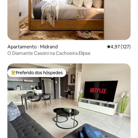
Apartamento ⋅ Midrand
4,97 de uma av
4,97 (127)
O Diamante Cassini na Cachoeira Elipse
Preferido dos hóspedes
Entre os melhores preferidos dos hóspedes