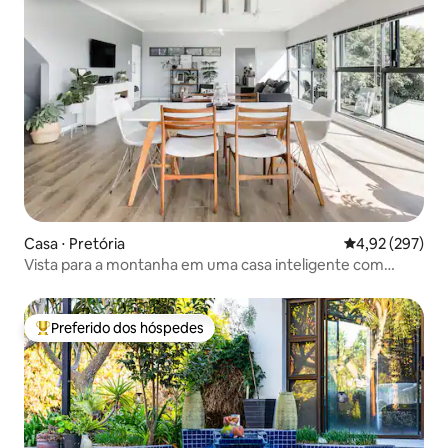
Casa ⋅ Pretória
4,92 de uma av
4,92 (297)
Vista para a montanha em uma casa inteligente com
energia solar
Preferido dos hóspedes
Entre os melhores preferidos dos hóspedes