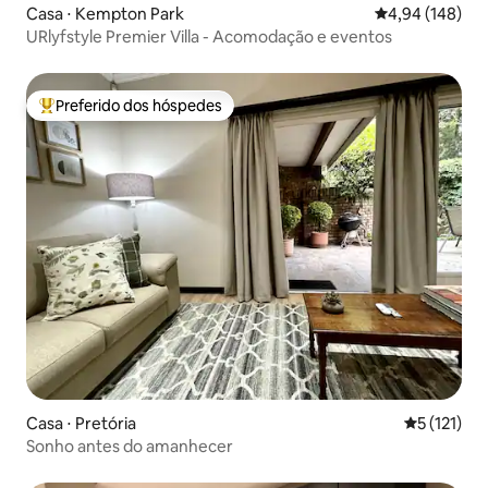
Casa ⋅ Kempton Park
4,94 de uma av
4,94 (148)
URlyfstyle Premier Villa - Acomodação e eventos
Preferido dos hóspedes
Entre os melhores preferidos dos hóspedes
Casa ⋅ Pretória
5 de uma av
5 (121)
Sonho antes do amanhecer