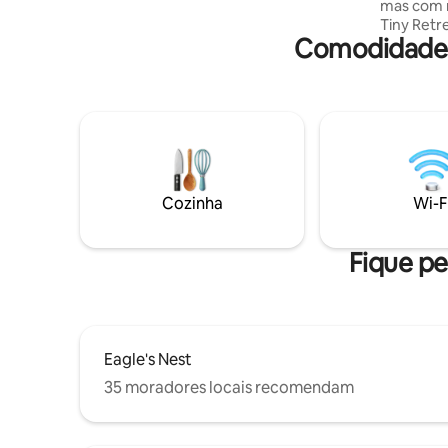
mas com m
ou pequena escapada familiar. Cães são
Tiny Retr
bem-vindos!
Comodidades 
construíd
panorâmic
pessoais 
estadia ainda 
um banho
privativo
Você está
ainda a um
vinícolas
Cozinha
Wi-F
premiado 
internacio
Perto de p
Fique pe
selvagens
Eagle's Nest
35 moradores locais recomendam