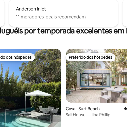
Anderson Inlet
11 moradores locais recomendam
luguéis por temporada excelentes em 
rido dos hóspedes
Preferido dos hóspedes
 melhores preferidos dos hóspedes
Preferido dos hóspedes
Casa ⋅ Surf Beach
4
SaltHouse — Ilha Phillip