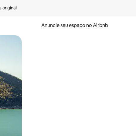
 original
Anuncie seu espaço no Airbnb
 deslizando o dedo na tela.