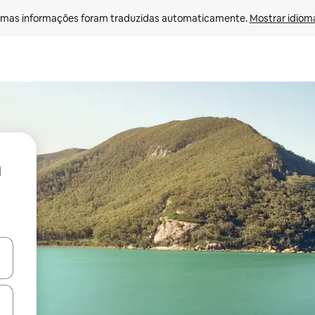
mas informações foram traduzidas automaticamente. 
Mostrar idioma
ore-os usando as seta para cima e para baixo do teclado ou tocando e