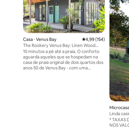
Casa ⋅ Venus Bay
4,99 de uma avaliação m
4,99 (154)
The Rookery Venus Bay: Linen Wood
Netflix + Animais de Estimação
10 minutos a pé até a praia. O conforto
aguarda aqueles que se hospedam na
casa de praia original de dois quartos dos
anos 50 de Venus Bay - com uma
restauração moderna completa. Roupa
de cama gratuita, lenha, Netflix, ar
condicionado, Wi-Fi - tudo incluído; você
está de férias! Mínimo de 5 noites para as
férias de verão. Cozinha e
eletrodomésticos modernos e
elegantes, tecnologia fácil de conectar e
Microcasa 
espaços convidativos cheios de luz.
Linda cas
Compacto em tamanho, generoso em
as estrela
* TAXAS 
vibrações vintage. O Rookery é um retiro
NOS VALO
romântico perfeito, diversão para casais