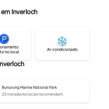
completam a imagem. A uma curta
ento
caminhada da praia ou do supermercado
local e cafés.
 em Inverloch
ionamento
Ar-condicionado
to no local
Inverloch
Bunurong Marine National Park
23 moradores locais recomendam