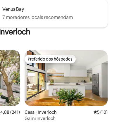
Venus Bay
7 moradores locais recomendam
Inverloch
Preferido dos hóspedes
Preferido dos hóspedes
,88 de uma avaliação média de 5, 241 avaliações
4,88 (241)
Casa ⋅ Inverloch
5 de uma avaliação
5 (10)
Galini Inverloch