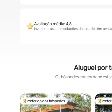
Avaliação média: 4,8
Inverloch: as acomodações da cidade têm avali
Aluguel por 
Os hóspedes concordam: estas
Preferido dos hóspedes
Prefe
Entre os melhores preferidos dos hóspedes
Entre os