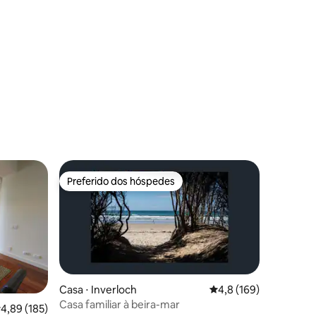
ções
Preferido dos hóspedes
Preferido dos hóspedes
Casa ⋅ Inverloch
4,8 de uma avaliação 
4,8 (169)
Casa familiar à beira-mar
,89 de uma avaliação média de 5, 185 avaliações
4,89 (185)