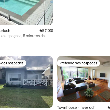
verloch
5 de uma avaliação média de 5, 103 avalia
5 (103)
uxo espaçosa, 5 minutos da
upa de cama, piscina
média de 5, 79 avaliações
o dos hóspedes
Preferido dos hóspedes
o dos hóspedes
Preferido dos hóspedes
média de 5, 21 avaliações
Townhouse ⋅ Inverloch
4