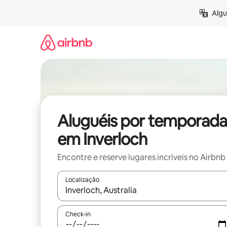
Pular
Algu
para
o
conteúdo
Aluguéis por temporada
em Inverloch
Encontre e reserve lugares incríveis no Airbnb
Localização
Quando os resultados estiverem disponíveis, expl
Check-in