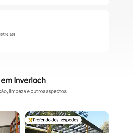
strelas!
 em Inverloch
o, limpeza e outros aspectos.
Casa ⋅ In
Preferido dos hóspedes
Prefe
os hóspedes
Entre os melhores preferidos dos hóspedes
Entre o
Férias no 
vai adora
Lindament