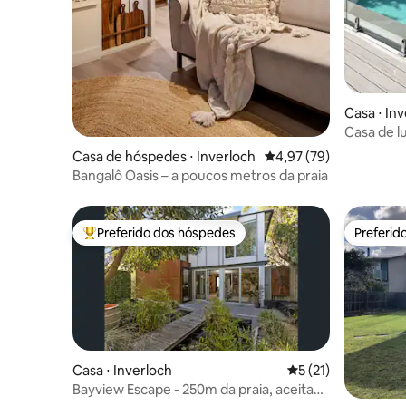
Casa ⋅ In
Casa de l
praia, ro
Casa de hóspedes ⋅ Inverloch
4,97 de uma avaliação 
4,97 (79)
Bangalô Oasis – a poucos metros da praia
Preferido dos hóspedes
Preferid
Entre os melhores preferidos dos hóspedes
Preferid
Casa ⋅ Inverloch
5 de uma avaliação 
5 (21)
Bayview Escape - 250m da praia, aceita