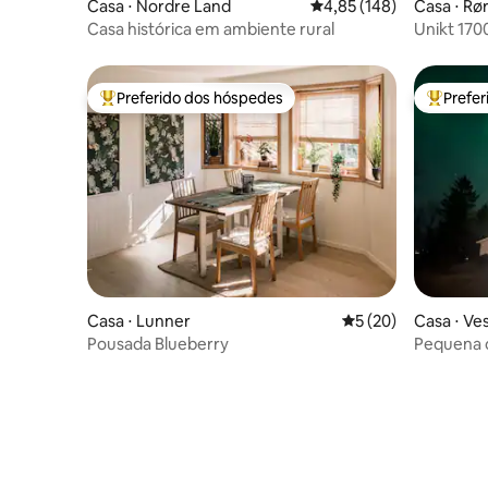
Casa ⋅ Nordre Land
4,85 de uma avaliação m
4,85 (148)
Casa ⋅ Rø
Casa histórica em ambiente rural
Unikt 170
Preferido dos hóspedes
Prefe
Entre os melhores preferidos dos hóspedes
Entre os
Casa ⋅ Lunner
5 de uma avaliação 
5 (20)
Casa ⋅ Ve
Pousada Blueberry
Pequena c