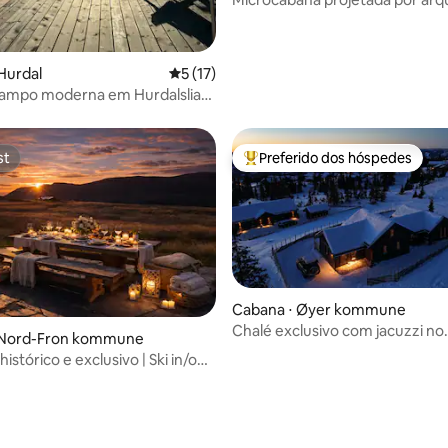
com vista panorâmica
Hurdal
5 de uma avaliação média de 5, 17 avalia
5 (17)
campo moderna em Hurdalslia
vista deslumbrante
st
Preferido dos hóspedes
st
Entre os melhores preferidos d
Cabana ⋅ Øyer kommune
Chalé exclusivo com jacuzzi no
 Nord-Fron kommune
Musdalsæter (Øyer)
istórico e exclusivo | Ski in/out
as