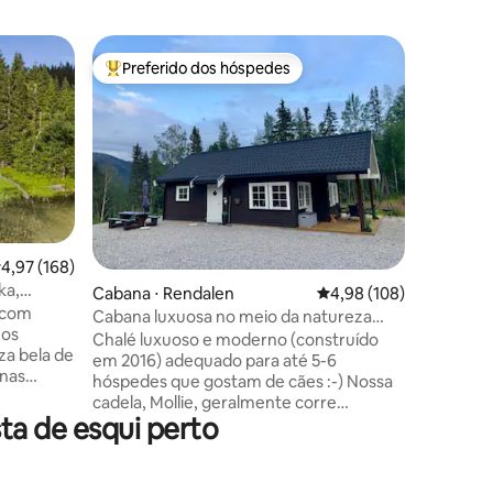
Apartame
Preferido dos hóspedes
Prefe
os hóspedes
Entre os melhores preferidos dos hóspedes
Entre o
mmune
Apartame
esquis e 
O crista
entrada/s
acomodar
quartos 
para toda
apartame
estar co
lhe dá vi
,97 de uma avaliação média de 5, 168 avaliações
4,97 (168)
Gudbrand
ka,
ções
Cabana ⋅ Rendalen
4,98 de uma avaliação 
4,98 (108)
em sofás
o com
lareira de
Cabana luxuosa no meio da natureza
 os
planta a
bonita
Chalé luxuoso e moderno (construído
totalmen
em 2016) adequado para até 5-6
inas
comodida
hóspedes que gostam de cães :-) Nossa
sentir em
cadela, Mollie, geralmente corre
ca no
estadia.
ta de esqui perto
livremente pela propriedade e gosta de
visitar nossos hóspedes. Ela adora
inhar ou
pessoas e outros animais de estimação.
oresta até
Para manter o preço baixo, preferimos