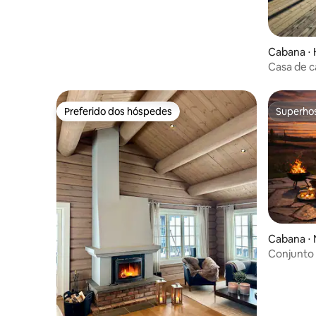
Cabana ⋅ 
Casa de 
com uma 
Preferido dos hóspedes
Superho
Preferido dos hóspedes
Superho
Cabana ⋅
Conjunto h
| 18 pesso