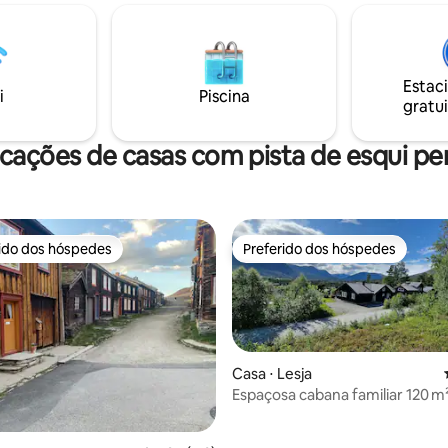
Kikut/Oslo, se quiser! (25 km) V
na é perfeita para amigos,
slopenet em Skiforeningen. 30 minutos
com crianças e tem 2 banheiros,
de carro do aeroporto OSL, 40
, bem como sala de estar e
da cidade de Oslo. 4 km para Grua st e
Há 3 camas de casal, um beliche
trem para Oslo. Tv2 «Sommerhytta
Estac
ma cama de solteiro. Lá fora,
i
Piscina
2023», derramou nela.
gratui
uma vista encantadora do
om lareira aconchegante e
cações de casas com pista de esqui pe
rido dos hóspedes
Preferido dos hóspedes
 melhores preferidos dos hóspedes
Preferido dos hóspedes
Casa ⋅ Lesja
Espaçosa cabana familiar 120 m²
opcional.