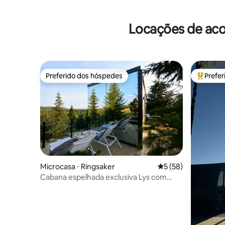
Locações de aco
Preferido dos hóspedes
Prefe
Preferido dos hóspedes
Entre os
Microcasa ⋅ Ringsaker
5 de uma avaliação 
5 (58)
Cabana espelhada exclusiva Lys com
design norueguês