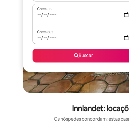
Check-in
Checkout
Buscar
Innlandet: locaç
Os hóspedes concordam: estas casas