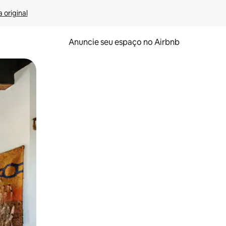
 original
Anuncie seu espaço no Airbnb
 deslizando o dedo na tela.