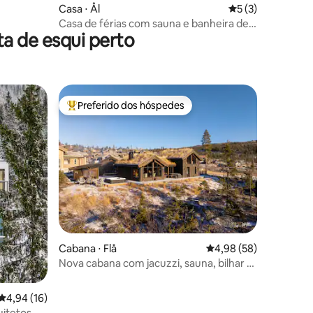
Casa ⋅ Ål
5 de uma avaliaçã
5 (3)
Casa de férias com sauna e banheira de
a de esqui perto
hidromassagem
Preferido dos hóspedes
os hóspedes
Entre os melhores preferidos dos hóspedes
Cabana ⋅ Flå
4,98 de uma avaliação
4,98 (58)
Nova cabana com jacuzzi, sauna, bilhar e
carregador de carro
4,94 de uma avaliação média de 5, 16 avaliações
4,94 (16)
uitetos