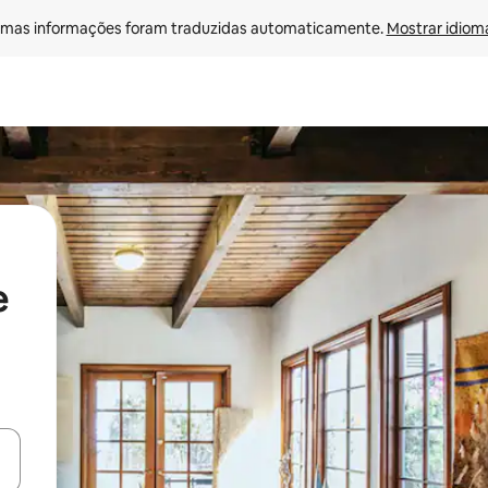
mas informações foram traduzidas automaticamente. 
Mostrar idioma
e
ore-os usando as seta para cima e para baixo do teclado ou tocando e