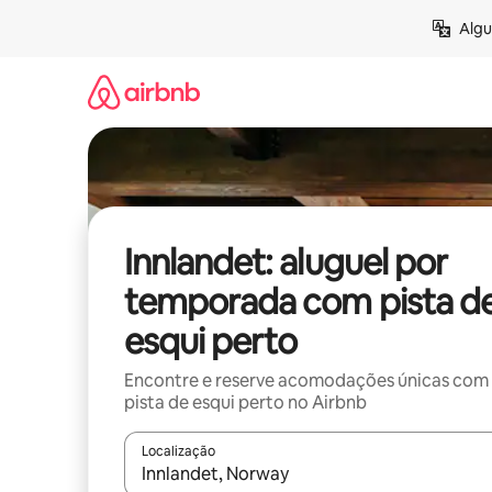
Pular
Algu
para
o
conteúdo
Innlandet: aluguel por
temporada com pista d
esqui perto
Encontre e reserve acomodações únicas com
pista de esqui perto no Airbnb
Localização
Quando os resultados estiverem disponíveis, expl