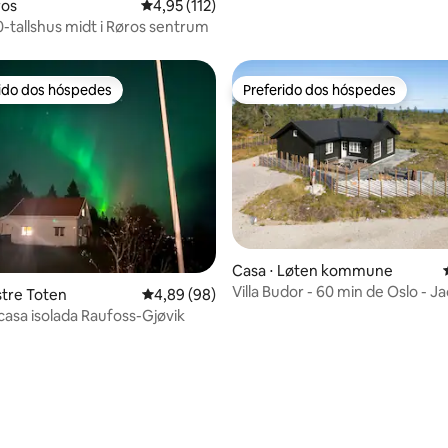
édia de 5, 148 avaliações
ros
4,95 de uma avaliação média de 5, 112 avalia
4,95 (112)
0-tallshus midt i Røros sentrum
rido dos hóspedes
Preferido dos hóspedes
 melhores preferidos dos hóspedes
Preferido dos hóspedes
Casa ⋅ Løten kommune
Villa Budor - 60 min de Oslo - Ja
média de 5, 20 avaliações
stre Toten
4,89 de uma avaliação média de 5, 98 avalia
4,89 (98)
Alpin
asa isolada Raufoss-Gjøvik