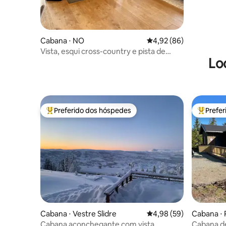
Cabana ⋅ NO
4,92 de uma avaliação 
4,92 (86)
Vista, esqui cross-country e pista de
Lo
tobogã do lado de fora da porta
Preferido dos hóspedes
Prefe
Entre os melhores preferidos dos hóspedes
Entre os
Cabana ⋅ Vestre Slidre
4,98 de uma avaliação 
4,98 (59)
Cabana ⋅ 
Cabana aconchegante com vista
Cabana de