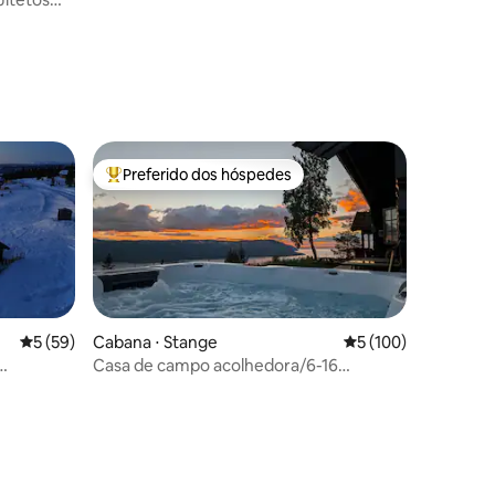
ções
Preferido dos hóspedes
os hóspedes
Entre os melhores preferidos dos hóspedes
5 de uma avaliação média de 5, 59 avaliações
5 (59)
Cabana ⋅ Stange
5 de uma avaliação 
5 (100)
Casa de campo acolhedora/6-16
pessoas/1h de Oslo/30min de OSL✈