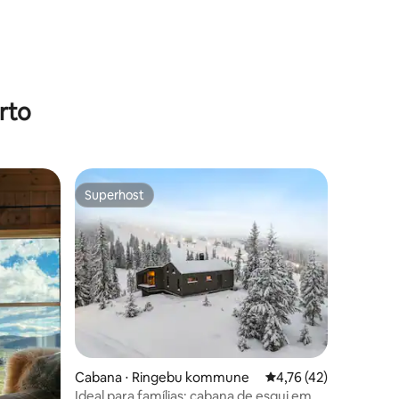
rto
Superhost
Superhost
ções
Cabana ⋅ Ringebu kommune
4,76 de uma avaliação
4,76 (42)
Ideal para famílias: cabana de esqui em