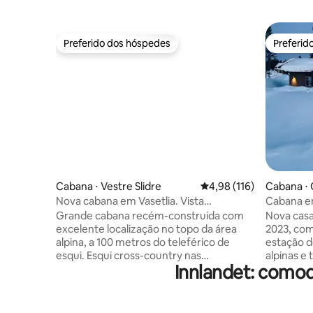
Preferido dos hóspedes
Preferid
Preferido dos hóspedes
Preferid
Cabana ⋅ Vestre Slidre
4,98 de uma avaliação m
4,98 (116)
Cabana ⋅ 
Nova cabana em Vasetlia. Vista
Cabana e
panorâmica e acesso direto às pistas de
Grande cabana recém-construída com
Nova cas
esqui!
excelente localização no topo da área
2023, com
alpina, a 100 metros do teleférico de
estação d
esqui. Esqui cross-country nas
alpinas e 
Innlandet: comod
imediações. No verão, você tem sol da
minutos a
manhã no terraço do café da manhã,
(parque d
antes do sol da tarde se estende até um
trilhas cr
grande terraço combinado em ardósia e
porta e 5