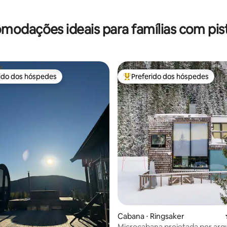
modações ideais para famílias com pist
rido dos hóspedes
Preferido dos hóspedes
 melhores preferidos dos hóspedes
Entre os melhores preferidos d
média de 5, 58 avaliações
Cabana ⋅ Ringsaker
Microcabana projetada por arq