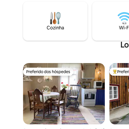
madeira, com vistas fantásticas de
Esta caba
Jotunheimen! Ótimas caminhadas o ano
famílias 
todo. Dois quartos e dois banheiros no 1º
5 quartos
andar. Hems com dois quartos e solução
cozinha. 
aberta até a sala de estar. Cozinha ampla
familiar e u
Cozinha
Wi-F
com acesso direto à sala de
você tem 
esqui/barraca de lubrificante. O chalé
terraço c
tem um carregador de carro elétrico.
assentos.
Lo
Preferido dos hóspedes
Prefe
Preferido dos hóspedes
Entre os