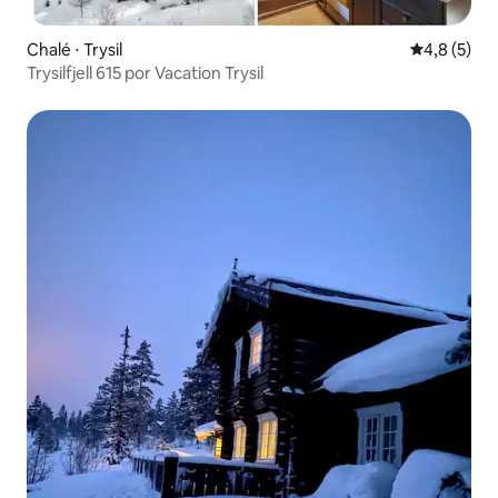
Chalé ⋅ Trysil
4,8 de uma 
4,8 (5)
Trysilfjell 615 por Vacation Trysil