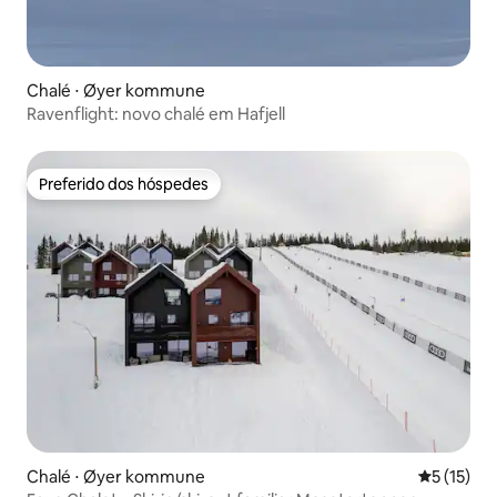
Chalé ⋅ Øyer kommune
Ravenflight: novo chalé em Hafjell
Preferido dos hóspedes
Preferido dos hóspedes
Chalé ⋅ Øyer kommune
5 de uma a
5 (15)