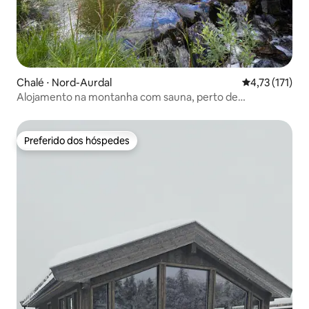
Chalé ⋅ Nord-Aurdal
4,73 de uma av
4,73 (171)
Alojamento na montanha com sauna, perto de
Damtjernet
Preferido dos hóspedes
Preferido dos hóspedes