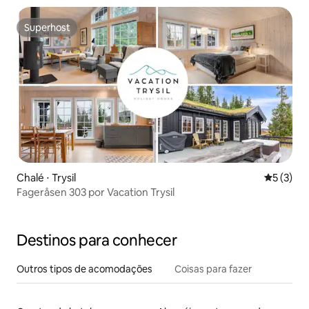
Superhost
Superhost
Chalé ⋅ Trysil
5 de uma 
5 (3)
Fageråsen 303 por Vacation Trysil
Destinos para conhecer
Outros tipos de acomodações
Coisas para fazer