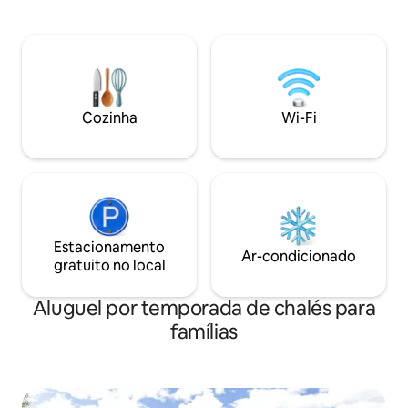
animais de estimação. Música
jantar para 16 pessoas. Salão com uma
festas não são per
lareira e uma TV. Sala de mídia com TV e
objetivo da esta
Wi-Fi. 16 camas confortáveis divididas
outra reserva. Comodidades Área de
entre 5 quartos e 1 loft. Ski in ski out e
estacionamento, C
trilhas de caminhada do lado de fora. A
Móveis de jardim,
estadia inclui lareira, Wi-Fi, energia e
lavar louça, Lareir
limpeza final. Obrigatório - 325 nOK por
Cozinha
Wi-Fi
no loft, Máquina de
pessoa para camas e toalhas prontas
banheiros. 4 quart
Estacionamento
Ar-condicionado
gratuito no local
Aluguel por temporada de chalés para
famílias