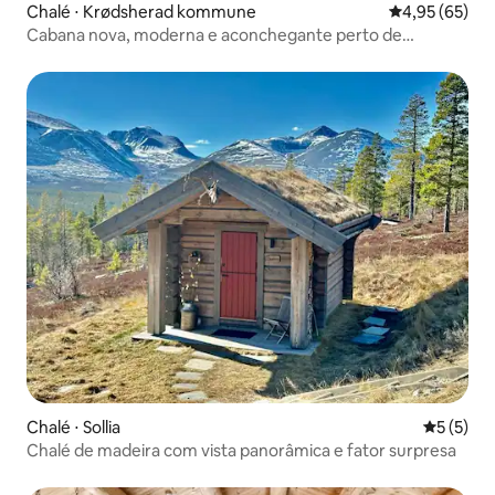
Chalé ⋅ Krødsherad kommune
4,95 de uma a
4,95 (65)
Cabana nova, moderna e aconchegante perto de
Norefjell Ski & Spa
Chalé ⋅ Sollia
5 de uma 
5 (5)
Chalé de madeira com vista panorâmica e fator surpresa