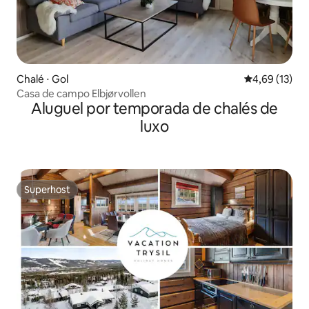
Chalé ⋅ Gol
4,69 de uma a
4,69 (13)
Casa de campo Elbjørvollen
Aluguel por temporada de chalés de
luxo
Superhost
Superhost