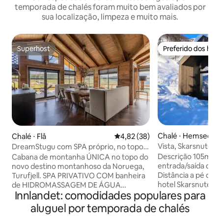
temporada de chalés foram muito bem avaliados por
sua localização, limpeza e muito mais.
Superhost
Preferido dos hó
Superhost
Preferido dos hó
Chalé ⋅ Hemsedal
Chalé ⋅ Flå
4,82 de uma avaliação média de
4,82 (38)
Vista, Skarsnuten
DreamStugu com SPA próprio, no topo
de Turufjell
Descrição 105m2 +
Cabana de montanha ÚNICA no topo do
entrada/saída de 
novo destino montanhoso da Noruega,
Distância a pé do 
Turufjell. SPA PRIVATIVO COM banheira
hotel Skarsnuten 
de HIDROMASSAGEM DE ÁGUA
Innlandet: comodidades populares para
Adequado para 2 f
SALGADA, banho a vapor, banheira de
para adultos resp
pés, área para relaxar, chuveiro e wc.
aluguel por temporada de chalés
25 anos. Não é pe
Cozinha espaçosa com lareira e área de