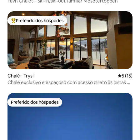
Favn Chalet – Ski-in/ski-out familiar Mosetertoppen
Preferido dos hóspedes
Entre os melhores preferidos dos hóspedes
Chalé ⋅ Trysil
5 de uma a
5 (15)
Chalé exclusivo e espaçoso com acesso direto às pistas de
esqui
Preferido dos hóspedes
Preferido dos hóspedes