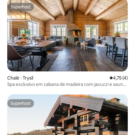
Superhost
Superhost
Chalé ⋅ Trysil
4,75 de uma 
4,75 (4)
Spa exclusivo em cabana de madeira com jacuzzi e sauna
externa
Superhost
Superhost