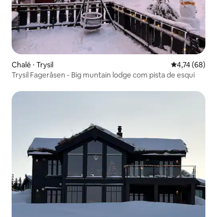
Chalé ⋅ Trysil
4,74 de uma a
4,74 (68)
Trysil Fageråsen - Big muntain lodge com pista de esqui