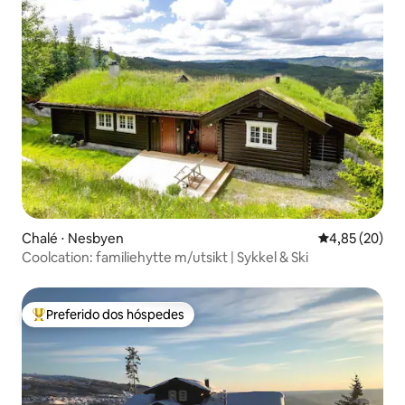
Chalé ⋅ Nesbyen
4,85 de uma a
4,85 (20)
Coolcation: familiehytte m/utsikt | Sykkel & Ski
Preferido dos hóspedes
Entre os melhores preferidos dos hóspedes