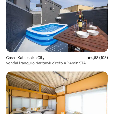
Casa ⋅ Katsushika City
4,68 de uma av
4,68 (108)
venda! tranquilo Naritawir direto AP 4min STA