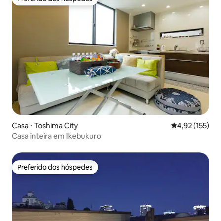
Preferido dos hóspedes
Casa ⋅ Toshima City
4,92 de uma av
4,92 (155)
Casa inteira em Ikebukuro
Preferido dos hóspedes
Preferido dos hóspedes