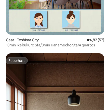
Casa ⋅ Toshima City
4,82 de uma a
4,82 (57)
10min Ikebukuro Sta/3min Kanamecho Sta/4 quartos
Superhost
Superhost