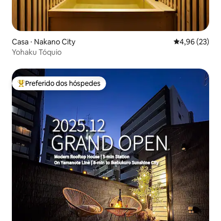
Casa ⋅ Nakano City
4,96 de uma a
4,96 (23)
Yohaku Tóquio
Preferido dos hóspedes
Entre os melhores preferidos dos hóspedes