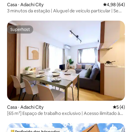
Casa ⋅ Adachi City
4,98 de uma av
4,98 (64)
3 minutos da estação | Aluguel de veículo particular | Sem
necessidade de baldeação para Asakusa, Ueno, Ginza,
Roppongi e Shibuya | 9 pessoas | Ônibus direto para
Haneda | Kita-Senju | KK
Superhost
Superhost
Casa ⋅ Adachi City
5 de uma 
5 (4)
[65 m²] Espaço de trabalho exclusivo | Acesso ilimitado à
academia e à piscina | Wi-Fi de alta velocidade | A 20
minutos de trem direto da Estação de Tóquio (Estação
Otemachi)
Preferido dos hóspedes