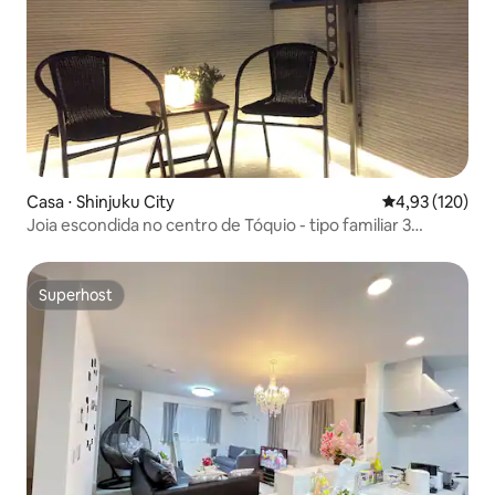
Casa ⋅ Shinjuku City
4,93 de uma av
4,93 (120)
Joia escondida no centro de Tóquio - tipo familiar 3
quartos
Superhost
Superhost