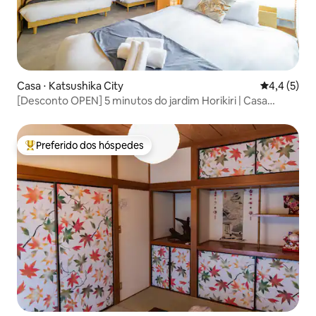
Casa ⋅ Katsushika City
4,4 de uma 
4,4 (5)
[Desconto OPEN] 5 minutos do jardim Horikiri | Casa
espaçosa de 1LDK | Até 8 pessoas | Acesso ilimitado à
academia | Para famílias e grupos
Preferido dos hóspedes
Entre os melhores preferidos dos hóspedes