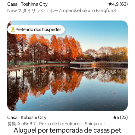
Casa ⋅ Toshima City
4,9 de uma a
4,9 (63)
New スタイリッシュホームopenikebukuro Fangfun3
Preferido dos hóspedes
Entre os melhores preferidos dos hóspedes
Casa ⋅ Itabashi City
5 de uma a
5 (23)
長期 AloBnB 7 - Perto de Ikebukuro・ Shinjuku・
Aluguel por temporada de casas pet
Shibuya・ Ueno