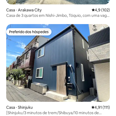
Casa ⋅ Arakawa City
4,9 de uma av
4,9 (102)
Casa de 3 quartos em Nishi-Jimbo, Tóquio, com uma vaga
de garagem! Perto de Ueno e Akihabara
Preferido dos hóspedes
Preferido dos hóspedes
Casa ⋅ Shinjuku
4,91 de uma a
4,91 (111)
[Shinjuku/3 minutos de trem/Shibuya/10 minutos de