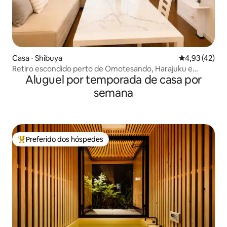
Casa ⋅ Shibuya
4,93 de uma a
4,93 (42)
Retiro escondido perto de Omotesando, Harajuku e
Aluguel por temporada de casa por
Shibuya
semana
Preferido dos hóspedes
Entre os melhores preferidos dos hóspedes