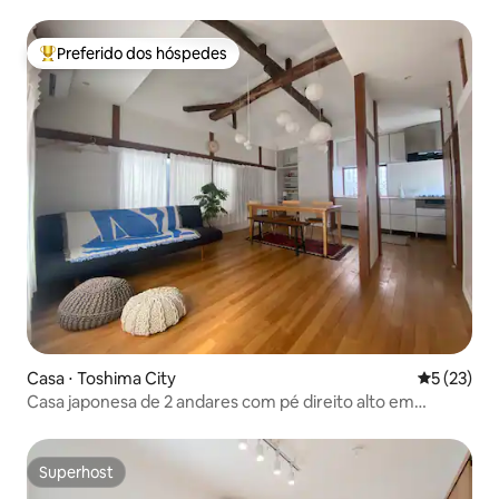
Preferido dos hóspedes
Entre os melhores preferidos dos hóspedes
Casa ⋅ Toshima City
5 de uma a
5 (23)
Casa japonesa de 2 andares com pé direito alto em
Zoshigaya, distrito de Toshima/até 3 pessoas
Superhost
Superhost