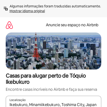
Pular
Algumas informações foram traduzidas automaticamente. 
para
Mostrar idioma original
o
conteúdo
Anuncie seu espaço no Airbnb
Casas para alugar perto de Tóquio
Ikebukuro
Encontre casas incríveis no Airbnb e faça sua reserva
Localização
Quando os resultados estiverem disponíveis, explore-os usando