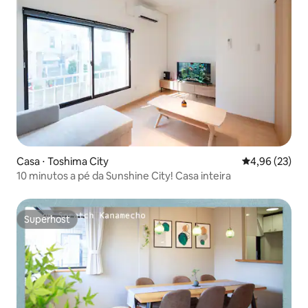
Casa ⋅ Toshima City
4,96 de uma a
4,96 (23)
10 minutos a pé da Sunshine City! Casa inteira
Superhost
Superhost