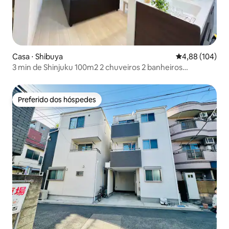
Casa ⋅ Shibuya
4,88 de uma av
4,88 (104)
3 min de Shinjuku 100m2 2 chuveiros 2 banheiros
estacionamento Wi-Fi
Preferido dos hóspedes
Preferido dos hóspedes