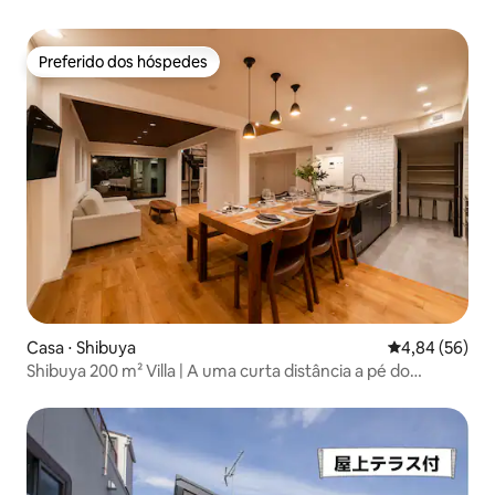
Preferido dos hóspedes
Preferido dos hóspedes
Casa ⋅ Shibuya
4,84 de uma a
4,84 (56)
Shibuya 200 m² Villa | A uma curta distância a pé do
Shibuya Scramble | MAX 18 pessoas | 6 quartos |
Estacionamento disponível