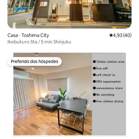
Casa ⋅ Toshima City
4,93 de uma a
4,93 (40)
Ikebukuro Sta / 5 min Shinjuku
Preferido dos hóspedes
Preferido dos hóspedes