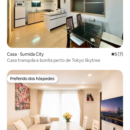
Casa ⋅ Sumida City
5 de uma 
5 (7)
Casa tranquila e bonita perto de Tokyo Skytree
Preferido dos hóspedes
Preferido dos hóspedes