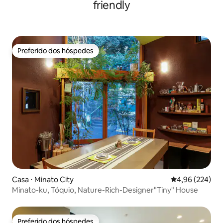
friendly
Preferido dos hóspedes
Preferido dos hóspedes
Casa ⋅ Minato City
4,96 de uma ava
4,96 (224)
Minato-ku, Tóquio, Nature-Rich-Designer"Tiny" House
Preferido dos hóspedes