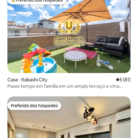
Entre os melhores preferidos dos hóspedes
Casa ⋅ Itabashi City
5 de uma a
5 (81)
Passe tempo em família em um amplo terraço e uma
espaçosa sala de estar | Área de Ikebukuro | 3 quartos | 7
camas | Terraço
Preferido dos hóspedes
Preferido dos hóspedes