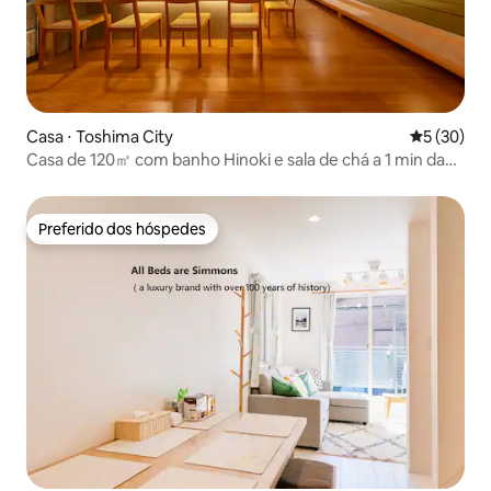
Casa ⋅ Toshima City
5 de uma a
5 (30)
Casa de 120㎡ com banho Hinoki e sala de chá a 1 min da
estação
Preferido dos hóspedes
Preferido dos hóspedes