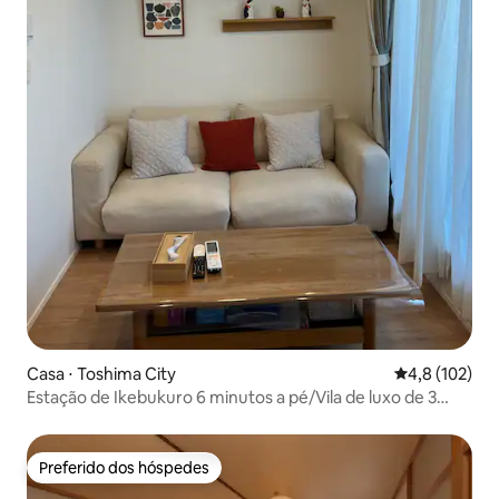
Casa ⋅ Toshima City
4,8 de uma av
4,8 (102)
Estação de Ikebukuro 6 minutos a pé/Vila de luxo de 3
andares recém-construída/Estilo acolhedor Muji/3
quartos/Máximo 7 pessoas
Preferido dos hóspedes
Preferido dos hóspedes