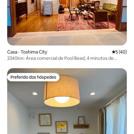
Casa ⋅ Toshima City
5 de uma a
5 (40)
2340inn: Área comercial de Pool Bead, 4 minutos de
metrô, terraço com vista para o Monte Fuji, design
absolutamente bonito de 55 metros quadrados, tatami
japonês + sala de estar, 2 banheiros
Preferido dos hóspedes
Preferido dos hóspedes