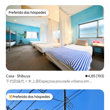
trem/Estação Shin-Okubo/5 minutos a pé] Máximo 9
pessoas/75㎡/Casa de designer recém-construída
Preferido dos hóspedes
Preferido dos hóspedes
Casa ⋅ Shibuya
4,85 de uma av
4,85 (193)
千代田線代々木上原Espaçosa pousada urbana em
Shibuya/Harajuku
Preferido dos hóspedes
Entre os melhores preferidos dos hóspedes