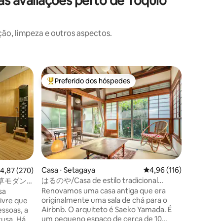
 avaliações perto de Tóquio
o, limpeza e outros aspectos.
Vila ⋅ To
Preferido dos hóspedes
Prefe
Entre os melhores preferidos dos hóspedes
Entre o
Área cent
minutos |
Projetad
com vara
e encome
pessoas |
Kis Group
três lado
residênci
com uma f
lados, u
luz e som
um jardi
Casa ⋅ Setagaya
4,96 de uma avaliação 
4,96 (116)
,87 de uma avaliação média de 5, 270 avaliações
4,87 (270)
perfeita
はるのや/Casa de estilo tradicional
草モダン
ções
aroma do
japonês antigo_HARUNOYA
｜浅草・上
Renovamos uma casa antiga que era
sa
deste ext
originalmente uma sala de chá para o
livre que
Móveis O
Airbnb. O arquiteto é Saeko Yamada. É
ssoas, a
Harman/K
um pequeno espaço de cerca de 10
sa. Há
colchas 