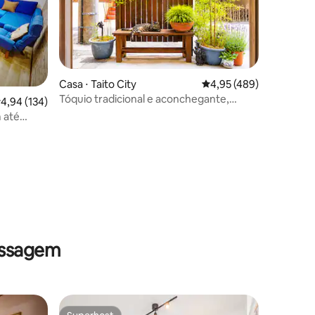
Casa ⋅ Taito City
4,95 de uma avaliação 
4,95 (489)
ções
Tóquio tradicional e aconchegante,
,94 de uma avaliação média de 5, 134 avaliações
4,94 (134)
anfitrião simpático perto de Asakusa
 até
para
ocar para
assagem