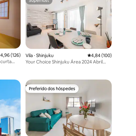
Superhost
Superhost
,96 de uma avaliação média de 5, 126 avaliações
4,96 (126)
Vila ⋅ Shinjuku
4,84 de uma avaliação 
4,84 (100)
 curta
Your Choice Shinjuku Área 2024 Abril
ções
a grande
nova construção villa, Nakai 5 minutos a
to
pé. Confortável, limpo e conveniente
Preferido dos hóspedes
os hóspedes
Preferido dos hóspedes