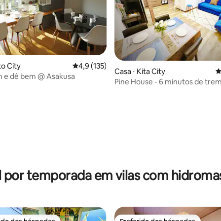
to City
4,9 de uma avaliação média de 5, 135 avalia
4,9 (135)
Casa ⋅ Kita City
4
m e dê bem @ Asakusa
Pine House - 6 minutos de trem
Ikebukuro.11 minutos de trem 
Shinjuku • Conveniente para tr
o trem Ueno. Wi-Fi disponível
média de 5, 44 avaliações
l por temporada em vilas com hidrom