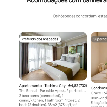
Acomodações com banheira h
Os hóspedes concordam: estas
Preferido dos hóspedes
Superho
Preferido dos hóspedes
Superho
Apartamento ⋅ Toshima City
4,82 de uma avaliação m
4,82 (732)
Condomíni
The Bonsai - Parkside Apts (JR perto de
Grace Tok
Shinjuku e Ue...
2 bedrooms (connected), 1
estação I
Bem-vindo
dining/kitchen, 1 bathroom, 1 toilet. 2
e Shibuya
Estação I
beds (2 doubles). 35m2 (376sqft) of
adequado 