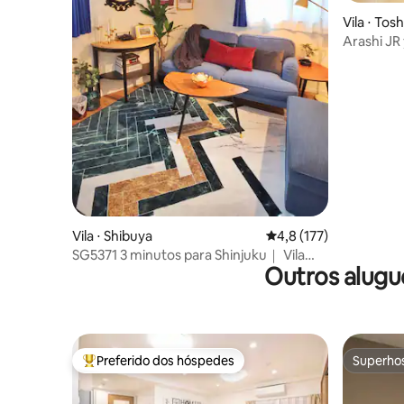
Vila ⋅ Tos
Arashi JR
max 10p
Vila ⋅ Shibuya
4,8 de uma avaliação m
4,8 (177)
SG5371 3 minutos para Shinjuku｜ Vila
Outros alugu
inteira com estacionamento
Preferido dos hóspedes
Superho
Entre os melhores preferidos dos hóspedes
Superho