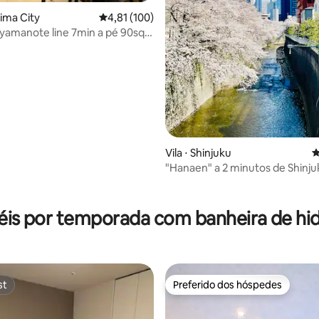
hima City
4,81 de uma avaliação média de 5, 100 avalia
4,81 (100)
 yamanote line 7min a pé 90sq
Vila ⋅ Shinjuku
4
"Hanaen" a 2 minutos de Shinju
de desconto em acomodações
édia de 5, 177 avaliações
[Vila independente de alto pa
vista para o rio e para as flores 
éis por temporada com banheira de 
cerejeira, rara em Shinjuku] Es
confortável / Shinjuku / Área c
central de Shibuya
st
Preferido dos hóspedes
st
Preferido dos hóspedes