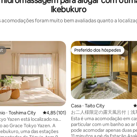
idromassagem para alugar com ótimas
Ikebukuro
 acomodações foram muito bem avaliadas quanto a localizaçã
st
Preferido dos hóspedes
st
Preferido dos hóspedes
Casa ⋅ Taito City
4
édia de 5, 732 avaliações
お二人様限定の露天風呂付｜浅
o ⋅ Toshima City
4,85 de uma avaliação média de 5, 101 avalia
4,85 (101)
和風のラグジュアリーな 1軒家 
Esta é uma acomodação em ca
yo Yazen está localizado na
野観光拠点 ｜柳通り西棟
particular com um banho ao ar 
kebukuro · Direto para Shinjuku
 ao Grace Tokyo Yazen. A
pode acomodar apenas duas pe
 | Confortável e conveniente,
kebukuro, uma das estações
11 minutos a pé da Estação Asaku
para viagens e negócios