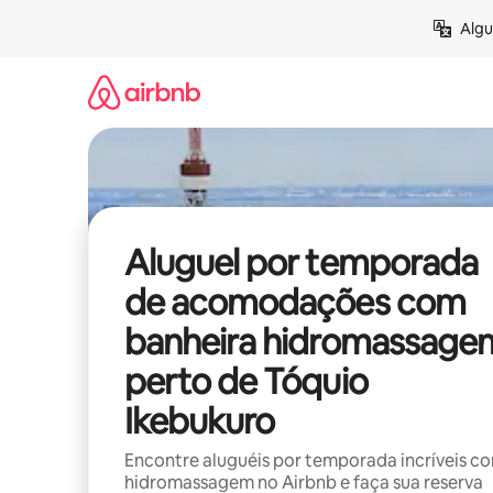
Pular
Algu
para
o
conteúdo
Aluguel por temporada
de acomodações com
banheira hidromassage
perto de Tóquio
Ikebukuro
Encontre aluguéis por temporada incríveis c
hidromassagem no Airbnb e faça sua reserva