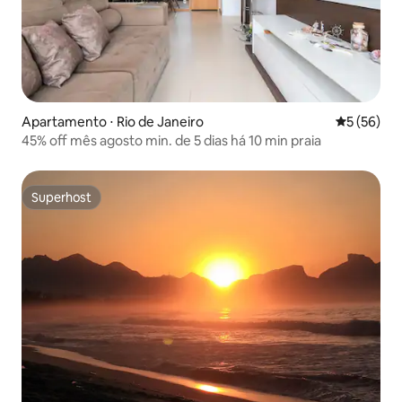
Apartamento ⋅ Rio de Janeiro
5 de uma a
5 (56)
45% off mês agosto min. de 5 dias há 10 min praia
Superhost
Superhost