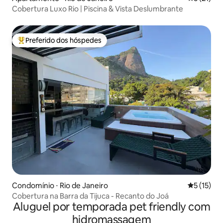
Cobertura Luxo Rio | Piscina & Vista Deslumbrante
Preferido dos hóspedes
Entre os melhores preferidos dos hóspedes
Condomínio ⋅ Rio de Janeiro
5 de uma a
5 (15)
Cobertura na Barra da Tijuca - Recanto do Joá
Aluguel por temporada pet friendly com
hidromassagem