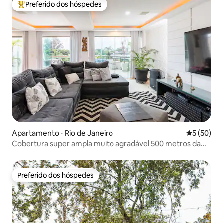
Preferido dos hóspedes
Entre os melhores preferidos dos hóspedes
Apartamento ⋅ Rio de Janeiro
5 de uma a
5 (50)
Cobertura super ampla muito agradável 500 metros da
praia
Preferido dos hóspedes
Preferido dos hóspedes