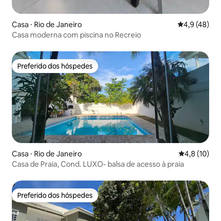
Casa ⋅ Rio de Janeiro
4,9 de uma a
4,9 (48)
Casa moderna com piscina no Recreio
Preferido dos hóspedes
Preferido dos hóspedes
Casa ⋅ Rio de Janeiro
4,8 de uma a
4,8 (10)
Casa de Praia, Cond. LUXO- balsa de acesso à praia
Preferido dos hóspedes
Preferido dos hóspedes