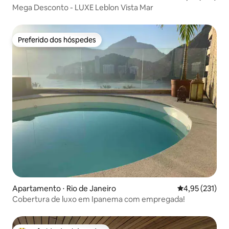
Mega Desconto - LUXE Leblon Vista Mar
Preferido dos hóspedes
Preferido dos hóspedes
Apartamento ⋅ Rio de Janeiro
4,95 de uma av
4,95 (231)
Cobertura de luxo em Ipanema com empregada!