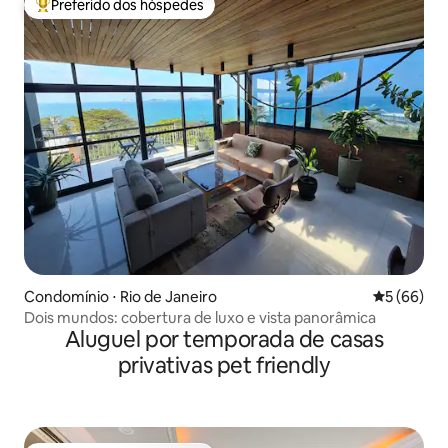
Preferido dos hóspedes
Entre os melhores preferidos dos hóspedes
Condomínio ⋅ Rio de Janeiro
5 de uma a
5 (66)
Dois mundos: cobertura de luxo e vista panorâmica
Aluguel por temporada de casas
privativas pet friendly