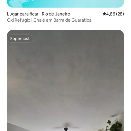
Lugar para ficar ⋅ Rio de Janeiro
4,86 de uma a
4,86 (28)
Oxi Refúgio I Chalé em Barra de Guaratiba
Superhost
Superhost