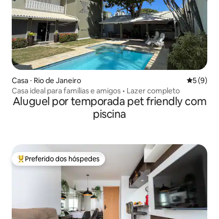
Casa ⋅ Rio de Janeiro
5 de uma 
5 (9)
Casa ideal para famílias e amigos • Lazer completo
Aluguel por temporada pet friendly com
piscina
Preferido dos hóspedes
Entre os melhores preferidos dos hóspedes