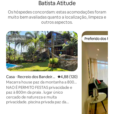
Batista Atitude
Os hóspedes concordam: estas acomodações foram
muito bem avaliadas quanto a localização, limpeza e
outros aspectos.
Superhost
Preferido dos hó
Superhost
Preferido dos hó
Casa ⋅ Recreio dos Bandeira
4,88 de uma avaliação média de 
4,88 (120)
ntes
Macarra house paz da montanha a 800m
da praia
NAO É PERMITO FESTAS privacidade e
paz à 800m da praia . lugar único
cercado de natureza e muita
privacidade. piscina privada paz da
montanha a 800m da praia ( 10 min
caminhando) a casa oferece muito