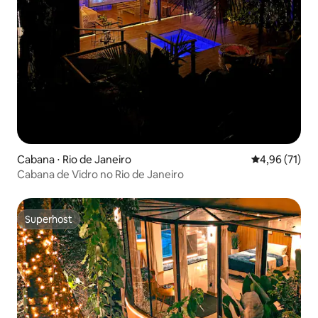
Cabana ⋅ Rio de Janeiro
4,96 de uma a
4,96 (71)
Cabana de Vidro no Rio de Janeiro
Superhost
Superhost