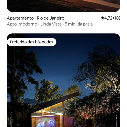
Apartamento ⋅ Rio de Janeiro
4,72 de uma a
4,72 (18)
Apto. moderno - Linda Vista - 5 min. da praia
Preferido dos hóspedes
Preferido dos hóspedes