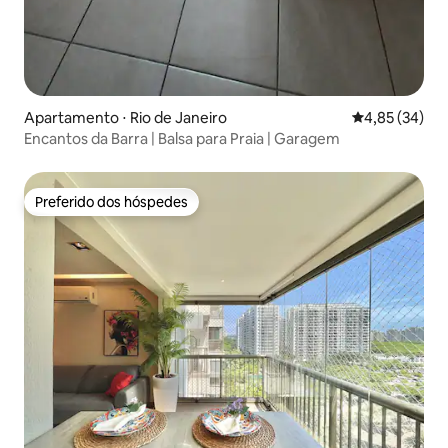
Apartamento ⋅ Rio de Janeiro
4,85 de uma a
4,85 (34)
Encantos da Barra | Balsa para Praia | Garagem
Preferido dos hóspedes
Preferido dos hóspedes