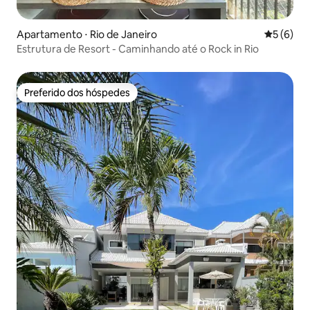
Apartamento ⋅ Rio de Janeiro
5 de uma 
5 (6)
Estrutura de Resort - Caminhando até o Rock in Rio
Preferido dos hóspedes
Preferido dos hóspedes