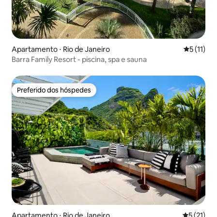
Apartamento ⋅ Rio de Janeiro
5 de uma a
5 (11)
Barra Family Resort - piscina, spa e sauna
Preferido dos hóspedes
Preferido dos hóspedes
Apartamento ⋅ Rio de Janeiro
5 de uma a
5 (21)