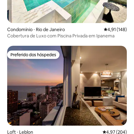
Condomínio ⋅ Rio de Janeiro
4,91 de uma av
4,91 (148)
Cobertura de Luxo com Piscina Privada em Ipanema
Preferido dos hóspedes
Preferido dos hóspedes
Loft ⋅ Leblon
4,97 de uma ava
4,97 (204)