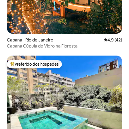
Cabana ⋅ Rio de Janeiro
4,9 de uma a
4,9 (42)
Cabana Cúpula de Vidro na Floresta
Preferido dos hóspedes
Entre os melhores preferidos dos hóspedes