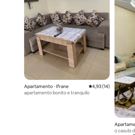
Apartamento ⋅ Ifrane
4,93 de uma avaliação 
4,93 (14)
apartamento bonito e tranquilo
Apartamen
o casulo d