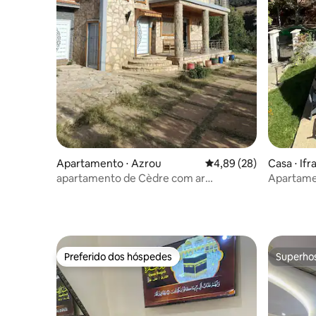
Apartamento ⋅ Azrou
4,89 de uma avaliação 
4,89 (28)
Casa ⋅ Ifr
apartamento de Cèdre com ar
Apartamen
condicionado 2 quartos Wi-Fi
Preferido dos hóspedes
Superho
Preferido dos hóspedes
Superho