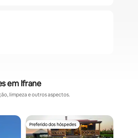
s em Ifrane
o, limpeza e outros aspectos.
Cabana ⋅ 
Preferido dos hóspedes
Superho
Preferido dos hóspedes
Superho
Cabana c
Fuja par