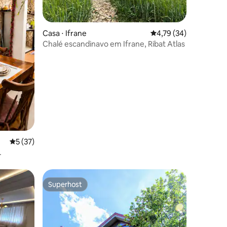
Casa ⋅ Ifrane
4,79 de uma avaliação
4,79 (34)
Chalé escandinavo em Ifrane, Ribat Atlas
ções
5 de uma avaliação média de 5, 37 avaliações
5 (37)
lix +
Superhost
Superhost