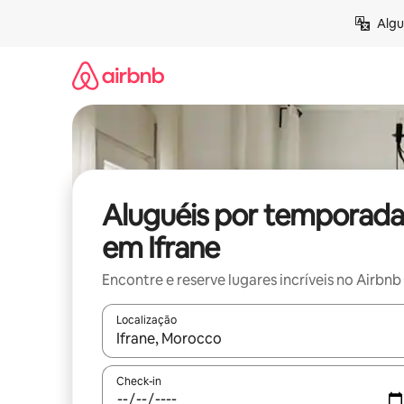
Pular
Algu
para
o
conteúdo
Aluguéis por temporada
em Ifrane
Encontre e reserve lugares incríveis no Airbnb
Localização
Quando os resultados estiverem disponíveis, expl
Check-in