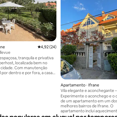
ane
4,92 de uma avaliação média de 5, 24 avalia
4,92 (24)
ellevue
, espaçosa, tranquila e privativa
erhost, localizada bem no
a cidade. Com manutenção
 por dentro e por fora, a casa
 um lindo jardim frontal
gramado exuberante, roseiras
Apartamento ⋅ Ifrane
média de 5, 34 avaliações
 árvores frutíferas maduras, um
Vila elegante e aconchegante – 
tio e uma churrasqueira
Experimente o aconchego e o 
erfeita para noites relaxantes,
de um apartamento em um do
telã e refeições ao ar livre.
melhores bairros de Ifrane. O
rá a uma curta distância a pé
apartamento inclui aquecimen
urantes e cafés sofisticados de
lareira de madeira real e um a