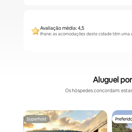
Avaliação média: 4,5
Ifrane: as acomodações deste cidade têm uma a
Aluguel po
Os hóspedes concordam: estas
Superhost
Preferid
Superhost
Preferid