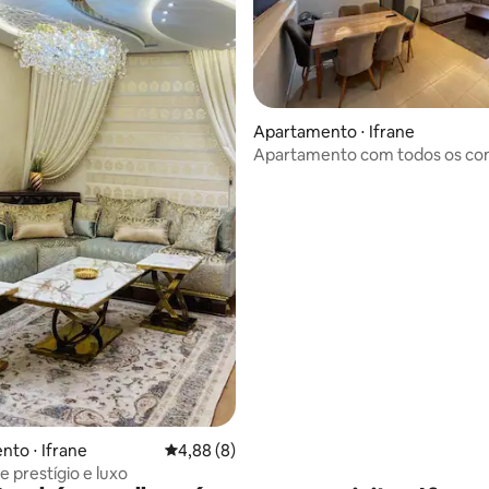
Apartamento ⋅ Ifrane
Apartamento com todos os co
média de 5, 14 avaliações
to ⋅ Ifrane
4,88 de uma avaliação média de 5, 8 avalia
4,88 (8)
e prestígio e luxo