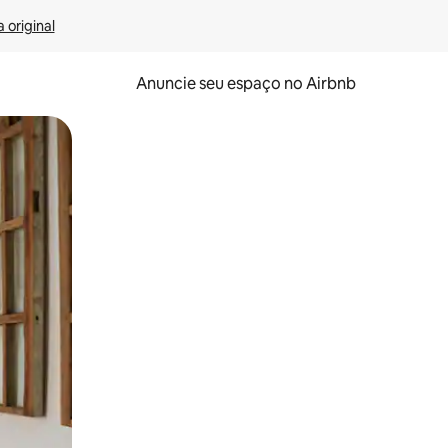
 original
Anuncie seu espaço no Airbnb
 deslizando o dedo na tela.