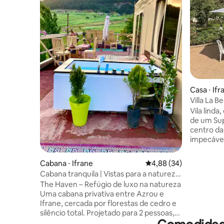
Casa ⋅ Ifr
Villa La B
Vila linda
de um Sup
centro d
impecável
dispõe de
fechado, 
Cabana ⋅ Ifrane
4,88 de uma avaliação 
4,88 (34)
floridas,
Cabana tranquila | Vistas para a natureza
grande pá
e silêncio | The Haven
The Haven – Refúgio de luxo na natureza
familiar p
Uma cabana privativa entre Azrou e
chá de hor
Ifrane, cercada por florestas de cedro e
Você esta
silêncio total. Projetado para 2 pessoas,
dos resta
com uma cama aconchegante, cozinha