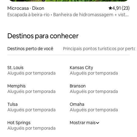
Microcasa ⋅ Dixon
4,91 de uma a
4,91 (23)
Escapada à beira-rio • Banheira de hidromassagem + vista
privativa para o penhasco
Destinos para conhecer
Destinos perto de você
Principais pontos turísticos por perto
St. Louis
Kansas City
Aluguéis por temporada
Aluguéis por temporada
Memphis
Branson
Aluguéis por temporada
Aluguéis por temporada
Tulsa
Omaha
Aluguéis por temporada
Aluguéis por temporada
Hot Springs
Mostrar mais
Aluguéis por temporada