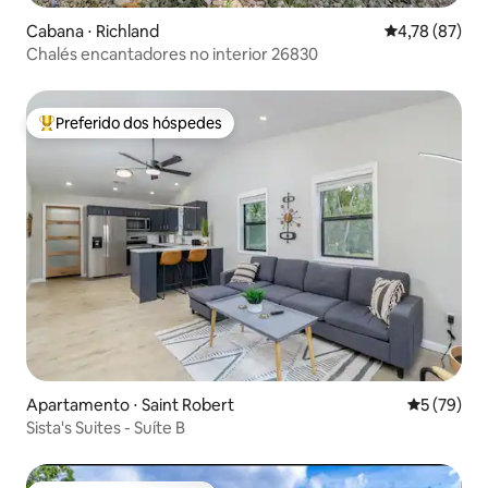
Cabana ⋅ Richland
4,78 de uma a
4,78 (87)
Chalés encantadores no interior 26830
Preferido dos hóspedes
Entre os melhores preferidos dos hóspedes
Apartamento ⋅ Saint Robert
5 de uma a
5 (79)
Sista's Suites - Suíte B