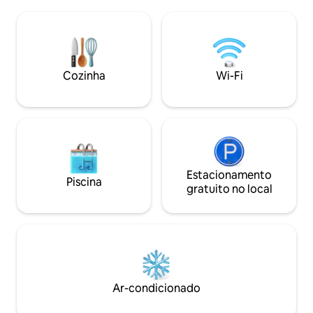
ao ar livre. Balance suavemente nas
garagem trancada 
cadeiras suspensas em formato de ovo
carros pequenos. De carro: 15-20 min
e divirta-se com jogos ao ar livre.
para Linn para sup
Perfeito para uma escapadinha
Jeff City / 5 min p
romântica ou para recarregar as
rio. Infelizmente,
energias em silêncio, é o tipo de lugar
Cozinha
Wi-Fi
crianças menores 
onde você realmente se desconecta e
de estimação.
respira. A poucos minutos da I-44/Route
66 e a 30 minutos de Ft. Leonard Wood.
Estacionamento
Piscina
gratuito no local
Ar-condicionado