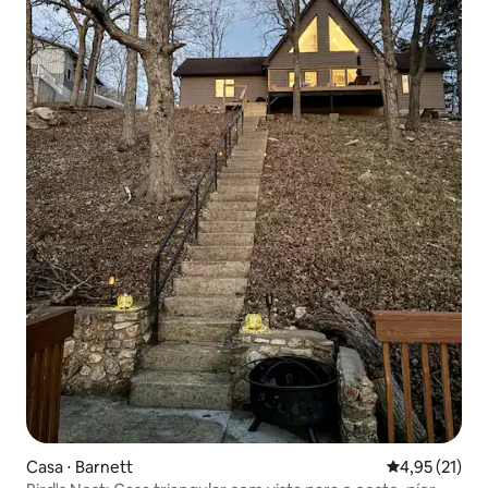
Casa ⋅ Barnett
4,95 de uma a
4,95 (21)