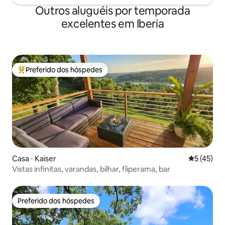
Outros aluguéis por temporada
excelentes em Iberia
Preferido dos hóspedes
Entre os melhores preferidos dos hóspedes
Casa ⋅ Kaiser
5 de uma a
5 (45)
Vistas infinitas, varandas, bilhar, fliperama, bar
Preferido dos hóspedes
Preferido dos hóspedes