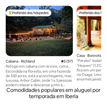
Preferido dos hóspedes
Preferido dos hó
Entre os melhores preferidos dos hóspedes
Preferido dos hó
Casa ⋅ Bonnots Mil
"Paraíso" isolado: 
Cabana ⋅ Richland
5 de uma avaliação média de
5 (97)
do pôr do sol
"Heaven" (1.512 pé
Refúgio em cabana com árvore, cama
fica em um penhas
king, fogueira, churrasqueira
Escondida na floresta, em uma fazenda
rio Osage. Uma ca
de 530 acres, está a aconchegante, mas
enormes janelas d
luxuosa, Arbor Cabin, onde 1 a 3 pessoas
marquise. Duas v
podem relaxar e descansar junto à
vistas para o rio e
Comodidades populares em aluguel por
fogueira sob as estrelas e acordar com
banheira de imers
vistas tranquilas da floresta. Prepare
temporada em Iberia
situadas na cabana
refeições em uma cozinha totalmente
do sol. A cabana fi
mobiliada ou cozinhe na churrasqueira
estrada isolada na