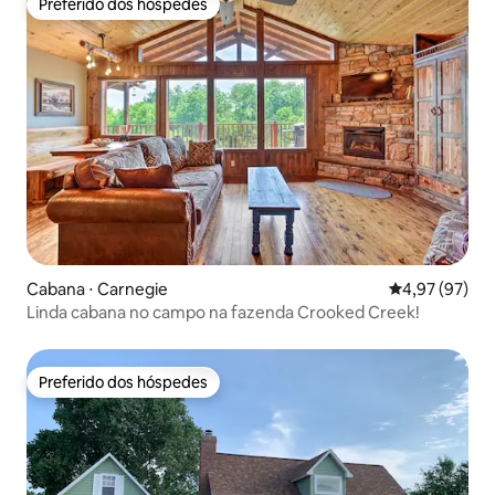
Preferido dos hóspedes
Preferido dos hóspedes
Cabana ⋅ Carnegie
4,97 de uma a
4,97 (97)
Linda cabana no campo na fazenda Crooked Creek!
Preferido dos hóspedes
Preferido dos hóspedes