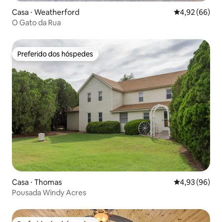
Casa ⋅ Weatherford
4,92 de uma a
4,92 (66)
O Gato da Rua
Preferido dos hóspedes
Preferido dos hóspedes
Casa ⋅ Thomas
4,93 de uma a
4,93 (96)
Pousada Windy Acres