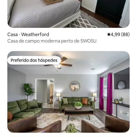
Casa ⋅ Weatherford
4,99 de uma av
4,99 (88)
Casa de campo moderna perto de SWOSU
Preferido dos hóspedes
Preferido dos hóspedes