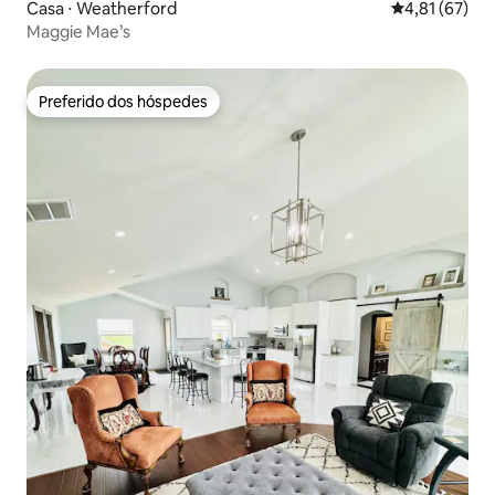
Casa ⋅ Weatherford
4,81 de uma a
4,81 (67)
Maggie Mae’s
Preferido dos hóspedes
Preferido dos hóspedes