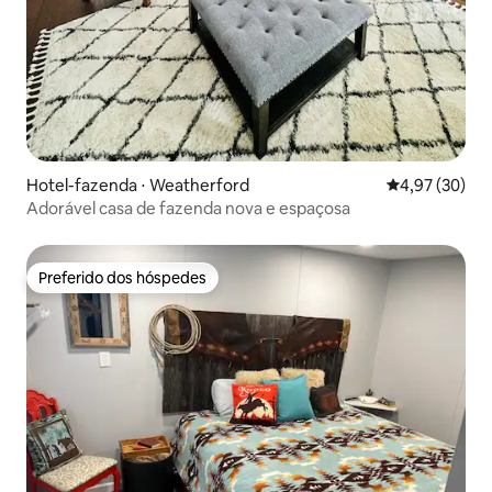
Hotel-fazenda ⋅ Weatherford
4,97 de uma a
4,97 (30)
Adorável casa de fazenda nova e espaçosa
Preferido dos hóspedes
Preferido dos hóspedes