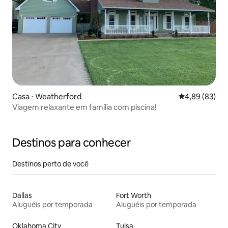
Casa ⋅ Weatherford
4,89 de uma a
4,89 (83)
Viagem relaxante em família com piscina!
Destinos para conhecer
Destinos perto de você
Dallas
Fort Worth
Aluguéis por temporada
Aluguéis por temporada
Oklahoma City
Tulsa