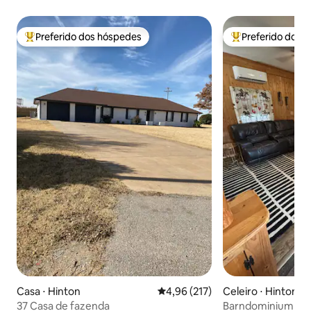
Preferido dos hóspedes
Preferido dos 
Entre os melhores preferidos dos hóspedes
Entre os melhore
Casa ⋅ Hinton
4,96 de uma avaliação média de 
4,96 (217)
Celeiro ⋅ Hinton
37 Casa de fazenda
Barndominium Hap