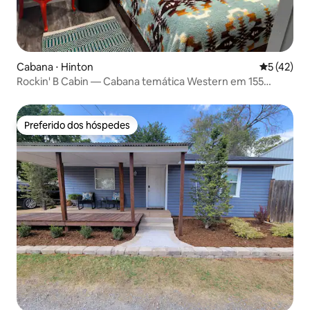
Cabana ⋅ Hinton
5 de uma a
5 (42)
Rockin' B Cabin — Cabana temática Western em 155
acres.
Preferido dos hóspedes
Preferido dos hóspedes