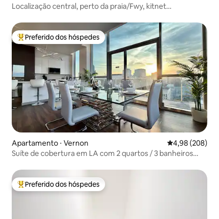
Localização central, perto da praia/Fwy, kitnet
aconchegante
Preferido dos hóspedes
Entre os melhores preferidos dos hóspedes
Apartamento ⋅ Vernon
4,98 de uma ava
4,98 (208)
Suíte de cobertura em LA com 2 quartos / 3 banheiros
[piscina | letreiro de Hollywood]
Preferido dos hóspedes
Entre os melhores preferidos dos hóspedes