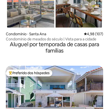
Condomínio ⋅ Santa Ana
4,98 de uma av
4,98 (107)
Condomínio de meados do século | Vista para a cidade
Aluguel por temporada de casas para
famílias
Preferido dos hóspedes
Entre os melhores preferidos dos hóspedes