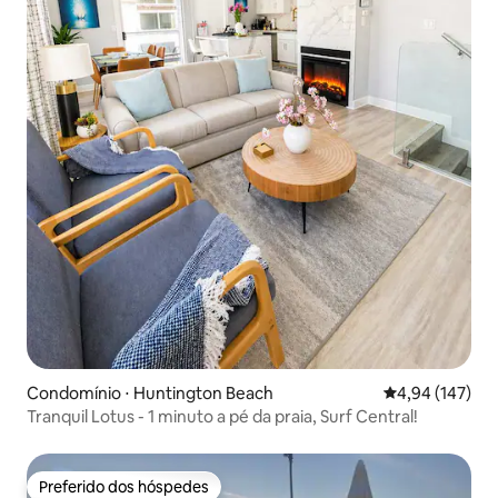
Condomínio ⋅ Huntington Beach
4,94 de uma av
4,94 (147)
Tranquil Lotus - 1 minuto a pé da praia, Surf Central!
Preferido dos hóspedes
Preferido dos hóspedes