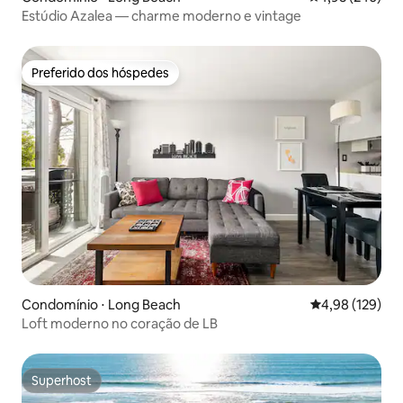
Estúdio Azalea — charme moderno e vintage
Preferido dos hóspedes
Preferido dos hóspedes
Condomínio ⋅ Long Beach
4,98 de uma av
4,98 (129)
Loft moderno no coração de LB
Superhost
Superhost