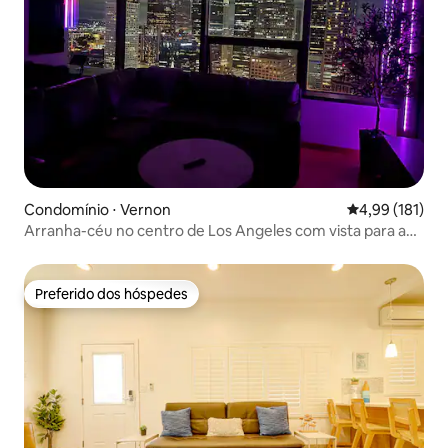
Condomínio ⋅ Vernon
4,99 de uma av
4,99 (181)
Arranha-céu no centro de Los Angeles com vista para a
cidade
Preferido dos hóspedes
Preferido dos hóspedes