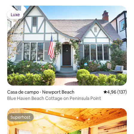
bicicletas, churrasco e centro da cidade
Luxe
Luxe
Casa de campo ⋅ Newport Beach
4,96 de uma av
4,96 (137)
Blue Haven Beach Cottage on Peninsula Point
Superhost
Superhost