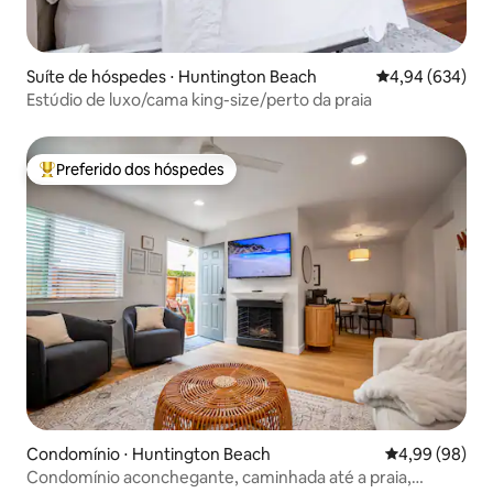
Suíte de hóspedes ⋅ Huntington Beach
4,94 de uma ava
4,94 (634)
Estúdio de luxo/cama king-size/perto da praia
Preferido dos hóspedes
Entre os melhores preferidos dos hóspedes
Condomínio ⋅ Huntington Beach
4,99 de uma av
4,99 (98)
Condomínio aconchegante, caminhada até a praia,