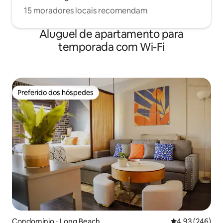
15 moradores locais recomendam
Aluguel de apartamento para
temporada com Wi-Fi
Preferido dos hóspedes
Preferido dos hóspedes
Condomínio ⋅ Long Beach
4,93 de uma ava
4,93 (246)