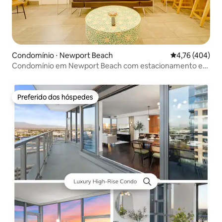
Condomínio ⋅ Newport Beach
4,76 de uma av
4,76 (404)
Condomínio em Newport Beach com estacionamento e
Wi-Fi rápido
Preferido dos hóspedes
Preferido dos hóspedes