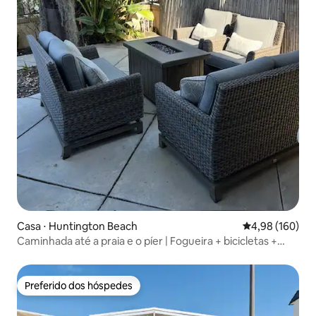
Casa ⋅ Huntington Beach
4,98 de uma av
4,98 (160)
Caminhada até a praia e o píer | Fogueira + bicicletas +
animais de estimação
Preferido dos hóspedes
Preferido dos hóspedes