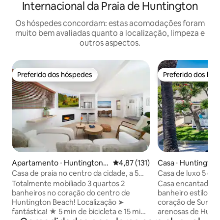
Internacional da Praia de Huntington
Os hóspedes concordam: estas acomodações foram
muito bem avaliadas quanto a localização, limpeza e
outros aspectos.
Preferido dos hóspedes
Preferido dos hó
Preferido dos hóspedes
Preferido dos hó
Apartamento ⋅ Huntington B
4,87 de uma avaliação média de 
4,87 (131)
Casa ⋅ Huntington
each
Casa de praia no centro da cidade, a 5
Casa de luxo 5 estr
minutos da praia! Quintal, churrasco
Huntington Beach
Totalmente mobiliado 3 quartos 2
Casa encantadora 
banheiros no coração do centro de
banheiro estilo ar
Huntington Beach! Localização ➤
coração de Surf C
fantástica! ★ 5 min de bicicleta e 15 min
arenosas de Hunti