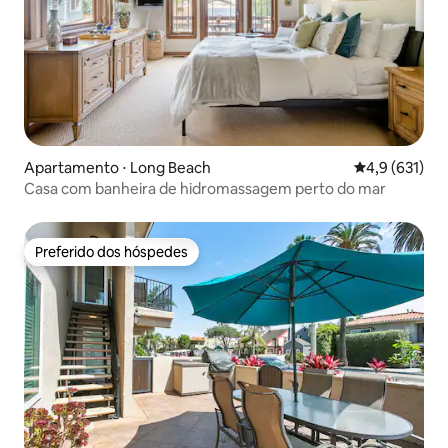
Apartamento ⋅ Long Beach
4,9 de uma av
4,9 (631)
Casa com banheira de hidromassagem perto do mar
Preferido dos hóspedes
Preferido dos hóspedes