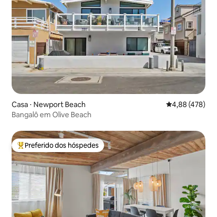
Casa ⋅ Newport Beach
4,88 de uma av
4,88 (478)
Bangalô em Olive Beach
Preferido dos hóspedes
Entre os melhores preferidos dos hóspedes