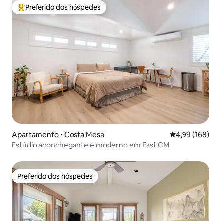
Preferido dos hóspedes
Entre os melhores preferidos dos hóspedes
Apartamento ⋅ Costa Mesa
4,99 de uma av
4,99 (168)
Estúdio aconchegante e moderno em East CM
Preferido dos hóspedes
Preferido dos hóspedes