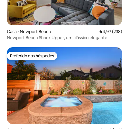
Casa ⋅ Newport Beach
4,97 de uma av
4,97 (238)
Newport Beach Shack Upper, um clássico elegante
Preferido dos hóspedes
Preferido dos hóspedes