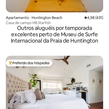
Apartamento ⋅ Huntington Beach
4,98 de uma av
4,98 (431)
Casa de campo HB Starfish
Outros aluguéis por temporada
excelentes perto de Museu de Surfe
Internacional da Praia de Huntington
Preferido dos hóspedes
Entre os melhores preferidos dos hóspedes