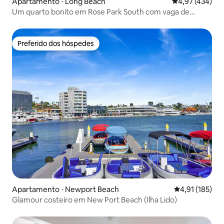
Apartamento ⋅ Long Beach
4,97 de uma av
4,97 (434)
Um quarto bonito em Rose Park South com vaga de
estacionamento
Preferido dos hóspedes
Preferido dos hóspedes
Apartamento ⋅ Newport Beach
4,91 de uma av
4,91 (185)
Glamour costeiro em New Port Beach (Ilha Lido)