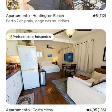
Apartamento ⋅ Huntington Beach
5 de uma av
5 (112)
Perto 2 da praia, longe das multidões
Preferido dos hóspedes
Entre os melhores preferidos dos hóspedes
Apartamento ⋅ Costa Mesa
4,95 de uma av
4,95 (136)