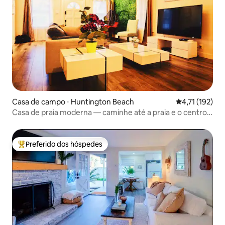
Casa de campo ⋅ Huntington Beach
4,71 de uma av
4,71 (192)
Casa de praia moderna — caminhe até a praia e o centro
da cidade
Preferido dos hóspedes
Entre os melhores preferidos dos hóspedes