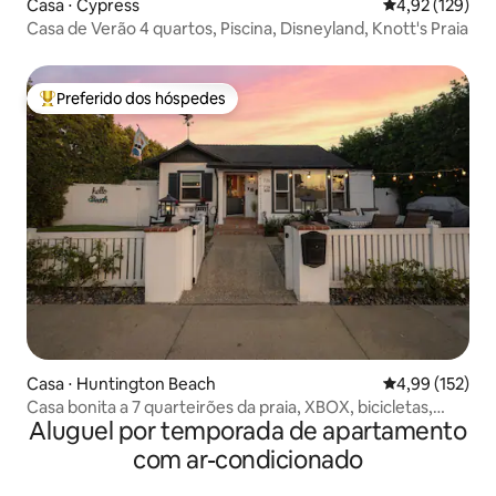
Casa ⋅ Cypress
4,92 de uma av
4,92 (129)
Casa de Verão 4 quartos, Piscina, Disneyland, Knott's Praia
Preferido dos hóspedes
Entre os melhores preferidos dos hóspedes
Casa ⋅ Huntington Beach
4,99 de uma av
4,99 (152)
Casa bonita a 7 quarteirões da praia, XBOX, bicicletas,
Aluguel por temporada de apartamento
animais de estimação
com ar-condicionado