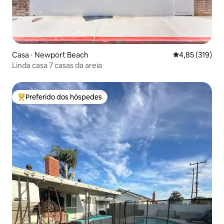
Casa ⋅ Newport Beach
4,85 de uma av
4,85 (319)
Linda casa 7 casas da areia
Preferido dos hóspedes
Entre os melhores preferidos dos hóspedes