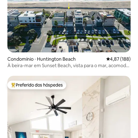
Condomínio ⋅ Huntington Beach
4,87 de uma av
4,87 (188)
À beira-mar em Sunset Beach, vista para o mar, acomoda
10 pessoas
Preferido dos hóspedes
Entre os melhores preferidos dos hóspedes