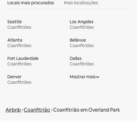
Locais mais procurados
Mais localizações
Seattle
Los Angeles
Coanfitriões
Coanfitriões
Atlanta
Bellevue
Coanfitriões
Coanfitriões
Fort Lauderdale
Dallas
Coanfitriões
Coanfitriões
Denver
Mostrar mais
Coanfitriões
Airbnb
Coanfitrião
Coanfitrião em Overland Park