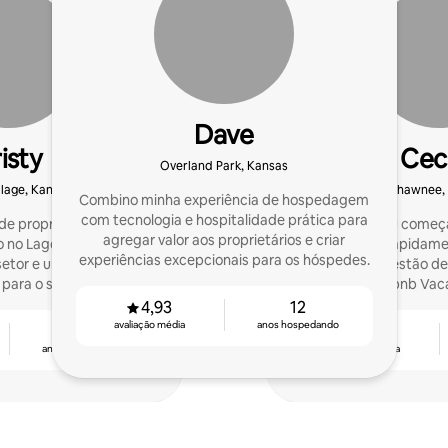
Dave
isty
Ceci
Overland Park, Kansas
illage, Kansas
Shawnee,
Combino minha experiência de hospedagem
com tecnologia e hospitalidade prática para
de propriedade familiar
Meu marido e eu come
agregar valor aos proprietários e criar
 no Lago dos Ozarks.
para amigos e rapidam
experiências excepcionais para os hóspedes.
setor e uma motivação
empresa de gestão de
 para o sucesso
chamada Bearbnb Vaca
Rent
4,93
12
avaliação média
anos hospedando
5
4,81
anos hospedando
avaliação média