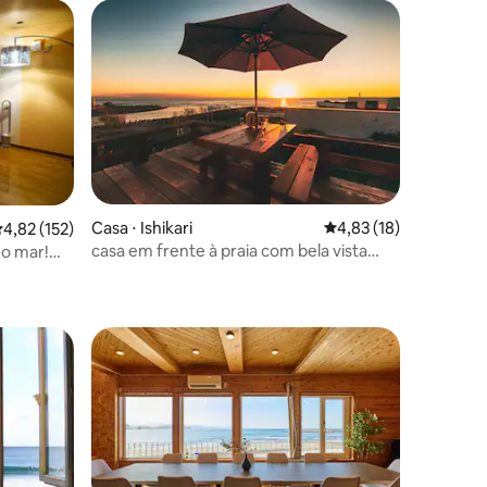
Casa ⋅ Ishikari
4,83 de uma avaliação
4,83 (18)
,82 de uma avaliação média de 5, 152 avaliações
4,82 (152)
casa em frente à praia com bela vista
 o mar!
ções
para o pôr do sol