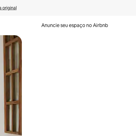
 original
Anuncie seu espaço no Airbnb
 deslizando o dedo na tela.