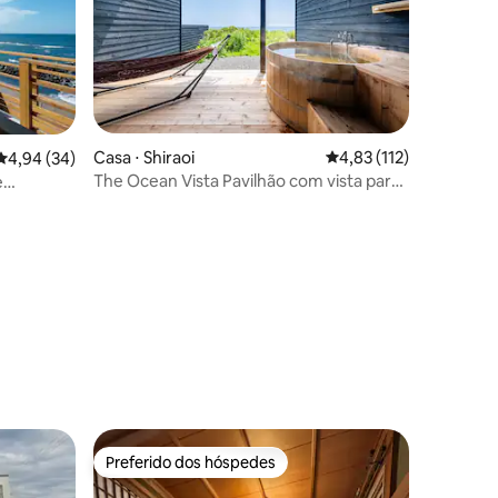
Casa ⋅ Shiraoi
4,83 de uma avaliação 
4,83 (112)
4,94 de uma avaliação média de 5, 34 avaliações
4,94 (34)
The Ocean Vista Pavilhão com vista para
e
o mar [com banheira de hidromassagem
privativa]
ções
Preferido dos hóspedes
Preferido dos hóspedes