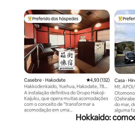
Preferido dos hóspedes
Prefe
Entre os melhores preferidos dos hóspedes
Entre os
Casebre ⋅ Hakodate
4,93 de uma avaliação m
4,93 (132)
Casa ⋅ Hi
Hakkodenkaido, Yuehua, Hakodate, 78
Mt. APOI/
㎡, casa de estilo japonês, arquitetura de
A instalação definitiva do Grupo Hakoji-
Otomonots
casa de chá, Wi-Fi, ar condicionado
Kaijuku, que opera muitas acomodações
(Oshirabe
com o conceito de "transformar a
do mar, d
acomodação em uma
alguma fo
Hokkaido: comod
diversão".Reformamos uma antiga casa
meus avós
particular com cerca de 100 anos,
pescador 
proporcionando a melhor estadia que
algum motivo. Cercado p
parece ser um espaço diferente.O
natureza,