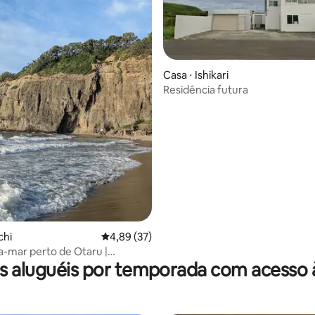
Casa ⋅ Ishikari
Residência futura
média de 5, 26 avaliações
chi
4,89 de uma avaliação média de 5, 37 avalia
4,89 (37)
ra-mar perto de Otaru |
s aluguéis por temporada com acesso à
a local