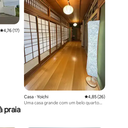
4,76 de uma avaliação média de 5, 17 avaliações
4,76 (17)
ções
Casa ⋅ Yoichi
4,85 de uma avaliação
4,85 (26)
Uma casa grande com um belo quarto
 praia
em estilo japonês