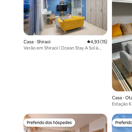
Casa ⋅ Shiraoi
4,93 de uma avaliação 
4,93 (15)
Verão em Shiraoi | Ocean Stay A Sol à
beira-mar
Casa ⋅ Ot
Estação K
canal / E
minutos a
minutos a
Preferido dos hóspedes
Preferid
Preferido dos hóspedes
Preferid
alugar, ac
quartos e