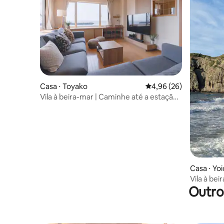
7 pessoas
Casa ⋅ Toyako
4,96 de uma avaliação 
4,96 (26)
Vila à beira-mar | Caminhe até a estação
Toya | 8 pessoas
Casa ⋅ Yoi
Vila à bei
Outro
Experiênci