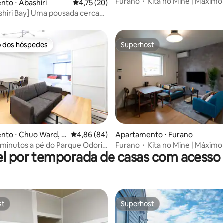
 duração.Lamentamos. Posso
às 14h no dia do check-out.
Furano・Kita no Mine | Máximo
to ⋅ Abashiri
4,75 de uma avaliação média de 5, 20 avalia
4,75 (20)
el e estar disponível para
pessoas | Estadia confortável 
shiri Bay] Uma pousada cercada
 * O depósito (somente no
academia, para desfrutar de c
reza com vista para o mar e
 adequado para animais de
flores e esqui, Furano・Kita no 
rdilheira Shiretoko
o.
Verão Alp...
o dos hóspedes
Superhost
o dos hóspedes
Superhost
média de 5, 61 avaliações
nto ⋅ Chuo Ward, S
4,86 de uma avaliação média de 5, 84 avalia
4,86 (84)
Apartamento ⋅ Furano
 minutos a pé do Parque Odori!
Furano・Kita no Mine | Máximo
l por temporada de casas com acesso 
o
pessoas | Estadia confortável 
academia, para desfrutar de c
flores e esqui, Furano・Kita no 
Verão Alp...
st
Superhost
st
Superhost