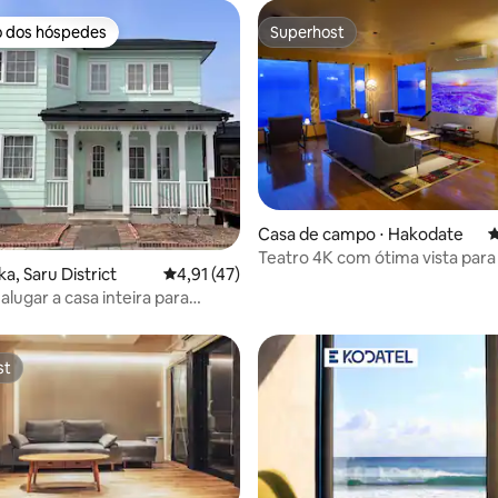
o dos hóspedes
Superhost
o dos hóspedes
Superhost
média de 5, 80 avaliações
Casa de campo ⋅ Hakodate
4
Teatro 4K com ótima vista para
ka, Saru District
4,91 de uma avaliação média de 5, 47 avalia
4,91 (47)
Perto de águas termais!
 alugar a casa inteira para
13 pessoas.
st
st