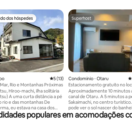
rido dos hóspedes
Superhost
 melhores preferidos dos hóspedes
Superhost
édia de 5, 132 avaliações
roo
5 de uma avaliação média de 5, 13 avalia
5 (13)
Condomínio ⋅ Otaru
4
Mar, Rio e Montanhas Próximas
Estacionamento gratuito no loc
Banheira com vista para o mar 
u, Hiroo-machi, ilha solitária
Aproximadamente 10 minutos a
de casal e 1 cama de solteiro
tsu) A uma curta distância a pé
canal de Otaru. A 5 minutos a p
o rio e das montanhas De
Sakaimachi, no centro turístico
rma, eu estava na casa dos
pode ver o sol nascer do banhe
idades populares em acomodações co
. É uma casa antiga de um ex-
vista para o mar. Desfrute de 
que se sente nostálgico por
viagem simples, hospedando-
or uma vasta
quarto com cozinha. [Dormir] As camas
 não se preocupe com as
da marca Simmons, lençóis de h