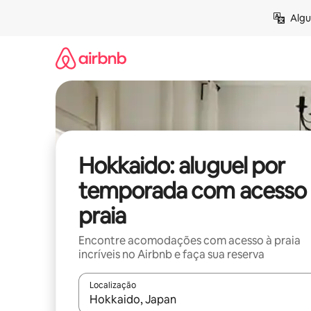
Pular
Algu
para
o
conteúdo
Hokkaido: aluguel por
temporada com acesso 
praia
Encontre acomodações com acesso à praia
incríveis no Airbnb e faça sua reserva
Localização
Quando os resultados estiverem disponíveis, expl