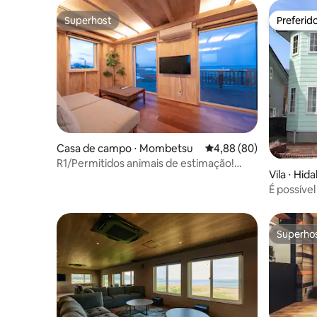
Superhost
Preferid
Superhost
Preferid
Casa de campo ⋅ Mombetsu
4,88 de uma avaliação 
4,88 (80)
R1/Permitidos animais de estimação!
Vila ⋅ Hida
Vista para o mar/Perto do cais de Garinko
É possível
acomodar 
Superho
Superho