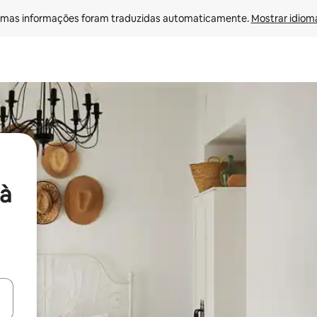
mas informações foram traduzidas automaticamente. 
Mostrar idioma
à
ore-os usando as seta para cima e para baixo do teclado ou tocando e