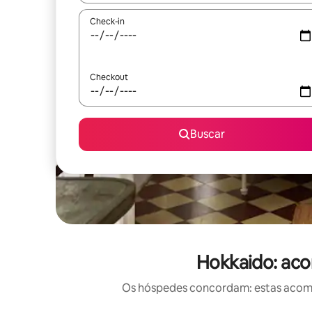
Check-in
Checkout
Buscar
Hokkaido: aco
Os hóspedes concordam: estas acomod