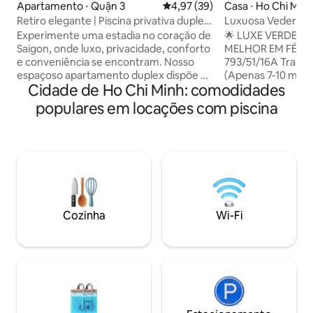
Apartamento ⋅ Quận 3
4,97 de uma avaliação média de
4,97 (39)
Casa ⋅ Ho Chi Minh
Retiro elegante | Piscina privativa duplex
Luxuosa Veder Pool
W
banheiros Saigon 
Experimente uma estadia no coração de
🌟 LUXE VERDE PO
Saigon, onde luxo, privacidade, conforto
MELHOR EM FÉRIA
e conveniência se encontram. Nosso
793/51/16A Tran Xu
espaçoso apartamento duplex dispõe de
(Apenas 7-10 minuto
Cidade de Ho Chi Minh: comodidades
uma piscina privativa no deck,
panorâmica do Bi
acabamentos de alta qualidade, acesso a
81 milhões de dóla
populares em locações com piscina
comodidades de alto nível, como uma
luxo: 6 quartos (3
piscina infinita no terraço, academia e
luxuosas), 6 banh
sauna. Perfeitamente localizado ao lado
moderno. 🏊 Oási
da Embaixada do Japão, nossos
privativo: piscina
hóspedes desfrutam de fácil acesso a
sala de karaokê à 
pontos turísticos icônicos Mercado Ben
bilhar, academia pr
Thanh - 8 min de carro War Remnants
alto nível: churras
Museum - 4 min de carro Catedral de
terraço, cozinha 
Cozinha
Wi-Fi
Notre Dame - 7 min de carro Reserve
equipada com utens
para memórias duradouras — Veja os
qualidade, geladei
detalhes abaixo