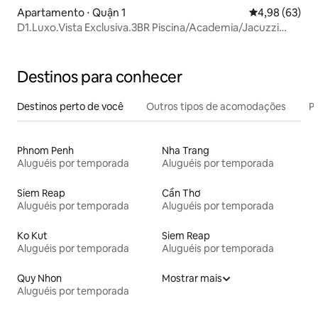
Apartamento ⋅ Quận 1
4,98 de uma a
4,98 (63)
D1.Luxo.Vista Exclusiva.3BR Piscina/Academia/Jacuzzi
Grátis
Destinos para conhecer
Destinos perto de você
Outros tipos de acomodações
Pr
Phnom Penh
Nha Trang
Aluguéis por temporada
Aluguéis por temporada
Siem Reap
Cần Thơ
Aluguéis por temporada
Aluguéis por temporada
Ko Kut
Siem Reap
Aluguéis por temporada
Aluguéis por temporada
Quy Nhon
Mostrar mais
Aluguéis por temporada