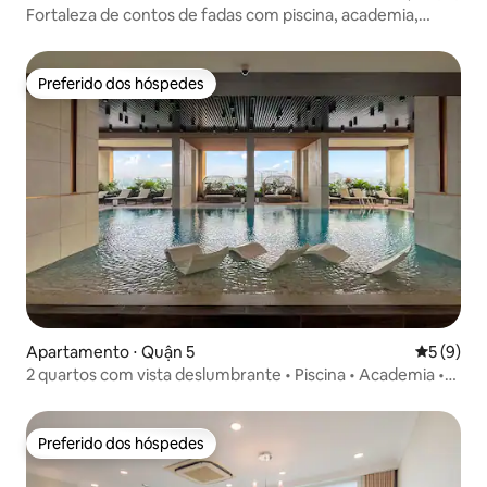
Fortaleza de contos de fadas com piscina, academia,
golfe, tênis.
Preferido dos hóspedes
Preferido dos hóspedes
Apartamento ⋅ Quận 5
5 de uma 
5 (9)
2 quartos com vista deslumbrante • Piscina • Academia •
Sauna
Preferido dos hóspedes
Preferido dos hóspedes