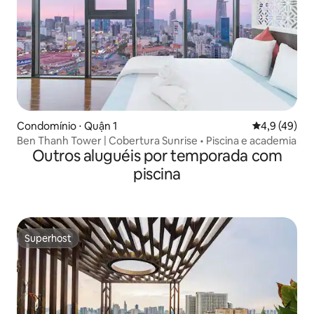
Condomínio ⋅ Quận 1
4,9 de uma a
4,9 (49)
Ben Thanh Tower | Cobertura Sunrise • Piscina e academia
Outros aluguéis por temporada com
piscina
Superhost
Superhost