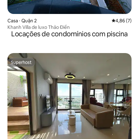
Casa ⋅ Quận 2
4,86 de uma 
4,86 (7)
Khanh Villa de luxo Thảo Điền
Locações de condomínios com piscina
Superhost
Superhost