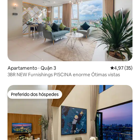
Apartamento ⋅ Quận 3
4,97 de uma a
4,97 (35)
3BR NEW Furnishings PISCINA enorme Ótimas vistas
Preferido dos hóspedes
Preferido dos hóspedes