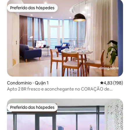
Preferido dos hóspedes
Preferido dos hóspedes
Condomínio ⋅ Quận 1
4,83 de uma av
4,83 (198)
Apto 2 BR fresco e aconchegante no CORAÇÃO de
HCMCity
Preferido dos hóspedes
Preferido dos hóspedes