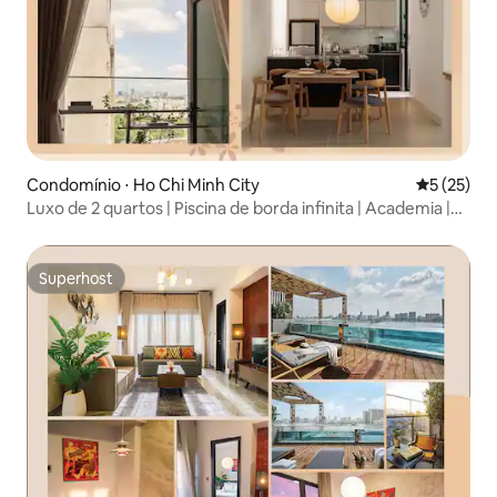
Condomínio ⋅ Ho Chi Minh City
5 de uma a
5 (25)
Luxo de 2 quartos | Piscina de borda infinita | Academia |
Vista para D1
Superhost
Superhost