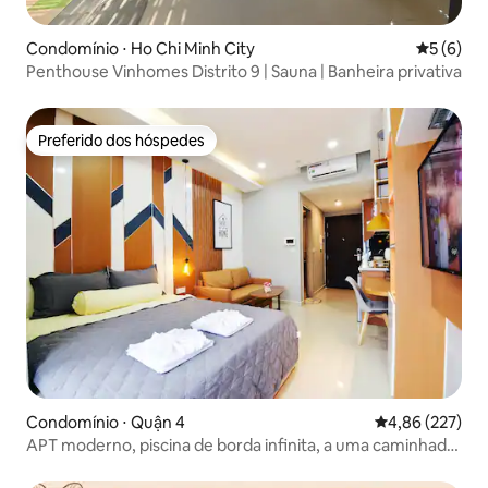
Condomínio ⋅ Ho Chi Minh City
5 de uma 
5 (6)
Penthouse Vinhomes Distrito 9 | Sauna | Banheira privativa
Preferido dos hóspedes
Preferido dos hóspedes
Condomínio ⋅ Quận 4
4,86 de uma av
4,86 (227)
APT moderno, piscina de borda infinita, a uma caminhada
de Bui Vien no CBD