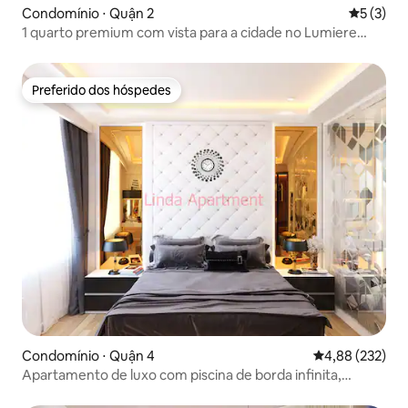
Condomínio ⋅ Quận 2
5 de uma 
5 (3)
1 quarto premium com vista para a cidade no Lumiere
West | Piscina e academia
Preferido dos hóspedes
Preferido dos hóspedes
Condomínio ⋅ Quận 4
4,88 de uma av
4,88 (232)
Apartamento de luxo com piscina de borda infinita,
academia, de 3 min a Centr