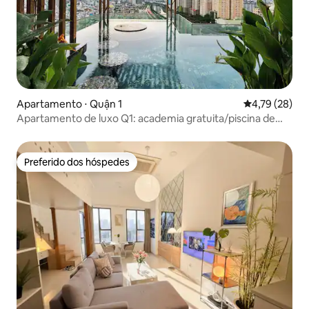
Apartamento ⋅ Quận 1
4,79 de uma a
4,79 (28)
Apartamento de luxo Q1: academia gratuita/piscina de
borda infinita com vista para a cidade
Preferido dos hóspedes
Preferido dos hóspedes