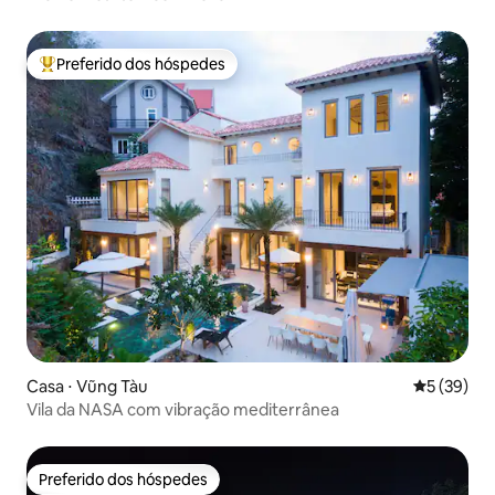
Preferido dos hóspedes
Entre os melhores preferidos dos hóspedes
Casa ⋅ Vũng Tàu
5 de uma a
5 (39)
Vila da NASA com vibração mediterrânea
Preferido dos hóspedes
Preferido dos hóspedes