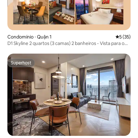
Condomínio ⋅ Quận 1
5 de uma a
5 (35)
D1 Skyline 2 quartos (3 camas) 2 banheiros - Vista para o
pôr do sol, piscina e academia
Superhost
Superhost