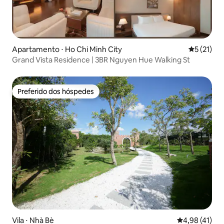
Apartamento ⋅ Ho Chi Minh City
5 de uma a
5 (21)
Grand Vista Residence | 3BR Nguyen Hue Walking St
Preferido dos hóspedes
Preferido dos hóspedes
Vila ⋅ Nhà Bè
4,98 de uma a
4,98 (41)