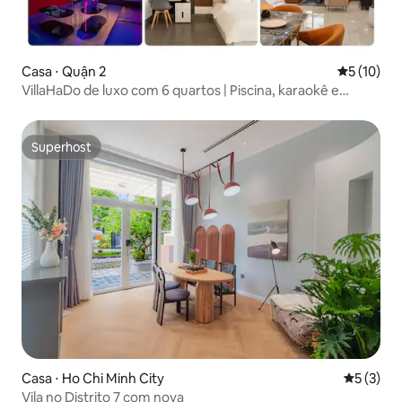
Casa ⋅ Quận 2
5 de uma a
5 (10)
VillaHaDo de luxo com 6 quartos | Piscina, karaokê e
jacuzzi
Superhost
Superhost
Casa ⋅ Ho Chi Minh City
5 de uma 
5 (3)
Vila no Distrito 7 com nova