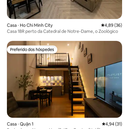
Casa ⋅ Ho Chi Minh City
4,89 de uma a
4,89 (36)
Casa 1BR perto da Catedral de Notre-Dame, o Zoológico
Preferido dos hóspedes
Preferido dos hóspedes
Casa ⋅ Quận 1
4,94 de uma a
4,94 (31)