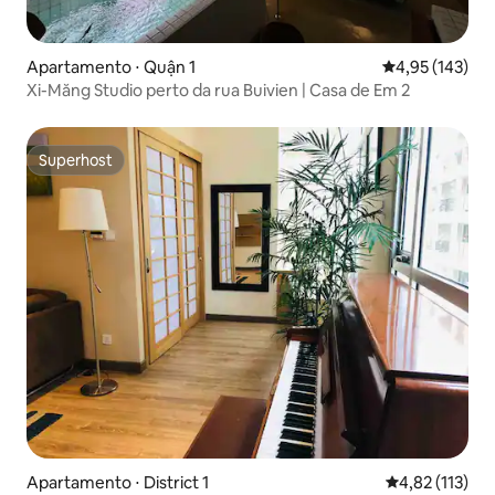
Apartamento ⋅ Quận 1
4,95 de uma av
4,95 (143)
Xi-Măng Studio perto da rua Buivien | Casa de Em 2
Superhost
Superhost
Apartamento ⋅ District 1
4,82 de uma av
4,82 (113)