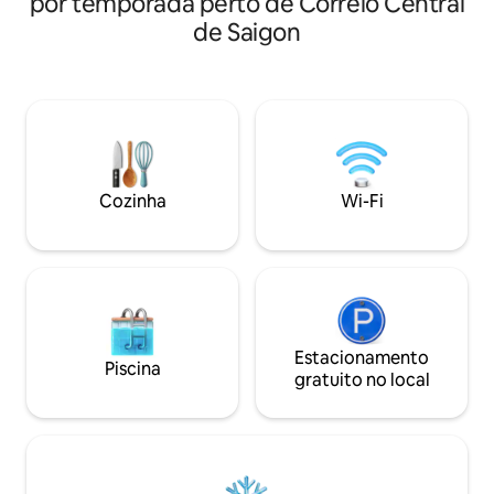
por temporada perto de Correio Central
da era colonial francesa a poucos passos
de canto) - Inclui 
de Saigon
do coração da cidade mais vibrante do
confortável para f
Vietnã. - Ficar no meu apartamento que
Smart TV de 65 po
fica no 3º andar ( sem elevador ), em um
YouTube - Sofá, po
bairro tranquilo e limpo. - O
Mesa de jantar 4 c
apartamento pode acomodar
cozinha completos
confortavelmente 2. - Uma cama
alta velocidade dis
tamanho Queen com colchão
condicionado para
confortável. - Uma Android TV de 55
24 horas, 7 dias p
Cozinha
Wi-Fi
polegadas com um bom sistema de alto-
falantes traz um bom ambiente para
filmes ou para relaxar com música à
noite. Chromecast e Apple TV 4K estão
disponíveis para seu uso. - Um iMac de
22 polegadas está disponível para você
buscar informações com a internet de
alta velocidade. - A cozinha está
Estacionamento
Piscina
totalmente abastecida com café, chá e
gratuito no local
utensílios de cozinha para permitir
refeições caseiras com pratos, pratos,
facas , garfos.. - Uma máquina de
lavar/secar também está pronta.
Transporte para o meu espaço: - Táxi: do