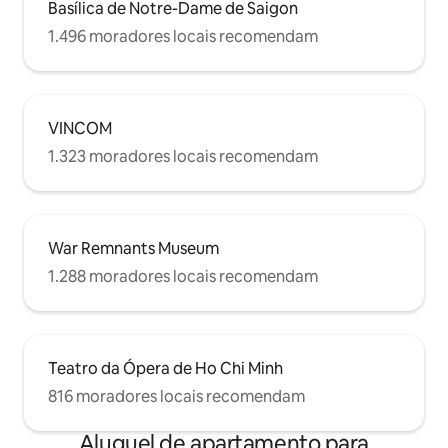
Basílica de Notre-Dame de Saigon
colonial francesa, a poucos passos do
coração da cidade mais vibrante do
1.496 moradores locais recomendam
Vietnã. O edifício em si está cheio de
cafés boutique e galerias de arte. Você
está literalmente hospedado no coração
da cidade de Ho Chi Minh. A 3 minutos
da Bitexco Financial Tower, a 10 minutos
VINCOM
da Estação Rodoviária Central Ben Thanh
1.323 moradores locais recomendam
e os táxis estão bem em frente à sua
porta. Prepare-se para explorar Saigon –
Pearl of the Far East!
War Remnants Museum
1.288 moradores locais recomendam
Teatro da Ópera de Ho Chi Minh
816 moradores locais recomendam
Aluguel de apartamento para