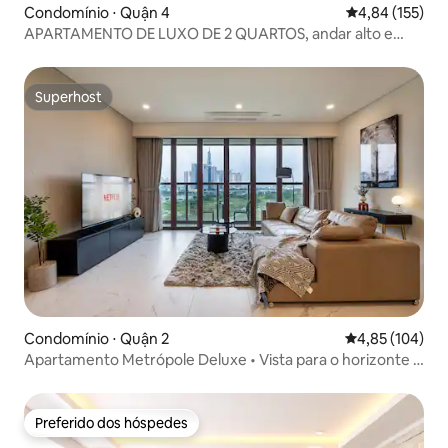
Condomínio ⋅ Quận 4
4,84 de uma av
4,84 (155)
APARTAMENTO DE LUXO DE 2 QUARTOS, andar alto e
vista para o rio, academia gratuita
Superhost
Superhost
Condomínio ⋅ Quận 2
4,85 de uma av
4,85 (104)
Apartamento Metrópole Deluxe • Vista para o horizonte •
Piscina e academia
Preferido dos hóspedes
Preferido dos hóspedes