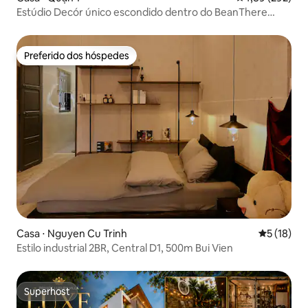
Estúdio Decór único escondido dentro do BeanThere
Coffee
Preferido dos hóspedes
Preferido dos hóspedes
Casa ⋅ Nguyen Cu Trinh
5 de uma a
5 (18)
Estilo industrial 2BR, Central D1, 500m Bui Vien
Superhost
Superhost