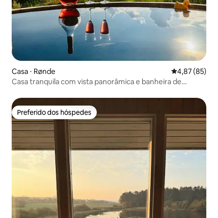
Casa ⋅ Rønde
4,87 de uma a
4,87 (85)
Casa tranquila com vista panorâmica e banheira de
hidromassagem - St
Preferido dos hóspedes
Preferido dos hóspedes