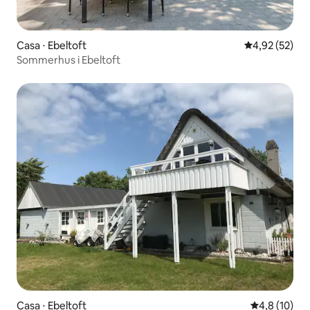
Casa ⋅ Ebeltoft
4,92 de uma a
4,92 (52)
Sommerhus i Ebeltoft
Casa ⋅ Ebeltoft
4,8 de uma a
4,8 (10)