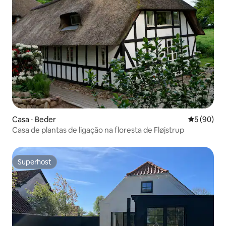
Casa ⋅ Beder
5 de uma a
5 (90)
Casa de plantas de ligação na floresta de Fløjstrup
Superhost
Superhost