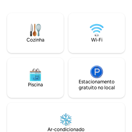
cozinha, banheiro privativo e uma sala
opções de compras
de estar aconchegante com um espaço
cabana é cercada 
de trabalho e acesso à internet. Acesso
terraço grande co
ao jardim na orla da floresta e
(lâmpadas de calo
possibilidade de caminhar na florestal.
churrasqueira e um
Estacionamento gratuito e a casa está
pessoas, que é aq
localizada a 10 minutos a pé da conexão
ano. Há dois quartos (camas de casal) e
Cozinha
Wi-Fi
de ônibus para o centro de Aarhus. Não
três sofás na sala 
é permitido animais de estimação.
uma bomba de calo
Estacionamento
Piscina
gratuito no local
Ar-condicionado