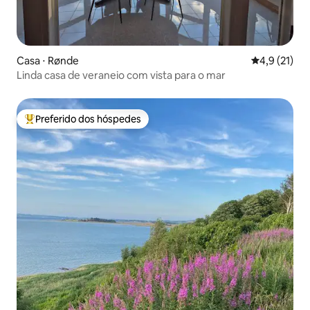
Casa ⋅ Rønde
4,9 de uma a
4,9 (21)
Linda casa de veraneio com vista para o mar
Preferido dos hóspedes
Entre os melhores preferidos dos hóspedes