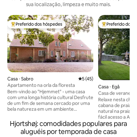
sua localização, limpeza e muito mais.
Preferido dos hóspedes
Preferido dos 
Entre os melhores preferidos dos hóspedes
Entre os melhore
Casa ⋅ Sabro
5 de uma avaliação média de
5 (45)
Apartamento na orla da floresta
Casa ⋅ Egå
Bem-vindo ao "Hjemmet" - uma casa
Casa de veraneio 
com uma longa história cultural Desfrute
spa ao ar livre
Relaxe nesta cha
de um fim de semana cercado por uma
cabana de praia 
bela natureza em um ambiente
natural na praia d
tranquilo perto de Århus. O
fácil acesso a Aarhus C: -300 
apartamento está localizado no primeiro
Hjortshøj: comodidades populares para
praia Skæring (2 p
andar com vista para a floresta e o vale.
minutos de carro 
aluguéis por temporada de casa
Há um quarto com cama de casal,
-30 minutos para M