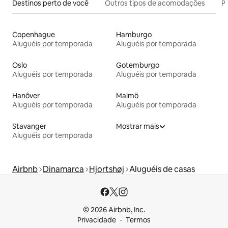
Destinos perto de você
Outros tipos de acomodações
Pr
Copenhague
Hamburgo
Aluguéis por temporada
Aluguéis por temporada
Oslo
Gotemburgo
Aluguéis por temporada
Aluguéis por temporada
Hanôver
Malmö
Aluguéis por temporada
Aluguéis por temporada
Stavanger
Mostrar mais
Aluguéis por temporada
Airbnb
Dinamarca
Hjortshøj
Aluguéis de casas
© 2026 Airbnb, Inc.
Privacidade
Termos