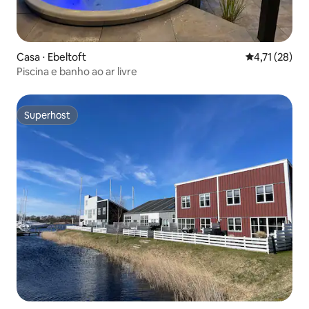
Casa ⋅ Ebeltoft
4,71 de uma a
4,71 (28)
Piscina e banho ao ar livre
Superhost
Superhost