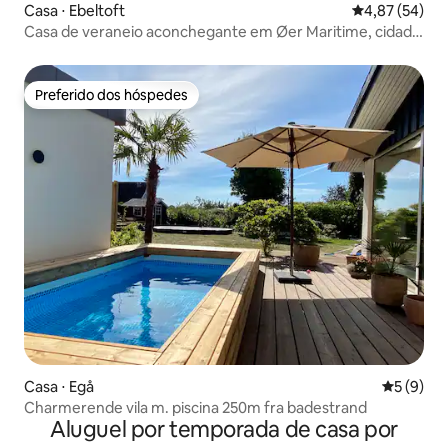
Casa ⋅ Ebeltoft
4,87 de uma a
4,87 (54)
Casa de veraneio aconchegante em Øer Maritime, cidade
de férias Ebeltoft
Preferido dos hóspedes
Preferido dos hóspedes
Casa ⋅ Egå
5 de uma 
5 (9)
Charmerende vila m. piscina 250m fra badestrand
Aluguel por temporada de casa por