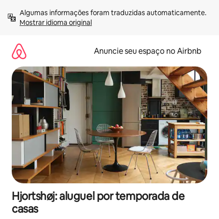
Pular
Algumas informações foram traduzidas automaticamente. 
para
Mostrar idioma original
o
conteúdo
Anuncie seu espaço no Airbnb
Hjortshøj: aluguel por temporada de
casas