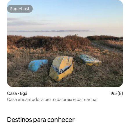
Superhost
Superhost
Casa ⋅ Egå
5 de uma 
5 (8)
Casa encantadora perto da praia e da marina
Destinos para conhecer