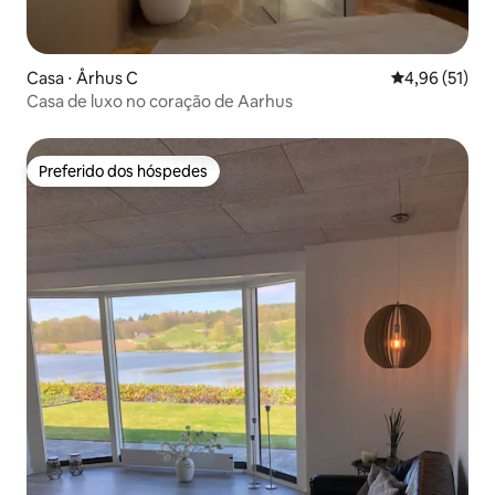
Casa ⋅ Århus C
4,96 de uma a
4,96 (51)
Casa de luxo no coração de Aarhus
Preferido dos hóspedes
Preferido dos hóspedes