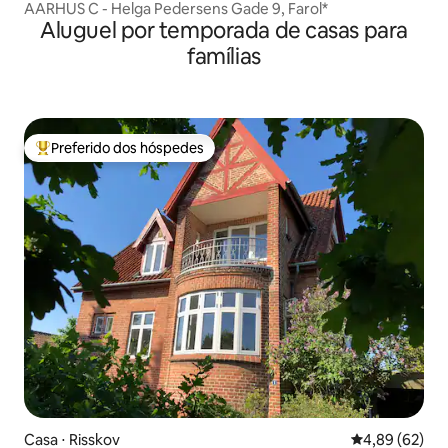
AARHUS C - Helga Pedersens Gade 9, Farol*
Aluguel por temporada de casas para
famílias
Preferido dos hóspedes
Entre os melhores preferidos dos hóspedes
Casa ⋅ Risskov
4,89 de uma a
4,89 (62)