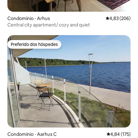
Condomínio ⋅ Arhus
4,83 de uma ava
4,83 (206)
Central city apartment/ cozy and quiet
Preferido dos hóspedes
Preferido dos hóspedes
Condomínio ⋅ Aarhus C
4,84 de uma av
4,84 (175)