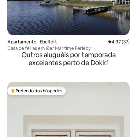
Apartamento ⋅ Ebeltoft
4,97 de uma a
4,97 (37)
Casa de férias em Øer Maritime Ferieby
Outros aluguéis por temporada
excelentes perto de Dokk1
Preferido dos hóspedes
Entre os melhores preferidos dos hóspedes