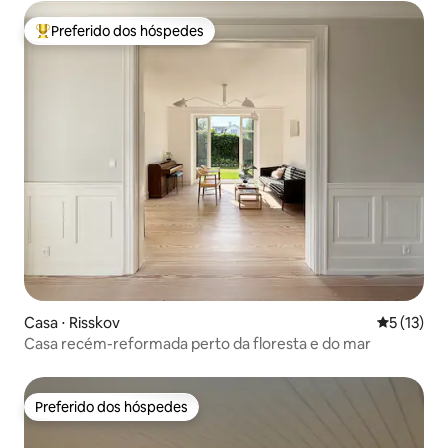
Preferido dos hóspedes
Entre os melhores preferidos dos hóspedes
Casa ⋅ Risskov
5 de uma a
5 (13)
Casa recém-reformada perto da floresta e do mar
Preferido dos hóspedes
Preferido dos hóspedes