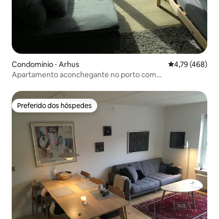
Condomínio ⋅ Arhus
4,79 de uma av
4,79 (468)
Apartamento aconchegante no porto com
estacionamento privativo
Preferido dos hóspedes
Preferido dos hóspedes