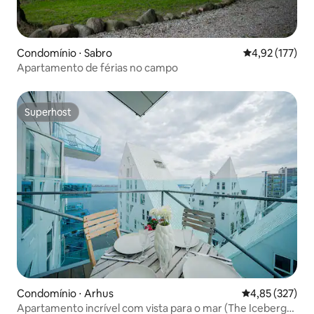
Condomínio ⋅ Sabro
4,92 de uma av
4,92 (177)
Apartamento de férias no campo
Superhost
Superhost
Condomínio ⋅ Arhus
4,85 de uma av
4,85 (327)
Apartamento incrível com vista para o mar (The Iceberg),