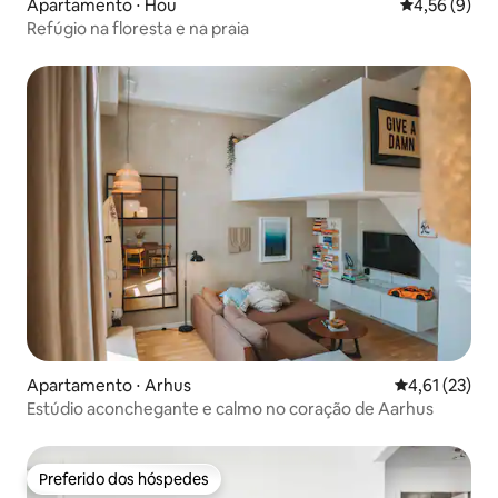
Apartamento ⋅ Hou
4,56 de uma 
4,56 (9)
Refúgio na floresta e na praia
Apartamento ⋅ Arhus
4,61 de uma a
4,61 (23)
Estúdio aconchegante e calmo no coração de Aarhus
Preferido dos hóspedes
Preferido dos hóspedes