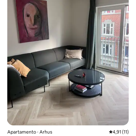
Apartamento ⋅ Arhus
4,91 de uma a
4,91 (11)