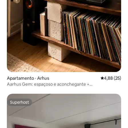
Apartamento ⋅ Arhus
4,88 de uma a
4,88 (25)
Aarhus Gem: espaçoso e aconchegante +
estacionamento gratuito
Superhost
Superhost