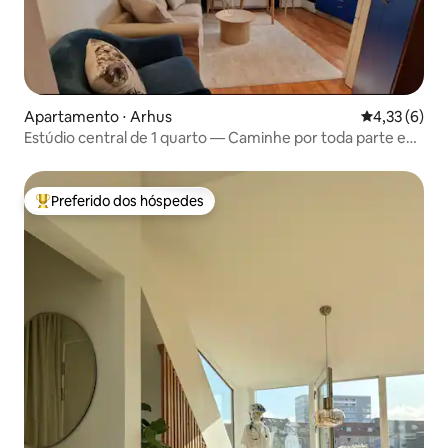
Apartamento ⋅ Arhus
4,33 de uma 
4,33 (6)
Estúdio central de 1 quarto — Caminhe por toda parte em
Aarhus
Preferido dos hóspedes
Entre os melhores preferidos dos hóspedes