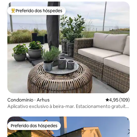
Preferido dos hóspedes
Entre os melhores preferidos dos hóspedes
Condomínio ⋅ Arhus
4,95 de uma av
4,95 (109)
Aplicativo exclusivo à beira-mar. Estacionamento gratuito.
Carregador
Preferido dos hóspedes
Preferido dos hóspedes