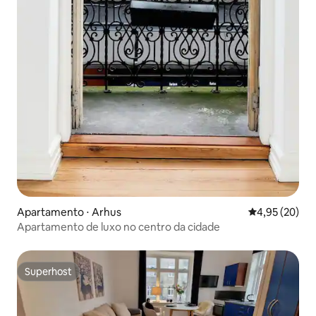
Apartamento ⋅ Arhus
4,95 de uma a
4,95 (20)
Apartamento de luxo no centro da cidade
Superhost
Superhost