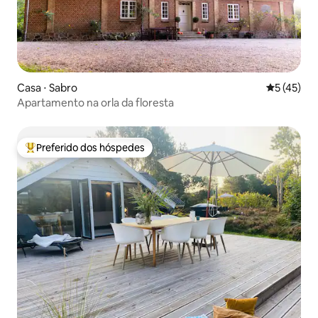
Casa ⋅ Sabro
5 de uma a
5 (45)
Apartamento na orla da floresta
Preferido dos hóspedes
Entre os melhores preferidos dos hóspedes