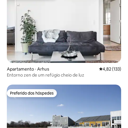
Apartamento ⋅ Arhus
4,82 de uma av
4,82 (133)
Entorno zen de um refúgio cheio de luz
Preferido dos hóspedes
Preferido dos hóspedes