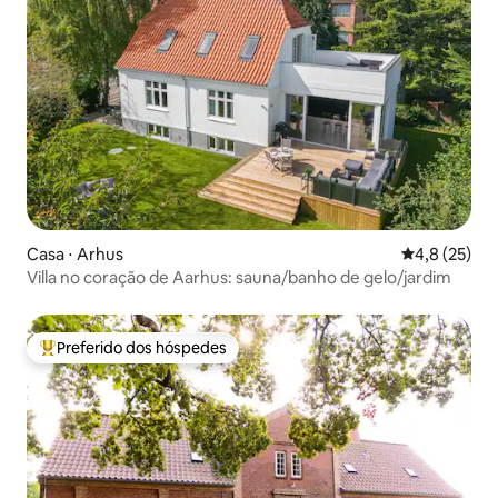
Casa ⋅ Arhus
4,8 de uma a
4,8 (25)
Villa no coração de Aarhus: sauna/banho de gelo/jardim
Preferido dos hóspedes
Entre os melhores preferidos dos hóspedes