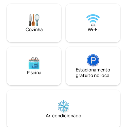
o mar e sol. Uma p
aconchegante aqui. Nós amamos o
outra para o resto 
nosso espaço, mas felizmente o
andar. Elevador pa
compartilhamos com você durante o
casal - 160/140 *
verão. Tudo o que você pode precisar
estacionamento n
está aqui. Dois quartos separados, com
Cozinha
Wi-Fi
alugada por 20 eur
belas camas de casal. Uma grande mesa
foram substituído
de jantar na sala de jantar, com uma
grande luz noturna através das torres da
cidade. Uma cozinha bem equipada e
fácil de manusear. Um banheiro de
tamanho confortável com chuveiro e
vaso sanitário. Um bom corredor com
acesso a todo o shabam. Como não
Estacionamento
Piscina
acreditamos em televisão, podemos lhe
gratuito no local
dar uma forte banda larga Wi-Fi em vez
disso. E recomendamos um bom dia
chuvoso gasto com um dos nossos
muitos jogos de tabuleiro! Vamos passar
por aqui e dizer olá - abrir as portas, lavar
a roupa suja, se necessário. Tudo de
acordo com você, é claro. Não
Ar-condicionado
estaremos tão longe e podemos ajudar
se você precisar. A propriedade está