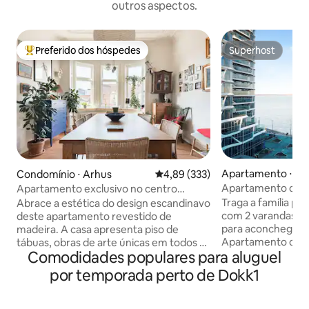
outros aspectos.
Preferido dos hóspedes
Superhost
Entre os melhores preferidos dos hóspedes
Superhost
Apartamento ⋅ Ar
Condomínio ⋅ Arhus
4,89 de uma avaliação média de 
4,89 (333)
Apartamento de l
Apartamento exclusivo no centro
histórico, Aarhus
Traga a família par
Abrace a estética do design escandinavo
com 2 varandas com sol e mui
deste apartamento revestido de
para aconchego e t
madeira. A casa apresenta piso de
Apartamento de l
tábuas, obras de arte únicas em todos os
Comodidades populares para aluguel
compartilhamento 
lugares, toques de cor, uma mistura
premiado arquiteto
eclética de mobiliário contemporâneo e
por temporada perto de Dokk1
3 quartos e uma gr
antigo e vistas para o terraço. Você
cozinha com ilha d
encontrará um apartamento
estar. Ambas as varandas com vista para
dinamarquês bem equipado e