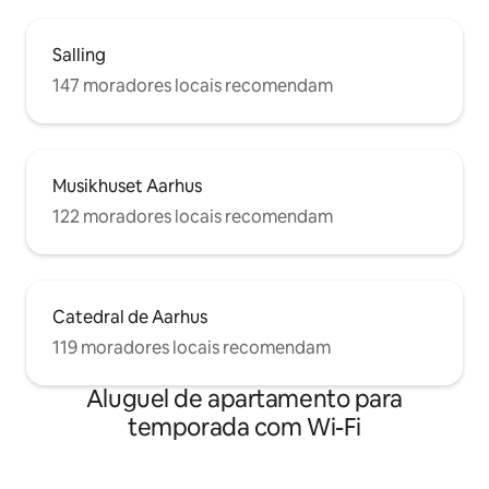
essa perda monumental. O bairro é
principalmente de jovens com muitos
Salling
locais da cidade ao redor. Um silêncio
maravilhoso pode ser esperado, mas
147 moradores locais recomendam
não é uma garantia no centro da cidade.
Musikhuset Aarhus
122 moradores locais recomendam
Catedral de Aarhus
119 moradores locais recomendam
Aluguel de apartamento para
temporada com Wi-Fi