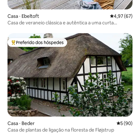
Casa ⋅ Ebeltoft
4,97 de uma a
4,97 (67)
Casa de veraneio clássica e autêntica a uma curta
distância da água
Preferido dos hóspedes
Entre os melhores preferidos dos hóspedes
Casa ⋅ Beder
5 de uma a
5 (90)
Casa de plantas de ligação na floresta de Fløjstrup