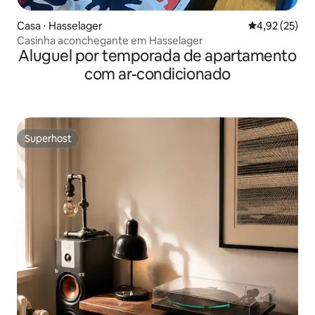
Casa ⋅ Hasselager
4,92 de uma a
4,92 (25)
Casinha aconchegante em Hasselager
Aluguel por temporada de apartamento
com ar-condicionado
Superhost
Superhost