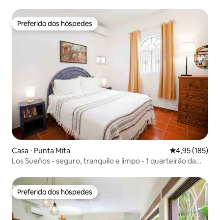
Preferido dos hóspedes
Preferido dos hóspedes
Casa ⋅ Punta Mita
4,95 de uma av
4,95 (185)
Los Sueños - seguro, tranquilo e limpo - 1 quarteirão da
praia!
Preferido dos hóspedes
Preferido dos hóspedes