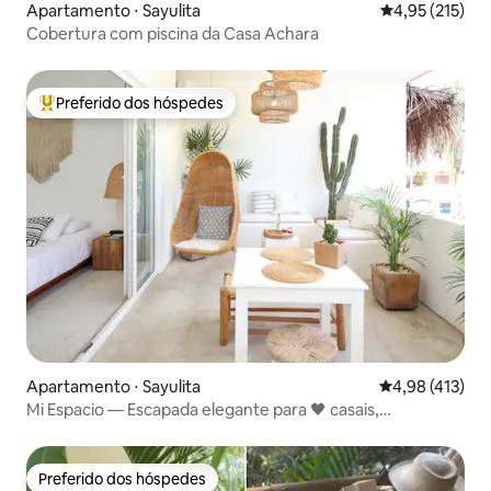
Apartamento ⋅ Sayulita
4,95 de uma av
4,95 (215)
Cobertura com piscina da Casa Achara
Preferido dos hóspedes
Entre os melhores preferidos dos hóspedes
Apartamento ⋅ Sayulita
4,98 de uma av
4,98 (413)
Mi Espacio — Escapada elegante para 🖤 casais,
cobertura/piscina
Preferido dos hóspedes
Preferido dos hóspedes