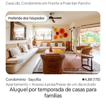
Casa L&L Condomínio em Frente à Praia San Pancho
Preferido dos hóspedes
Preferido dos hóspedes
Condomínio ⋅ Sayulita
4,88 de uma av
4,88 (175)
Apartamento + Acesso à praia/Passe de um dia incluído
Aluguel por temporada de casas para
famílias