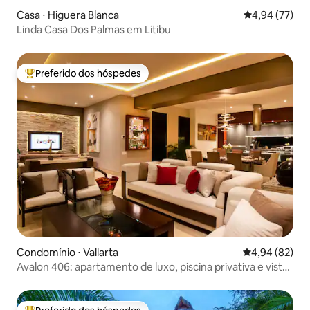
Casa ⋅ Higuera Blanca
4,94 de uma a
4,94 (77)
Linda Casa Dos Palmas em Litibu
Preferido dos hóspedes
Entre os melhores preferidos dos hóspedes
Condomínio ⋅ Vallarta
4,94 de uma a
4,94 (82)
Avalon 406: apartamento de luxo, piscina privativa e vista
divina