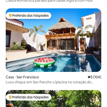
Casita Romantica paraíso para casais Agora com Fios!
Preferido dos hóspedes
Entre os melhores preferidos dos hóspedes
Casa ⋅ San Francisco
5 de uma av
5 (104)
Luxo chique em San Pancho c/piscina no coração do
pueblo!
Preferido dos hóspedes
Entre os melhores preferidos dos hóspedes