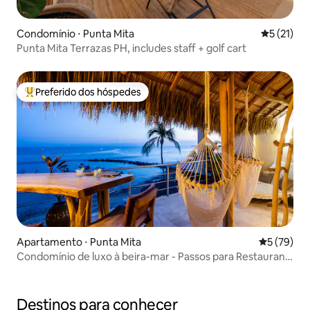
Condomínio ⋅ Punta Mita
5 de uma a
5 (21)
Punta Mita Terrazas PH, includes staff + golf cart
Preferido dos hóspedes
Entre os melhores preferidos dos hóspedes
Apartamento ⋅ Punta Mita
5 de uma a
5 (79)
Condomínio de luxo à beira-mar - Passos para Restaurant
Row!
Destinos para conhecer