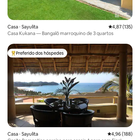
Casa ⋅ Sayulita
4,87 de uma av
4,87 (135)
Casa Kukana — Bangalô marroquino de 3 quartos
Preferido dos hóspedes
Entre os melhores preferidos dos hóspedes
Casa ⋅ Sayulita
4,96 de uma av
4,96 (188)