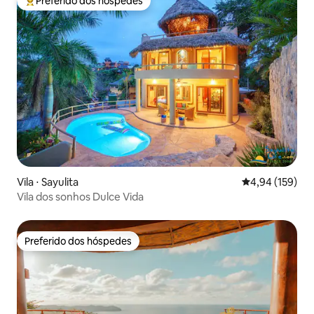
Preferido dos hóspedes
Entre os melhores preferidos dos hóspedes
Vila ⋅ Sayulita
4,94 de uma av
4,94 (159)
Vila dos sonhos Dulce Vida
Preferido dos hóspedes
Preferido dos hóspedes