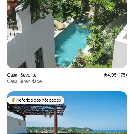
Casa ⋅ Sayulita
4,95 de uma av
4,95 (175)
Casa Serenidade
Preferido dos hóspedes
Entre os melhores preferidos dos hóspedes