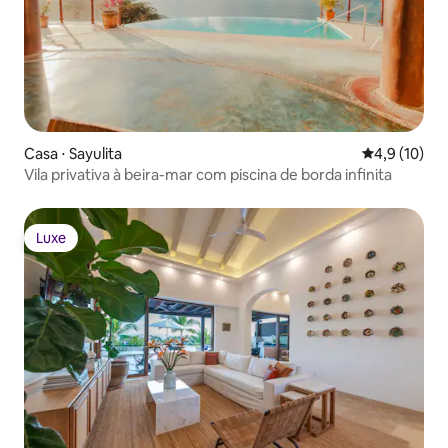
Casa ⋅ Sayulita
4,9 de uma a
4,9 (10)
Vila privativa à beira-mar com piscina de borda infinita
Luxe
Luxe