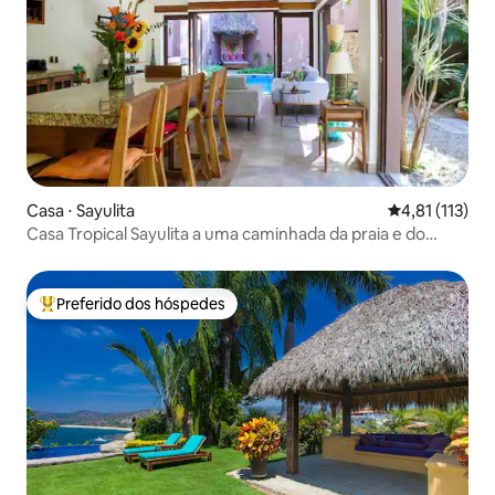
Casa ⋅ Sayulita
4,81 de uma av
4,81 (113)
Casa Tropical Sayulita a uma caminhada da praia e do
surfe
Preferido dos hóspedes
Entre os melhores preferidos dos hóspedes