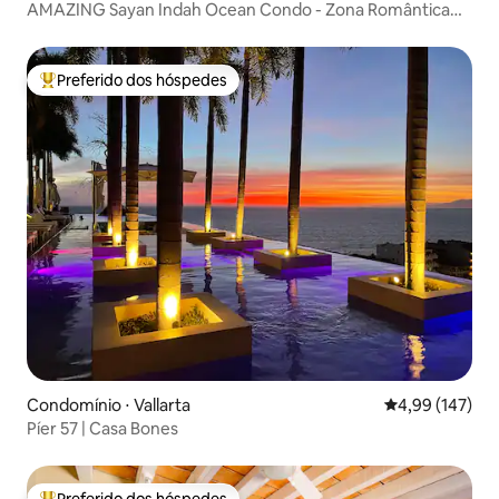
AMAZING Sayan Indah Ocean Condo - Zona Romântica
#B
Preferido dos hóspedes
Entre os melhores preferidos dos hóspedes
Condomínio ⋅ Vallarta
4,99 de uma av
4,99 (147)
Píer 57 | Casa Bones
Preferido dos hóspedes