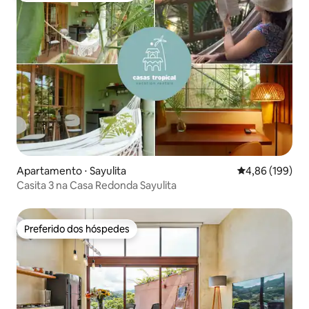
Apartamento ⋅ Sayulita
4,86 de uma av
4,86 (199)
Casita 3 na Casa Redonda Sayulita
Preferido dos hóspedes
Preferido dos hóspedes