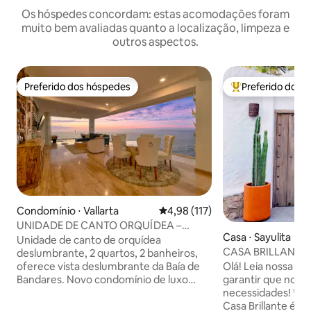
Os hóspedes concordam: estas acomodações foram
muito bem avaliadas quanto a localização, limpeza e
outros aspectos.
Preferido dos hóspedes
Preferido dos 
Preferido dos hóspedes
Entre os melhore
Condomínio ⋅ Vallarta
4,98 de uma avaliação média de 
4,98 (117)
UNIDADE DE CANTO ORQUÍDEA –
Casa ⋅ Sayulita
FRENTE DE PRAIA DE LUXO
Unidade de canto de orquídea
CASA BRILLANTE - 
deslumbrante, 2 quartos, 2 banheiros,
quarteirão da pra
Olá! Leia nossa de
oferece vista deslumbrante da Baía de
garantir que nossa
Bandares. Novo condomínio de luxo
necessidades! *O preço está definido. A
estilo resort que oferece 2 piscinas
Casa Brillante é u
grandes, academia, restaurante e bar na