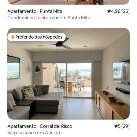
Apartamento ⋅ Punta Mita
4,96 de uma a
4,96 (26)
Condomínio à beira-mar em Punta Mita
Preferido dos hóspedes
Entre os melhores preferidos dos hóspedes
Apartamento ⋅ Corral del Risco
5 de uma a
5 (29)
Sua escapada em Anclote