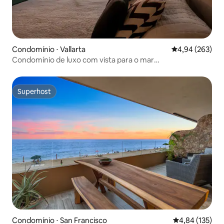
Condomínio ⋅ Vallarta
4,94 de uma ava
4,94 (263)
Condomínio de luxo com vista para o mar
“MarshmallowView”
Superhost
Superhost
Condomínio ⋅ San Francisco
4,84 de uma av
4,84 (135)