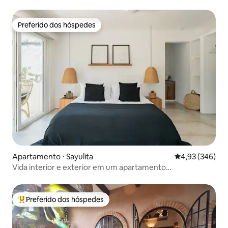
Preferido dos hóspedes
Preferido dos hóspedes
Apartamento ⋅ Sayulita
4,93 de uma ava
4,93 (346)
Vida interior e exterior em um apartamento
aconchegante cercado de vegetação
Preferido dos hóspedes
Entre os melhores preferidos dos hóspedes