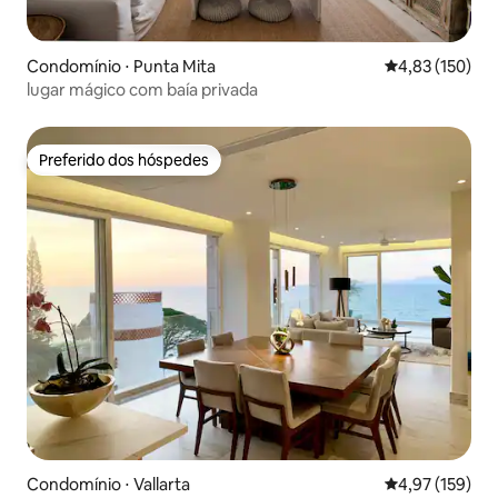
Condomínio ⋅ Punta Mita
4,83 de uma av
4,83 (150)
lugar mágico com baía privada
Preferido dos hóspedes
Preferido dos hóspedes
Condomínio ⋅ Vallarta
4,97 de uma av
4,97 (159)