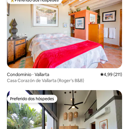
Entre os melhores preferidos dos hóspedes
Condomínio ⋅ Vallarta
4,99 de uma av
4,99 (211)
Casa Corazón de Vallarta (Roger's B&B)
Preferido dos hóspedes
Preferido dos hóspedes