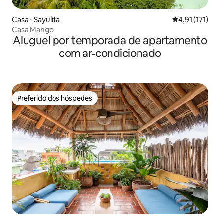
Casa ⋅ Sayulita
4,91 de uma av
4,91 (171)
Casa Mango
Aluguel por temporada de apartamento
com ar-condicionado
Preferido dos hóspedes
Preferido dos hóspedes