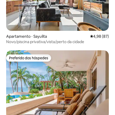
Apartamento ⋅ Sayulita
4,98 de uma a
4,98 (87)
Novo/piscina privativa/vista/perto da cidade
Preferido dos hóspedes
Preferido dos hóspedes