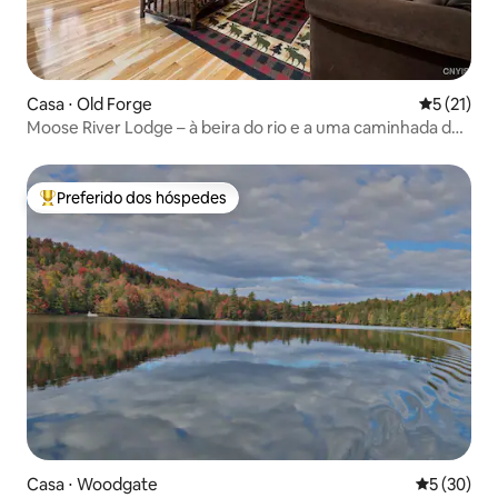
Casa ⋅ Old Forge
5 de uma a
5 (21)
Moose River Lodge – à beira do rio e a uma caminhada da
cidade!
Preferido dos hóspedes
Entre os melhores preferidos dos hóspedes
Casa ⋅ Woodgate
5 de uma a
5 (30)