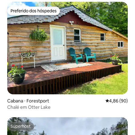
Preferido dos hóspedes
Preferido dos hóspedes
Cabana ⋅ Forestport
4,86 de uma av
4,86 (90)
Chalé em Otter Lake
Superhost
Superhost