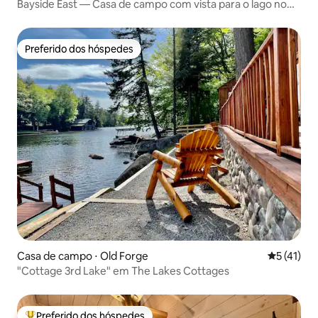
Bayside East — Casa de campo com vista para o lago no
Covewood Lodge
Preferido dos hóspedes
Preferido dos hóspedes
Casa de campo ⋅ Old Forge
5 de uma a
5 (41)
"Cottage 3rd Lake" em The Lakes Cottages
Preferido dos hóspedes