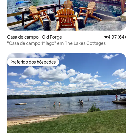
Casa de campo ⋅ Old Forge
4,97 de uma a
4,97 (64)
"Casa de campo 1º lago" em The Lakes Cottages
Preferido dos hóspedes
Preferido dos hóspedes