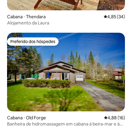
Cabana ⋅ Thendara
4,85 de uma a
4,85 (34)
Alojamento da Laura
Preferido dos hóspedes
Preferido dos hóspedes
Cabana ⋅ Old Forge
4,88 de uma a
4,88 (16)
Banheira de hidromassagem em cabana à beira-mar e à
beira do lago, aceita animais de estimação