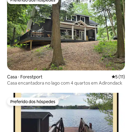
Preferido dos hóspedes
Preferido dos hóspedes
Casa ⋅ Forestport
5 de uma a
5 (11)
Casa encantadora no lago com 4 quartos em Adirondack
Preferido dos hóspedes
Preferido dos hóspedes