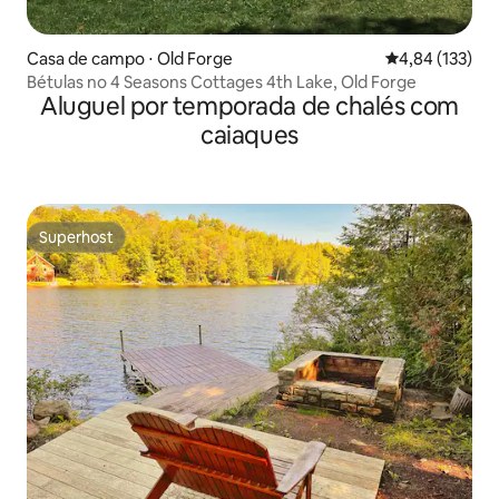
Casa de campo ⋅ Old Forge
4,84 de uma av
4,84 (133)
Bétulas no 4 Seasons Cottages 4th Lake, Old Forge
Aluguel por temporada de chalés com
caiaques
Superhost
Superhost