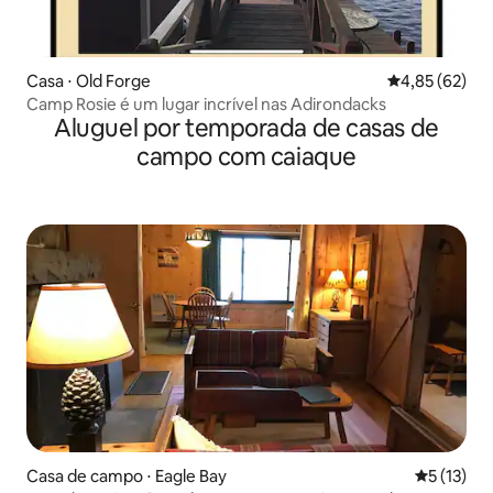
Casa ⋅ Old Forge
4,85 de uma a
4,85 (62)
Camp Rosie é um lugar incrível nas Adirondacks
Aluguel por temporada de casas de
campo com caiaque
Casa de campo ⋅ Eagle Bay
5 de uma a
5 (13)